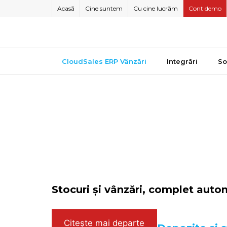
Skip
Acasă
Cine suntem
Cu cine lucrăm
Cont demo
to
content
CloudSales ERP Vânzări
Integrări
So
Stocuri și vânzări, complet auto
Citește mai departe