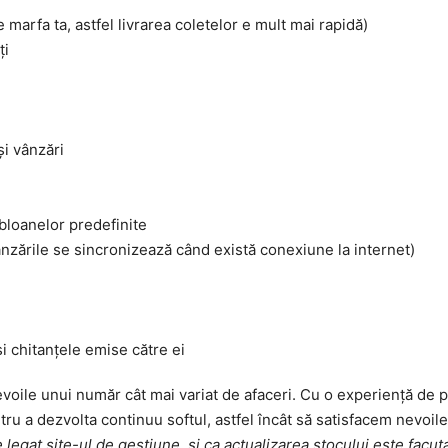
marfa ta, astfel livrarea coletelor e mult mai rapidă)
ți
și vânzări
bloanelor predefinite
 vânzările se sincronizează când există conexiune la internet)
și chitanțele emise către ei
voile unui număr cât mai variat de afaceri. Cu o experiență de p
ru a dezvolta continuu softul, astfel încât să satisfacem nevoile
 legat site-ul de gestiune, si ca actualizarea stocului este facut