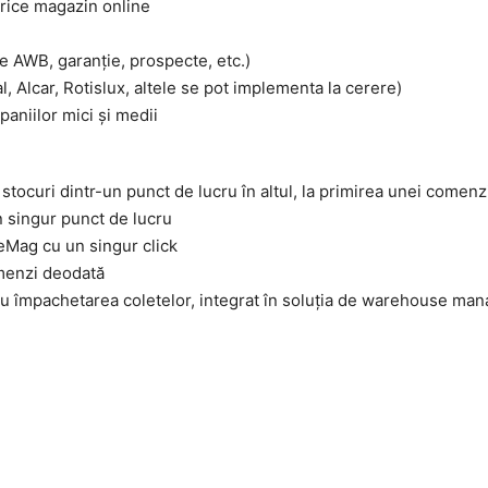
orice magazin online
de AWB, garanție, prospecte, etc.)
, Alcar, Rotislux, altele se pot implementa la cerere)
aniilor mici și medii
tocuri dintr-un punct de lucru în altul, la primirea unei comenzi
n singur punct de lucru
Mag cu un singur click
menzi deodată
ru împachetarea coletelor, integrat în soluția de warehouse man