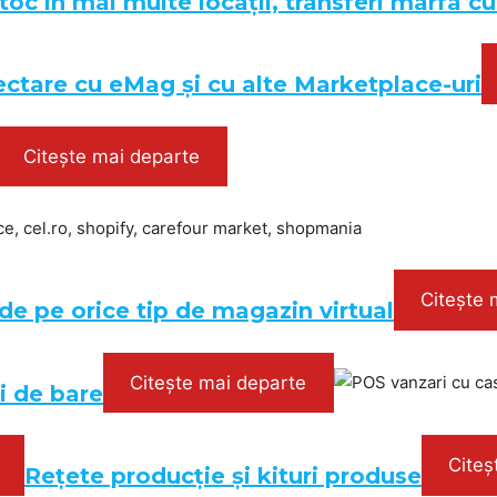
toc în mai multe locații, transferi marfa cu
ctare cu eMag și cu alte Marketplace-uri
Citește mai departe
Citește 
de pe orice tip de magazin virtual
Citește mai departe
i de bare
Citeș
Rețete producție și kituri produse