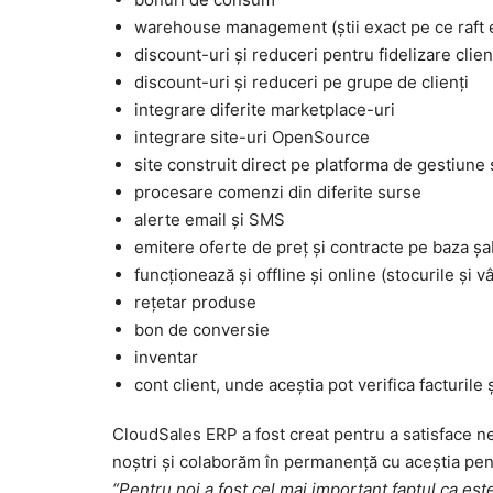
warehouse management (știi exact pe ce raft e 
discount-uri și reduceri pentru fidelizare clien
discount-uri și reduceri pe grupe de clienți
integrare diferite marketplace-uri
integrare site-uri OpenSource
site construit direct pe platforma de gestiune 
procesare comenzi din diferite surse
alerte email și SMS
emitere oferte de preț și contracte pe baza șa
funcționează și offline și online (stocurile și
rețetar produse
bon de conversie
inventar
cont client, unde aceștia pot verifica facturile 
CloudSales ERP a fost creat pentru a satisface ne
noștri și colaborăm în permanență cu aceștia pent
“Pentru noi a fost cel mai important faptul ca este