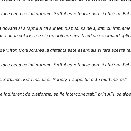
face ceea ce imi doream. Softul este foarte bun si eficient. Echi
dat dovada si a faptului ca sunteti dispusi sa ne ajutati cu imple
em o buna colaborare si comunicare m-a facut sa recomand aplica
e viitor. Conlucrarea la distanta este esentiala si fara aceste te
face ceea ce imi doream. Softul este foarte bun si eficient. Echi
arketplace. Este mai user frendly + suportul este mult mai ok”
ndiferent de platforma, sa fie interconectabil prin API, sa aib