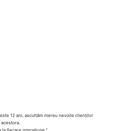
este 12 ani, ascultăm mereu nevoile clienților
 acestora.
a la fiecare operatiune.”