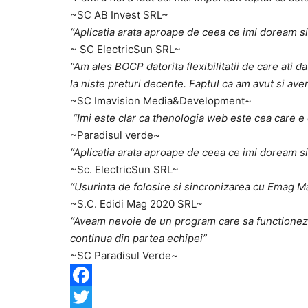
~SC AB Invest SRL~
“Aplicatia arata aproape de ceea ce imi doream si 
~ SC ElectricSun SRL~
“Am ales BOCP datorita flexibilitatii de care ati 
la niste preturi decente. Faptul ca am avut si av
~SC Imavision Media&Development~
“Imi este clar ca thenologia web este cea care e d
~Paradisul verde~
“Aplicatia arata aproape de ceea ce imi doream si 
~Sc. ElectricSun SRL~
“Usurinta de folosire si sincronizarea cu Emag M
~S.C. Edidi Mag 2020 SRL~
“Aveam nevoie de un program care sa functioneze i
continua din partea echipei”
~SC Paradisul Verde~
F