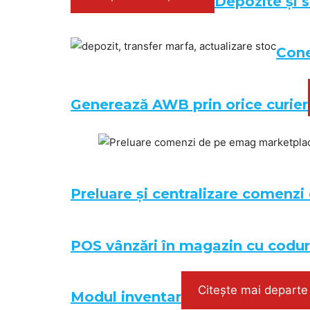
Depozite și s
Cone
Generează AWB prin orice curier
Preluare și centralizare comenzi 
POS vânzări în magazin cu codur
Citește mai departe
Modul inventar