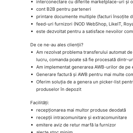
interconectare cu diferite marketplace-uri și 
cont B2B pentru parteneri
printare documente multiple (facturi însoțite 
feed-uri furnizori (NOD WebShop, LikeIT, Royal
este dezvoltat pentru a satisface nevoilor comp
De ce ne-au ales clienții?
Am rezolvat problema transferului automat de s
lucru, comanda poate să fie procesată dintr-u
Am implementat generarea AWB-urilor de pe e
Generare factură și AWB pentru mai multe co
Oferim soluția de a genera un picker-list pent
produselor în depozit
Facilități:
recepționarea mai multor produse deodată
recepții intracomunitare și extracomunitare
emitere aviz de retur marfă la furnizor
alerte stoc minim