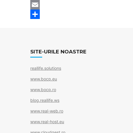
a
T
c
w
E
e
i
m
S
b
t
a
h
o
t
i
a
SITE-URILE NOASTRE
o
e
l
r
k
r
e
reallife.solutions
www.bocp.eu
www.bocp.ro
blog.reallife.ws
www.real-web.ro
www.real-host.eu
www.cloudgest.ro