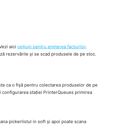
Vezi aici
opțiuni pentru emiterea facturilor
.
ă rezervările și se scad produsele de pe stoc.
ște ca o fișă pentru colectarea produselor de pe
i configurarea stației PrinterQueues primirea
na pickerlistul in soft și apoi poate scana