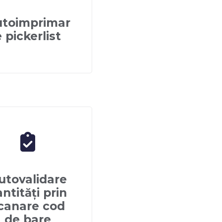
toimprimar
e pickerlist
utovalidare
ntități prin
canare cod
de bare