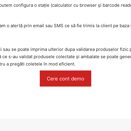
i putem configura o stație (calculator cu browser și barcode re
 o alertă prin email sau SMS ce să fie trimis la client pe baza 
 sau se poate imprima ulterior dupa validarea produselor fizic p
ă ce s-au validat produsele colectate și ambalate se poate gene
u a pregăti coletele în mod eficient.
Cere cont demo