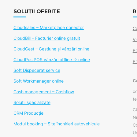
SOLUȚII OFERITE
R
Cloudsales – Marketplace conector
C
CloudBill – Facturier online gratuit
Vi
CloudGest – Gestiune și vânzări online
Po
CloudPos POS vânzări offline -> online
Pr
Soft Dispecerat service
C
Soft Workmanager online
co
Cash management – Cashflow
te
Solutii specializate
C
CRM Producție
Nr
Modul booking – Site închirieri autovehicule
C
Un