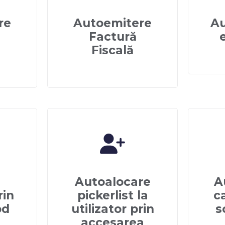
re
Autoemitere
Au
Factură
Fiscală
e
Autoalocare
A
rin
pickerlist la
ca
od
utilizator prin
s
accesarea