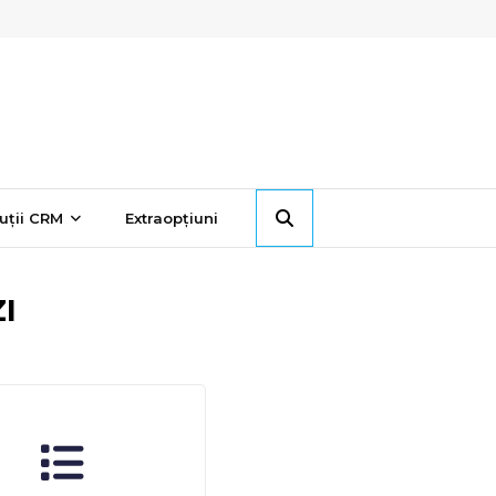
uții CRM
Extraopțiuni
I