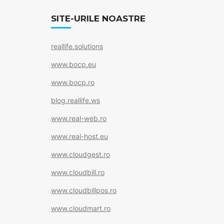
b
SITE-URILE NOASTRE
o
o
reallife.solutions
k
www.bocp.eu
www.bocp.ro
blog.reallife.ws
www.real-web.ro
www.real-host.eu
www.cloudgest.ro
www.cloudbill.ro
www.cloudbillpos.ro
www.cloudmart.ro