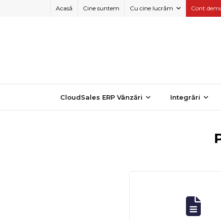
Skip
Acasă
Cine suntem
Cu cine lucrăm
Cont dem
to
content
CloudSales ERP Vânzări
Integrări