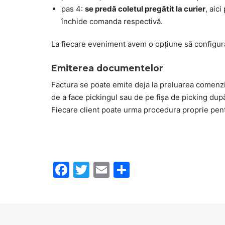
pas 4:
se predă coletul pregătit la curier
, aic
închide comanda respectivă.
La fiecare eveniment avem o opțiune să configuram
Emiterea documentelor
Factura se poate emite deja la preluarea comenzii
de a face pickingul sau de pe fișa de picking dup
Fiecare client poate urma procedura proprie pentr
F
T
E
S
a
w
m
h
c
itt
ai
ar
e
er
l
e