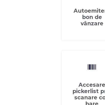
Autoemite
bon de
vânzare
Accesar
pickerlist p
scanare c
bare