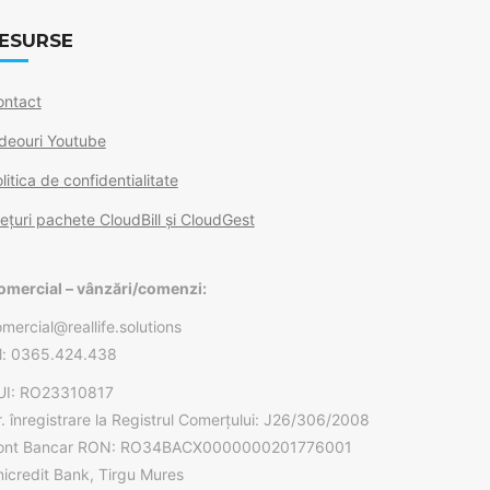
ESURSE
ontact
deouri Youtube
litica de confidentialitate
ețuri pachete CloudBill și CloudGest
omercial – vânzări/comenzi:
mercial@reallife.solutions
l: 0365.424.438
UI: RO23310817
. înregistrare la Registrul Comerțului: J26/306/2008
ont Bancar RON: RO34BACX0000000201776001
icredit Bank, Tirgu Mures