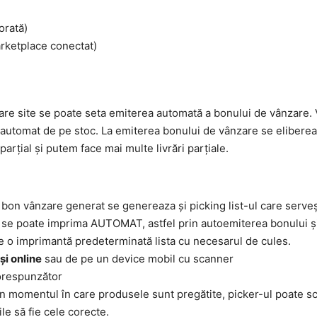
orată)
rketplace conectat)
are site se poate seta emiterea automată a bonului de vânzare. 
utomat de pe stoc. La emiterea bonului de vânzare se elibereaz
rțial și putem face mai multe livrări parțiale.
e bon vânzare generat se genereaza și picking list-ul care serve
nt se poate imprima AUTOMAT, astfel prin autoemiterea bonului ș
 o imprimantă predeterminată lista cu necesarul de cules.
și online
sau de pe un device mobil cu scanner
corespunzător
 în momentul în care produsele sunt pregătite, picker-ul poate sca
le să fie cele corecte.