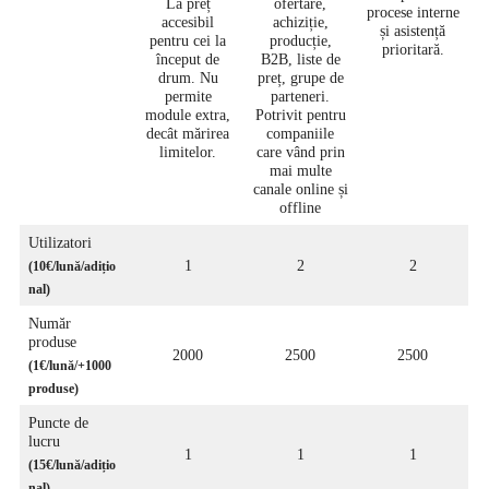
La preț
ofertare,
procese interne
accesibil
achiziție,
și asistență
pentru cei la
producție,
prioritară.
început de
B2B, liste de
drum. Nu
preț, grupe de
permite
parteneri.
module extra,
Potrivit pentru
decât mărirea
companiile
limitelor.
care vând prin
mai multe
canale online și
offline
Utilizatori
1
2
2
(10€/lună/adițio
nal)
Număr
produse
2000
2500
2500
(
1€
/lună/+1000
produse)
Puncte de
lucru
1
1
1
(
15€
/lună
/adițio
nal)