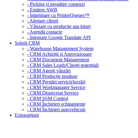
- Picking și pregătire comenzi
- Emitere AWB
- Imprimare cu PrinterQueues™
- Alertare clienți
- Vânzare cu producție sau kituri
- Agendă contacte
- Integrare Google Translate API
Soluții CRM
- Warehouse Management System
- CRM Achiziții și Aprovizionare
- CRM Document Management
- CRM Sales Leads/Clienți potențiali
- CRM Agenți vânzări
- CRM Producție produse
- CRM Prestări servicii/lucrări
- CRM Workmanager Service
- CRM Dispecerat Service
- CRM SSM Control
- CRM Închirieri echipamente
- CRM Închirieri autovehicule
Extraopțiuni