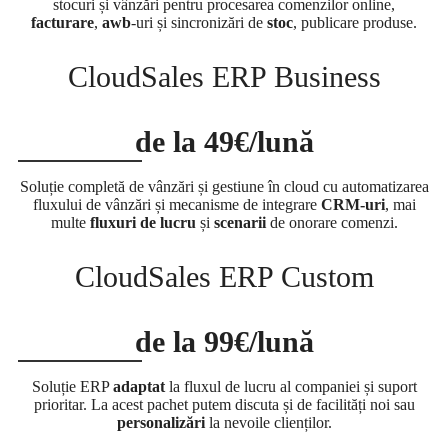
stocuri și vânzări pentru procesarea comenzilor online,
facturare
,
awb
-uri și sincronizări de
stoc
, publicare produse.
CloudSales ERP Business
de la 49€/lună
Soluție completă de vânzări și gestiune în cloud cu automatizarea
fluxului de vânzări și mecanisme de integrare
CRM-uri
, mai
multe
fluxuri de lucru
și
scenarii
de onorare comenzi.
CloudSales ERP Custom
de la 99€/lună
Soluție ERP
adaptat
la fluxul de lucru al companiei și suport
prioritar. La acest pachet putem discuta și de facilități noi sau
personalizări
la nevoile clienților.