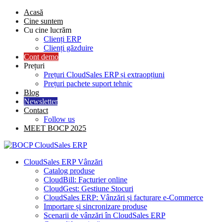
Skip
Acasă
to
Cine suntem
content
Cu cine lucrăm
Clienți ERP
Clienți găzduire
Cont demo
Prețuri
Prețuri CloudSales ERP și extraopțiuni
Prețuri pachete suport tehnic
Blog
Newsletter
Contact
Follow us
MEET BOCP 2025
CloudSales ERP Vânzări
Catalog produse
CloudBill: Facturier online
CloudGest: Gestiune Stocuri
CloudSales ERP: Vânzări și facturare e-Commerce
Importare și sincronizare produse
Scenarii de vânzări în CloudSales ERP