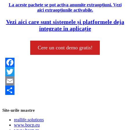
La aceste pachete se pot activa anumite extraopțiuni. Vezi
aici extraopțiunile activabile.
Vezi aici care sunt sistemele și platformele deja
integrate în aplicație
Cere un cont demo gratis!
Facebook
Twitter
Email
Share
Site-urile noastre
reallife.solutions
www.bocp.eu