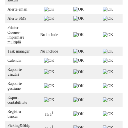
stocuri
Alerte email
Alerte SMS
Printer
Queues-
Nu include
imprimare
multiplă
Task manager
Nu include
Calendar
Rapoarte
vânzări
Rapoarte
gestiune
Export
contabilitate
Registru
1
fără
bancar
Picking&Ship
1