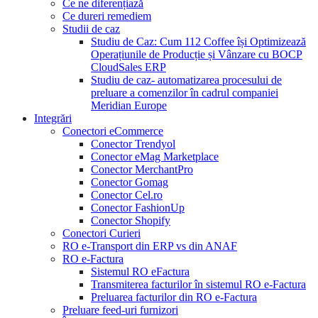
Ce ne diferențiază
Ce dureri remediem
Studii de caz
Studiu de Caz: Cum 112 Coffee își Optimizează
Operațiunile de Producție și Vânzare cu BOCP
CloudSales ERP
Studiu de caz- automatizarea procesului de
preluare a comenzilor în cadrul companiei
Meridian Europe
Integrări
Conectori eCommerce
Conector Trendyol
Conector eMag Marketplace
Conector MerchantPro
Conector Gomag
Conector Cel.ro
Conector FashionUp
Conector Shopify
Conectori Curieri
RO e-Transport din ERP vs din ANAF
RO e-Factura
Sistemul RO eFactura
Transmiterea facturilor în sistemul RO e-Factura
Preluarea facturilor din RO e-Factura
Preluare feed-uri furnizori