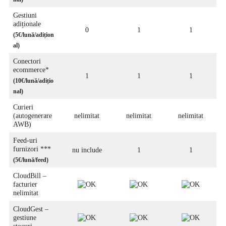
Gestiuni
adiționale
0
1
1
(
5€
/lună
/adițion
al)
Conectori
ecommerce*
1
1
1
(
10€
/lună/adițio
nal
)
Curieri
(autogenerare
nelimitat
nelimitat
nelimitat
AWB)
Feed-uri
furnizori ***
nu include
1
1
(
5€
/lună/feed
)
CloudBill –
facturier
nelimitat
CloudGest –
gestiune