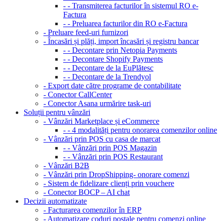
- - Transmiterea facturilor în sistemul RO e-
Factura
- - Preluarea facturilor din RO e-Factura
- Preluare feed-uri furnizori
- Încasări și plăți, import încasări și registru bancar
- - Decontare prin Netopia Payments
- - Decontare Shopify Payments
- - Decontare de la EuPlătesc
- - Decontare de la Trendyol
- Export date către programe de contabilitate
- Conector CallCenter
- Conector Asana urmărire task-uri
Soluții pentru vânzări
- Vânzări Marketplace și eCommerce
- - 4 modalități pentru onorarea comenzilor online
- Vânzări prin POS cu casa de marcat
- - Vânzări prin POS Magazin
- - Vânzări prin POS Restaurant
- Vânzări B2B
- Vânzări prin DropShipping- onorare comenzi
- Sistem de fidelizare clienți prin vouchere
- Conector BOCP – AI chat
Decizii automatizate
- Facturarea comenzilor în ERP
- Automatizare coduri poștale pentru comenzi online