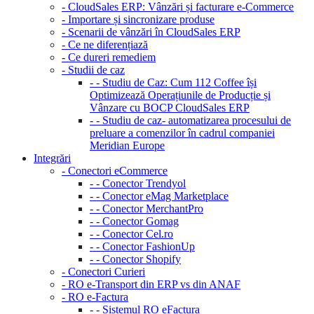
- CloudSales ERP: Vânzări și facturare e-Commerce
- Importare și sincronizare produse
- Scenarii de vânzări în CloudSales ERP
- Ce ne diferențiază
- Ce dureri remediem
- Studii de caz
- - Studiu de Caz: Cum 112 Coffee își
Optimizează Operațiunile de Producție și
Vânzare cu BOCP CloudSales ERP
- - Studiu de caz- automatizarea procesului de
preluare a comenzilor în cadrul companiei
Meridian Europe
Integrări
- Conectori eCommerce
- - Conector Trendyol
- - Conector eMag Marketplace
- - Conector MerchantPro
- - Conector Gomag
- - Conector Cel.ro
- - Conector FashionUp
- - Conector Shopify
- Conectori Curieri
- RO e-Transport din ERP vs din ANAF
- RO e-Factura
- - Sistemul RO eFactura