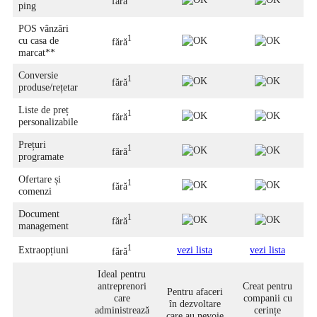
fără
ping
POS vânzări
1
cu casa de
fără
marcat**
Conversie
1
fără
produse/rețetar
Liste de preț
1
fără
personalizabile
Prețuri
1
fără
programate
Ofertare și
1
fără
comenzi
Document
1
fără
management
1
Extraopțiuni
vezi lista
vezi lista
fără
Ideal pentru
antreprenori
Creat pentru
Pentru afaceri
care
companii cu
în dezvoltare
administrează
cerințe
care au nevoie