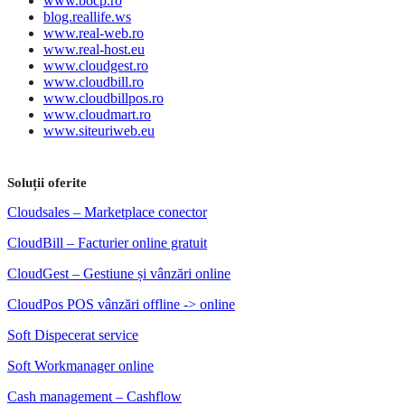
www.bocp.ro
blog.reallife.ws
www.real-web.ro
www.real-host.eu
www.cloudgest.ro
www.cloudbill.ro
www.cloudbillpos.ro
www.cloudmart.ro
www.siteuriweb.eu
Soluții oferite
Cloudsales – Marketplace conector
CloudBill – Facturier online gratuit
CloudGest – Gestiune și vânzări online
CloudPos POS vânzări offline -> online
Soft Dispecerat service
Soft Workmanager online
Cash management – Cashflow