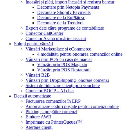
Încasări și plăți, import încasări și registru bancar
Decontare prin Netopia Payments
Decontare Shopify Payments
Decontare de la EuPlătesc
Decontare de la Trendyol
Export date către programe de contabilitate
Conector CallCenter
Conector Asana urmărire task-uri
Soluții pentru vânzări
Vânzări Marketplace și eCommerce
4 modalități pentru onorarea comenzilor online
Vânzări prin POS cu casa de marcat
Vânzări prin POS Magazin
Vânzări prin POS Restaurant
Vânzări B2B
Vânzări prin DropShipping- onorare comenzi
Sistem de fidelizare clienți prin vouchere
Conector BOCP – AI chat
Decizii automatizate
Facturarea comenzilor în ERP
Automatizare coduri poștale pentru comenzi online
Picking și pregătire comenzi
Emitere AWB
Imprimare cu PrinterQueues™
Alertare clienți