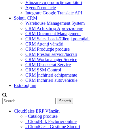
Vânzare cu producție sau kituri
Agendă contacte
Integrare Google Translate API
Soluții CRM
Warehouse Management System
CRM Achiziții și Aprovizionare
CRM Document Management
CRM Sales Leads/Clienți potențiali
CRM Agenți vânzări
CRM Producție produse
CRM Prestări servicii/lucrări
CRM Workmanager Service
CRM Dispecerat Service
CRM SSM Control
CRM Închirieri echipamente
CRM Închirieri autovehicule
Extraopțiuni
CloudSales ERP Vânzări
- Catalog produse
- CloudBill: Facturier online
- CloudGest: Gestiune Stocuri