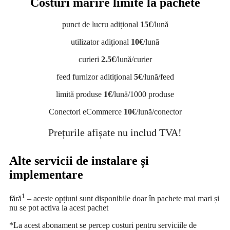
Costuri mărire limite la pachete
punct de lucru adițional
15€
/lună
utilizator adițional
10€
/lună
curieri
2.5€
/lună/curier
feed furnizor aditițional
5€
/lună/feed
limită produse
1€
/lună/1000 produse
Conectori eCommerce
10€
/lună/conector
Prețurile afișate nu includ TVA!
Alte servicii de instalare și
implementare
1
fără
– aceste opțiuni sunt disponibile doar în pachete mai mari și
nu se pot activa la acest pachet
*La acest abonament se percep costuri pentru serviciile de