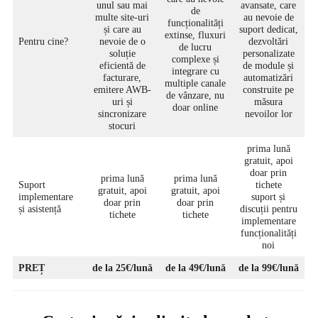
unul sau mai
avansate, care
de
multe site-uri
au nevoie de
funcționalități
și care au
suport dedicat,
extinse, fluxuri
Pentru cine?
nevoie de o
dezvoltări
de lucru
soluție
personalizate
complexe și
eficientă de
de module și
integrare cu
facturare,
automatizări
multiple canale
emitere AWB-
construite pe
de vânzare, nu
uri și
măsura
doar online
sincronizare
nevoilor lor
stocuri
prima lună
gratuit, apoi
doar prin
prima lună
prima lună
Suport
tichete
gratuit, apoi
gratuit, apoi
implementare
suport și
doar prin
doar prin
și asistență
discuții pentru
tichete
tichete
implementare
funcționalități
noi
PREȚ
de la 25€/lună
de la 49€/lună
de la 99€/lună