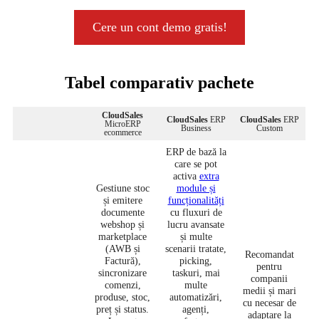
Cere un cont demo gratis!
Tabel comparativ pachete
CloudSales
CloudSales
ERP
CloudSales
ERP
MicroERP
Business
Custom
ecommerce
ERP de bază la
care se pot
activa
extra
Gestiune stoc
module și
și emitere
funcționalități
documente
cu fluxuri de
webshop și
lucru avansate
marketplace
și multe
(AWB și
scenarii tratate,
Recomandat
Factură),
picking,
pentru
sincronizare
taskuri, mai
companii
comenzi,
multe
medii și mari
produse, stoc,
automatizări,
cu necesar de
preț și status.
agenți,
adaptare la