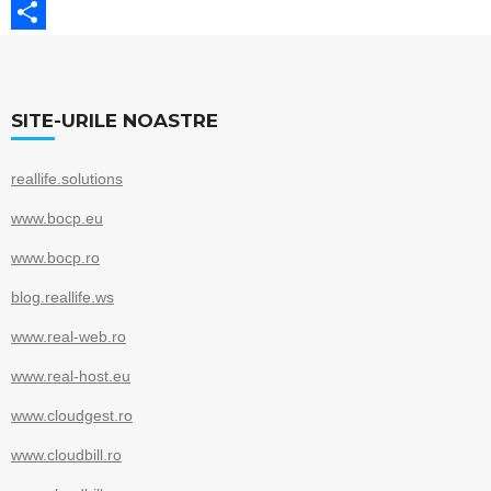
c
w
E
e
i
m
S
b
t
a
h
o
t
i
a
SITE-URILE NOASTRE
o
e
l
r
reallife.solutions
k
r
e
www.bocp.eu
www.bocp.ro
blog.reallife.ws
www.real-web.ro
www.real-host.eu
www.cloudgest.ro
www.cloudbill.ro