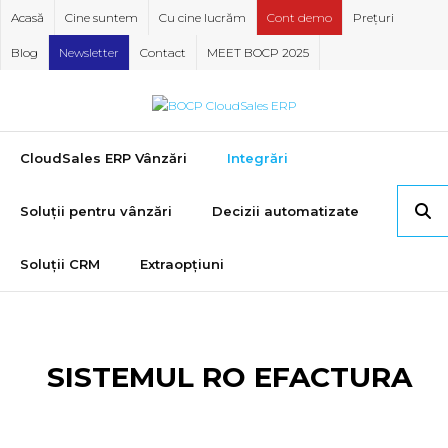
Skip
Acasă
Cine suntem
Cu cine lucrăm
Cont demo
Prețuri
to
Blog
Newsletter
Contact
MEET BOCP 2025
content
CloudSales ERP Vânzări
Integrări
Soluții pentru vânzări
Decizii automatizate
Soluții CRM
Extraopțiuni
SISTEMUL RO EFACTURA