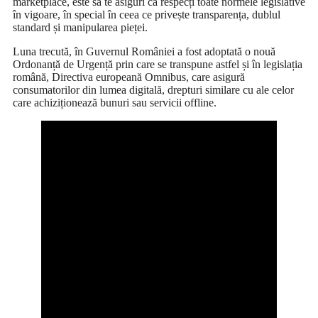
marketplace, este să te asiguri că respecți toate normele legislative
în vigoare, în special în ceea ce privește transparența, dublul
standard și manipularea pieței.
Luna trecută, în Guvernul României a fost adoptată o nouă
Ordonanță de Urgență prin care se transpune astfel și în legislația
română, Directiva europeană Omnibus, care asigură
consumatorilor din lumea digitală, drepturi similare cu ale celor
care achiziționează bunuri sau servicii offline.