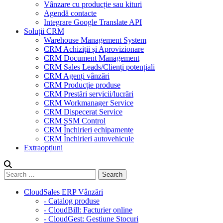
Vânzare cu producție sau kituri
Agendă contacte
Integrare Google Translate API
Soluții CRM
Warehouse Management System
CRM Achiziții și Aprovizionare
CRM Document Management
CRM Sales Leads/Clienți potențiali
CRM Agenți vânzări
CRM Producție produse
CRM Prestări servicii/lucrări
CRM Workmanager Service
CRM Dispecerat Service
CRM SSM Control
CRM Închirieri echipamente
CRM Închirieri autovehicule
Extraopțiuni
CloudSales ERP Vânzări
- Catalog produse
- CloudBill: Facturier online
- CloudGest: Gestiune Stocuri