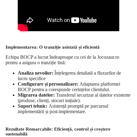
Implementarea: O tranziție asistată și eficientă
Echipa BOCP a lucrat îndeaproape cu cei de la Jocozaur.ro
pentru a asigura o tranziție lină:
Analiza nevoilor:
Înțelegerea detaliată a fluxurilor de
lucru specifice
Configurare și
p
ersonalizare:
Adaptarea platformei
BOCP pentru a corespunde cerințelor clientului.
Migrarea
d
atelor:
Transferul securizat al datelor existente
(produse, clienți, stocuri inițiale).
Suport
t
ehnic:
Asistență promptă pe parcursul
implementării și post-implementare.
Rezultate Remarcabile: Eficiență,
c
ontrol și
c
reștere
s
ustenabilă