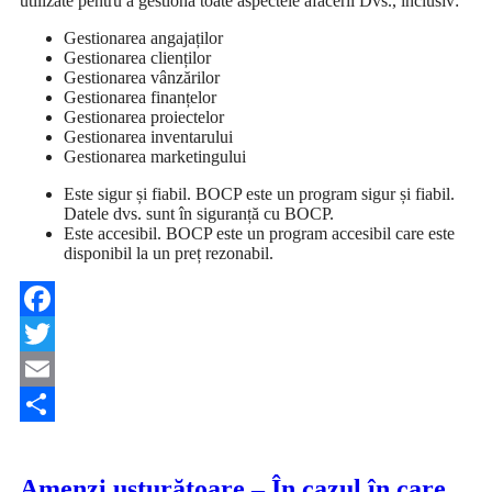
utilizate pentru a gestiona toate aspectele afacerii Dvs., inclusiv:
Gestionarea angajaților
Gestionarea clienților
Gestionarea vânzărilor
Gestionarea finanțelor
Gestionarea proiectelor
Gestionarea inventarului
Gestionarea marketingului
Este sigur și fiabil. BOCP este un program sigur și fiabil.
Datele dvs. sunt în siguranță cu BOCP.
Este accesibil. BOCP este un program accesibil care este
disponibil la un preț rezonabil.
Facebook
Twitter
Email
Share
Amenzi usturătoare – În cazul în care