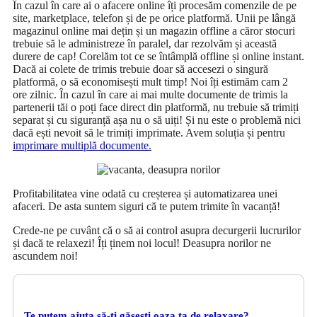
În cazul în care ai o afacere online îți procesăm comenzile de pe
site, marketplace, telefon și de pe orice platformă. Unii pe lângă
magazinul online mai dețin și un magazin offline a căror stocuri
trebuie să le administreze în paralel, dar rezolvăm și această
durere de cap! Corelăm tot ce se întâmplă offline și online instant.
Dacă ai colete de trimis trebuie doar să accesezi o singură
platformă, o să economisești mult timp! Noi îți estimăm cam 2
ore zilnic. În cazul în care ai mai multe documente de trimis la
partenerii tăi o poți face direct din platformă, nu trebuie să trimiți
separat și cu siguranță așa nu o să uiți! Și nu este o problemă nici
dacă ești nevoit să le trimiți imprimate. Avem soluția și pentru
imprimare multiplă documente.
Profitabilitatea vine odată cu creșterea și automatizarea unei
afaceri. De asta suntem siguri că te putem trimite în vacanță!
Crede-ne pe cuvânt că o să ai control asupra decurgerii lucrurilor
și dacă te relaxezi! Îți ținem noi locul! Deasupra norilor ne
ascundem noi!
Te putem ajuta să-ți găsești oaza ta de relaxare?