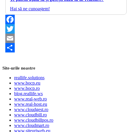
Hai să ne cunoaștem!
Facebook
Twitter
Email
Share
Site-urile noastre
reallife.solutions
www.bocp.eu
www.bocp.ro
blog.reallife.ws
www.real-web.ro
www.real-host.eu
www.cloudgest.ro
www.cloudbill.ro
www.cloudbillpos.ro
www.cloudmart.ro
www.siteuriweb.eu