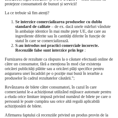
protejeze consumatorii de bunuri și servicii!
La ce trebuie să fim atenți?
Se interzice comercializarea produselor cu dublu
standard de calitate
– de ex. dacă unele mărfuri vândute
în ambalaje identice în mai multe piețe UE, dar care au
ingrediente diferite sau în cantități diferite în funcție de
statul în care se comercializează.
S-au introdus noi practici comerciale incorecte.
Recenziile false sunt interzice prin lege
:
Furnizarea de rezultate ca răspuns la o căutare efectuată online de
către un consumator, fără a menționa în mod clar existența
oricărei publicități plătite sau a oricărei plăți specifice pentru
asigurarea unei încadrări pe o poziție mai bună în ierarhie a
produselor în cadrul rezultatelor căutării.”;
Revânzarea de bilete către consumatori, în cazul în care
comerciantul le-a achiziționat utilizând mijloace automate pentru
a eluda orice limitare impusă privind numărul de bilete pe care o
persoană le poate cumpăra sau orice altă regulă aplicabilă
achiziționării de bilete.
Afirmarea faptului că recenziile privind un produs provin de la