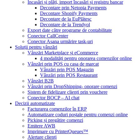
Încasări și plăți, import încasări și registru bancar
Decontare prin Netopia Payments
Decontare Shopify Payments
Decontare de la EuPlătesc
Decontare de la Trendyol
Export date către programe de contabilitate
Conector CallCenter
Conector Asana urmărire task-uri
Soluții pentru vânzări
Vânzări Marketplace și eCommerce
4 modalități pentru onorarea comenzilor online
Vânzări prin POS cu casa de marcat
Vânzări prin POS Magazin
Vânzări prin POS Restaurant
Vânzări B2B
Vânzări prin DropShipping- onorare comenzi
Sistem de fidelizare clienți prin vouchere
Conector BOCP – AI chat
Decizii automatizate
Facturarea comenzilor în ERP
Automatizare coduri poștale pentru comenzi online
Picking și pregătire comenzi
Emitere AWB
Imprimare cu PrinterQueues™
Alertare clienți