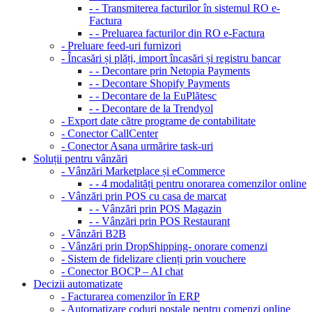
- - Transmiterea facturilor în sistemul RO e-
Factura
- - Preluarea facturilor din RO e-Factura
- Preluare feed-uri furnizori
- Încasări și plăți, import încasări și registru bancar
- - Decontare prin Netopia Payments
- - Decontare Shopify Payments
- - Decontare de la EuPlătesc
- - Decontare de la Trendyol
- Export date către programe de contabilitate
- Conector CallCenter
- Conector Asana urmărire task-uri
Soluții pentru vânzări
- Vânzări Marketplace și eCommerce
- - 4 modalități pentru onorarea comenzilor online
- Vânzări prin POS cu casa de marcat
- - Vânzări prin POS Magazin
- - Vânzări prin POS Restaurant
- Vânzări B2B
- Vânzări prin DropShipping- onorare comenzi
- Sistem de fidelizare clienți prin vouchere
- Conector BOCP – AI chat
Decizii automatizate
- Facturarea comenzilor în ERP
- Automatizare coduri poștale pentru comenzi online