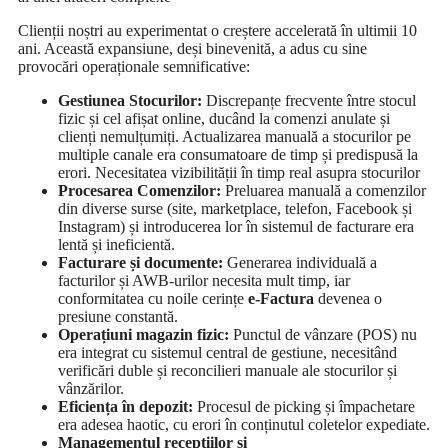
Clienții noștri au experimentat o creștere accelerată în ultimii 10
ani. Această expansiune, deși binevenită, a adus cu sine
provocări operaționale semnificative:
Gestiunea Stocurilor:
Discrepanțe frecvente între stocul
fizic și cel afișat online, ducând la comenzi anulate și
clienți nemulțumiți. Actualizarea manuală a stocurilor pe
multiple canale era consumatoare de timp și predispusă la
erori. Necesitatea vizibilității în timp real asupra stocurilor
Procesarea Comenzilor:
Preluarea manuală a comenzilor
din diverse surse (site, marketplace, telefon, Facebook și
Instagram) și introducerea lor în sistemul de facturare era
lentă și ineficientă.
Facturare și
d
ocumente:
Generarea individuală a
facturilor și AWB-urilor necesita mult timp, iar
conformitatea cu noile cerințe
e-Factura
devenea o
presiune constantă.
Operațiuni
m
agazin
f
izic:
Punctul de vânzare (POS) nu
era integrat cu sistemul central de gestiune, necesitând
verificări duble și reconcilieri manuale ale stocurilor și
vânzărilor.
Eficiența în
d
epozit:
Procesul de picking și împachetare
era adesea haotic, cu erori în conținutul coletelor expediate.
Managementul
r
ecepțiilor și