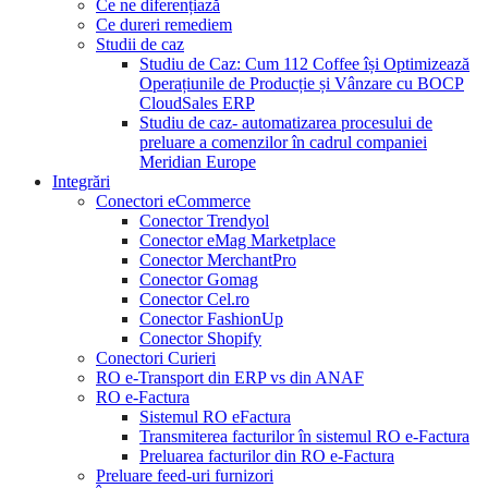
Ce ne diferențiază
Ce dureri remediem
Studii de caz
Studiu de Caz: Cum 112 Coffee își Optimizează
Operațiunile de Producție și Vânzare cu BOCP
CloudSales ERP
Studiu de caz- automatizarea procesului de
preluare a comenzilor în cadrul companiei
Meridian Europe
Integrări
Conectori eCommerce
Conector Trendyol
Conector eMag Marketplace
Conector MerchantPro
Conector Gomag
Conector Cel.ro
Conector FashionUp
Conector Shopify
Conectori Curieri
RO e-Transport din ERP vs din ANAF
RO e-Factura
Sistemul RO eFactura
Transmiterea facturilor în sistemul RO e-Factura
Preluarea facturilor din RO e-Factura
Preluare feed-uri furnizori