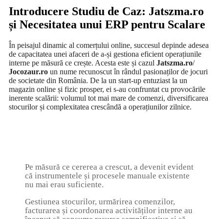
Introducere Studiu de Caz: Jatszma.ro
și Necesitatea unui ERP pentru Scalare
În peisajul dinamic al comerțului online, succesul depinde adesea
de capacitatea unei afaceri de a-și gestiona eficient operațiunile
interne pe măsură ce crește. Acesta este și cazul
Jatszma.ro
/
Jocozaur.ro
un nume recunoscut în rândul pasionaților de jocuri
de societate din România. De la un start-up entuziast la un
magazin online și fizic prosper, ei s-au confruntat cu provocările
inerente scalării: volumul tot mai mare de comenzi, diversificarea
stocurilor și complexitatea crescândă a operațiunilor zilnice.
Pe măsură ce cererea a crescut, a devenit evident
că instrumentele și procesele manuale existente
nu mai erau suficiente.
Gestiunea stocurilor, urmărirea comenzilor,
facturarea și coordonarea activităților interne au