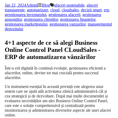
Jan 22, 2024
Admin
Blog
afaceri sustenabile
,
afaceri
transparente
,
automarizare
,
cloud
,
cloudsales
,
decizii smart
,
erp
,
genstionarea inventarului
,
gestionarea afacerii
,
gestionarea
angajatilor
,
gestionarea clientilor
,
gestionarea finantelor
,
gestionarea marketingului
,
gestionarea vanzarilor
,
managementul
depozitului
4+1 aspecte de ce să alegi Business
Online Control Panel CLoudSales -
ERP de automatizarea vânzărilor
Într-o eră digitală în continuă evoluție, gestionarea eficientă a
afacerilor, online, devine tot mai crucială pentru succesul
afacerilor.
Un instrument esențial în această privință este alegerea unui
sistem care ne ajută atât activitatea zilnică administrativă cât și
cea strategică și de dezvoltare. După mai multe documentări și
evaluarea necesităților am ales Business Online Control Panel,
care este o soluție comprehensivă și centralizată pentru
monitorizarea și administrarea diverselor aspecte ale unei afaceri
online.