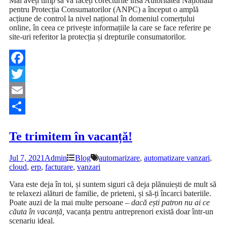
Mai aveți timp să vă faceți corecturile însă Autoritatea Națională
pentru Protecția Consumatorilor (ANPC) a început o amplă
acțiune de control la nivel național în domeniul comerțului
online, în ceea ce privește informațiile la care se face referire pe
site-uri referitor la protecția și drepturile consumatorilor.
Facebook
Twitter
Email
Share
Te trimitem în vacanță!
Jul 7, 2021
Admin
Blog
automarizare
,
automatizare vanzari
,
cloud
,
erp
,
facturare
,
vanzari
Vara este deja în toi, și suntem siguri că deja plănuiești de mult să
te relaxezi alături de familie, de prieteni, și să-ți încarci bateriile.
Poate auzi de la mai multe persoane –
dacă ești patron nu ai ce
căuta în vacanță,
vacanța pentru antreprenori există doar într-un
scenariu ideal.