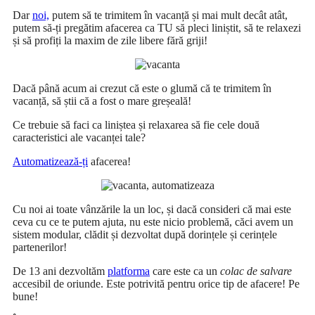
Dar
noi,
putem să te trimitem în vacanță și mai mult decât atât,
putem să-ți pregătim afacerea ca TU să pleci liniștit, să te relaxezi
și să profiți la maxim de zile libere fără griji!
Dacă până acum ai crezut că este o glumă că te trimitem în
vacanță, să știi că a fost o mare greșeală!
Ce trebuie să faci ca liniștea și relaxarea să fie cele două
caracteristici ale vacanței tale?
Automatizează-ți
afacerea!
Cu noi ai toate vânzările la un loc, și dacă consideri că mai este
ceva cu ce te putem ajuta, nu este nicio problemă, căci avem un
sistem modular, clădit și dezvoltat după dorințele și cerințele
partenerilor!
De 13 ani dezvoltăm
platforma
care este ca un
colac de salvare
accesibil de oriunde. Este potrivită pentru orice tip de afacere! Pe
bune!