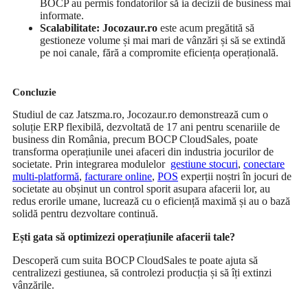
BOCP au permis fondatorilor să ia decizii de business mai
informate.
Scalabilitate:
Jocozaur.ro
este acum pregătită să
gestioneze volume și mai mari de vânzări și să se extindă
pe noi canale, fără a compromite eficiența operațională.
Concluzie
Studiul de caz Jatszma.ro, Jocozaur.ro demonstrează cum o
soluție ERP flexibilă, dezvoltată de 17 ani pentru scenariile de
business din România, precum BOCP CloudSales, poate
transforma operațiunile unei afaceri din industria jocurilor de
societate. Prin integrarea modulelor
gestiune stocuri
,
conectare
multi-platformă
,
facturare online
,
POS
experții noștri în jocuri de
societate au obșinut un control sporit asupara afacerii lor, au
redus erorile umane, lucrează cu o eficiență maximă și au o bază
solidă pentru dezvoltare continuă.
Ești gata să optimizezi operațiunile afacerii tale?
Descoperă cum suita BOCP CloudSales te poate ajuta să
centralizezi gestiunea, să controlezi producția și să îți extinzi
vânzările.