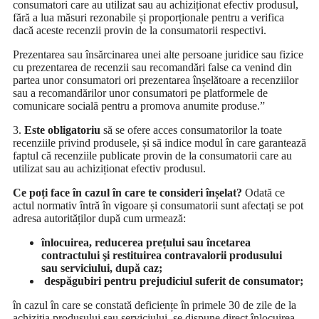
consumatori care au utilizat sau au achiziționat efectiv produsul,
fără a lua măsuri rezonabile și proporționale pentru a verifica
dacă aceste recenzii provin de la consumatorii respectivi.
Prezentarea sau însărcinarea unei alte persoane juridice sau fizice
cu prezentarea de recenzii sau recomandări false ca venind din
partea unor consumatori ori prezentarea înșelătoare a recenziilor
sau a recomandărilor unor consumatori pe platformele de
comunicare socială pentru a promova anumite produse.”
3.
Este obligatoriu
să se ofere acces consumatorilor la toate
recenziile privind produsele, și să indice modul în care garantează
faptul că recenziile publicate provin de la consumatorii care au
utilizat sau au achiziționat efectiv produsul.
Ce poți face în cazul în care te consideri înșelat?
Odată ce
actul normativ întră în vigoare și consumatorii sunt afectați se pot
adresa autorităților după cum urmează:
înlocuirea, reducerea prețului sau încetarea
contractului şi restituirea contravalorii produsului
sau serviciului, după caz;
despăgubiri pentru prejudiciul suferit de consumator;
în cazul în care se constată deficiențe în primele 30 de zile de la
achiziția produsului sau serviciului, se dispune direct înlocuirea