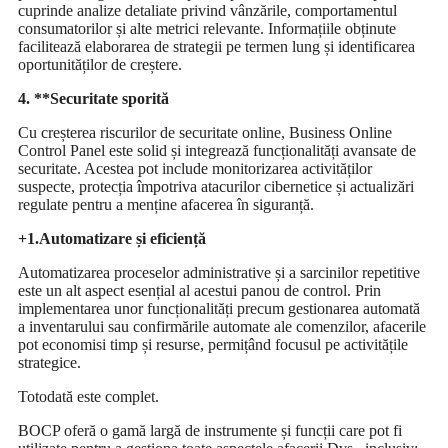
cuprinde analize detaliate privind vânzările, comportamentul
consumatorilor și alte metrici relevante. Informațiile obținute
facilitează elaborarea de strategii pe termen lung și identificarea
oportunităților de creștere.
4. **Securitate sporită
Cu creșterea riscurilor de securitate online, Business Online
Control Panel este solid și integrează funcționalități avansate de
securitate. Acestea pot include monitorizarea activităților
suspecte, protecția împotriva atacurilor cibernetice și actualizări
regulate pentru a menține afacerea în siguranță.
+1.Automatizare și eficiență
Automatizarea proceselor administrative și a sarcinilor repetitive
este un alt aspect esențial al acestui panou de control. Prin
implementarea unor funcționalități precum gestionarea automată
a inventarului sau confirmările automate ale comenzilor, afacerile
pot economisi timp și resurse, permițând focusul pe activitățile
strategice.
Totodată este complet.
BOCP oferă o gamă largă de instrumente și funcții care pot fi