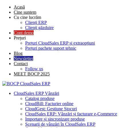
Skip
Acasă
to
Cine suntem
content
Cu cine lucrăm
Clienți ERP
Clienți găzduire
Cont demo
Prețuri
Prețuri CloudSales ERP și extraopțiuni
Prețuri pachete suport tehnic
Blog
Newsletter
Contact
Follow us
MEET BOCP 2025
CloudSales ERP Vânzări
Catalog produse
CloudBill: Facturier online
CloudGest: Gestiune Stocuri
CloudSales ERP: Vânzări și facturare e-Commerce
Importare și sincronizare produse
Scenarii de vânzări în CloudSales ERP