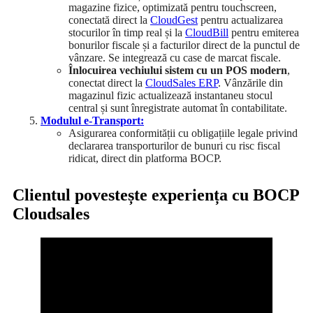
magazine fizice, optimizată pentru touchscreen,
conectată direct la
CloudGest
pentru actualizarea
stocurilor în timp real și la
CloudBill
pentru emiterea
bonurilor fiscale și a facturilor direct de la punctul de
vânzare. Se integrează cu case de marcat fiscale.
Înlocuirea vechiului sistem cu un POS modern
,
conectat direct la
CloudSales ERP
. Vânzările din
magazinul fizic actualizează instantaneu stocul
central și sunt înregistrate automat în contabilitate.
Modulul e-Transport:
Asigurarea conformității cu obligațiile legale privind
declararea transporturilor de bunuri cu risc fiscal
ridicat, direct din platforma BOCP.
Clientul povestește experiența cu BOCP
Cloudsales