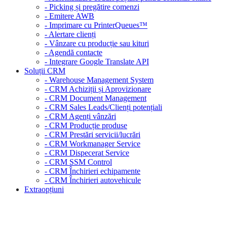
- Picking și pregătire comenzi
- Emitere AWB
- Imprimare cu PrinterQueues™
- Alertare clienți
- Vânzare cu producție sau kituri
- Agendă contacte
- Integrare Google Translate API
Soluții CRM
- Warehouse Management System
- CRM Achiziții și Aprovizionare
- CRM Document Management
- CRM Sales Leads/Clienți potențiali
- CRM Agenți vânzări
- CRM Producție produse
- CRM Prestări servicii/lucrări
- CRM Workmanager Service
- CRM Dispecerat Service
- CRM SSM Control
- CRM Închirieri echipamente
- CRM Închirieri autovehicule
Extraopțiuni