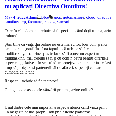
nu aplicați Directiva Omnibus!
May 4, 2022
Admin
Blog
ancp
,
automarizare
,
cloud
,
directiva
omnibus
,
erp
,
facturare
,
review
,
vanzari
Oare în câte domenii trebuie să fi specialist când deții un magazin
online?
Știm bine că viața din online nu este mereu roz bon-bon, și nici
pe departe ușoară! În afara faptului că trebuie să faci
multitasking, mai bine spus trebuie să fi oarecum expert în
multitasking, mai trebuie să fi și cu ochi-n patru pentru diferitele
aspecte legislative – în sensul să te protejezi pe tine, dar în același
timp să protejezi și partenerii tăi de afaceri, și pe toți cei care
cumpără de la tine.
Respectul trebuie să fie reciproc!
Cunoști toate aspectele vânzării prin magazine online?
Unul dintre cele mai importante aspecte atunci când vinzi printr-
un magazin online propriu sau prin diferite platforme