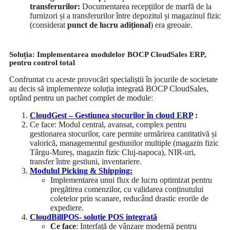
t
ransferurilor:
Documentarea recepțiilor de marfă de la
furnizori și a transferurilor între depozitul și magazinul fizic
(considerat
punct de lucru adițional
) era greoaie.
Soluția: Implementarea modulelor BOCP CloudSales ERP,
pentru control total
Confruntat cu aceste provocări specialiștii în jocurile de societate
au decis să implementeze soluția integrată BOCP CloudSales,
optând pentru un pachet complet de module:
CloudGest – Gestiunea stocurilor în cloud ERP
:
Ce face: Modul central, avansat, complex pentru
gestionarea stocurilor, care permite urmărirea cantitativă și
valorică, managementul gestiunilor multiple (magazin fizic
Târgu-Mureș, magazin fizic Cluj-napoca), NIR-uri,
transfer între gestiuni, inventariere.
Modulul Picking & Shipping:
Implementarea unui flux de lucru optimizat pentru
pregătirea comenzilor, cu validarea conținutului
coletelor prin scanare, reducând drastic erorile de
expediere.
CloudBillPOS- soluție POS integrată
Ce face
: Interfață de vânzare modernă pentru