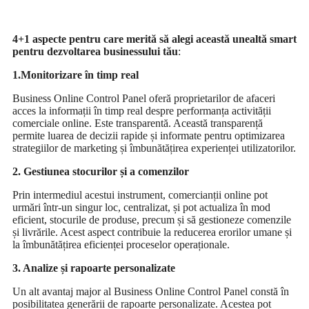
4+1 aspecte pentru care merită să alegi această unealtă smart
pentru dezvoltarea businessului tău
:
1.Monitorizare în timp real
Business Online Control Panel oferă proprietarilor de afaceri
acces la informații în timp real despre performanța activității
comerciale online. Este transparentă. Această transparență
permite luarea de decizii rapide și informate pentru optimizarea
strategiilor de marketing și îmbunătățirea experienței utilizatorilor.
2. Gestiunea stocurilor și a comenzilor
Prin intermediul acestui instrument, comercianții online pot
urmări într-un singur loc, centralizat, și pot actualiza în mod
eficient, stocurile de produse, precum și să gestioneze comenzile
și livrările. Acest aspect contribuie la reducerea erorilor umane și
la îmbunătățirea eficienței proceselor operaționale.
3. Analize și rapoarte personalizate
Un alt avantaj major al Business Online Control Panel constă în
posibilitatea generării de rapoarte personalizate. Acestea pot