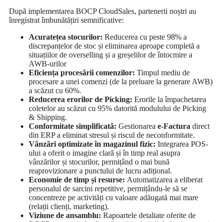
După implementarea BOCP CloudSales, partenerii noștri au
înregistrat îmbunătățiri semnificative:
Acuratețea stocurilor:
Reducerea cu peste 98% a
discrepanțelor de stoc și eliminarea aproape completă a
situațiilor de overselling și a greșelilor de întocmire a
AWB-urilor
Eficiența procesării comenzilor:
Timpul mediu de
procesare a unei comenzi (de la preluare la generare AWB)
a scăzut cu 60%.
Reducerea erorilor de Picking:
Erorile la împachetarea
coletelor au scăzut cu 95% datorită modulului de Picking
& Shipping.
Conformitate
s
implificată:
Gestionarea
e-Factura
direct
din ERP a eliminat stresul și riscul de neconformitate.
Vânzări optimizate în magazinul fizic:
Integrarea POS-
ului a oferit o imagine clară și în timp real asupra
vânzărilor și stocurilor, permițând o mai bună
reaprovizionare a punctului de lucru adițional.
Economie de
t
imp și
r
esurse:
Automatizarea a eliberat
personalul de sarcini repetitive, permițându-le să se
concentreze pe activități cu valoare adăugată mai mare
(relații clienți, marketing).
Viziune de ansamblu:
Rapoartele detaliate oferite de