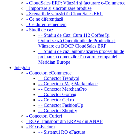
- CloudSales ERP: Vânzări și facturare e-Commerce
- Importare și sincronizare produse
- Scenarii de vânzări în CloudSales ERP
- Ce ne diferențiază
- Ce dureri remediem
- Studii de caz
- - Studiu de Caz: Cum 112 Coffee își
Optimizează Operațiunile de Producție și
Vânzare cu BOCP CloudSales ERP
- - Studiu de caz- automatizarea procesului de
preluare a comenzilor în cadrul companiei
Meridian Europe
Integrări
- Conectori eCommerce
- - Conector Trendyol
- - Conector eMag Marketplace
- - Conector MerchantPro
- - Conector Gomag
- - Conector Cel.ro
- - Conector FashionUp
- - Conector Shopify
- Conectori Curieri
- RO e-Transport din ERP vs din ANAF
- RO e-Factura
- - Sistemul RO eFactura