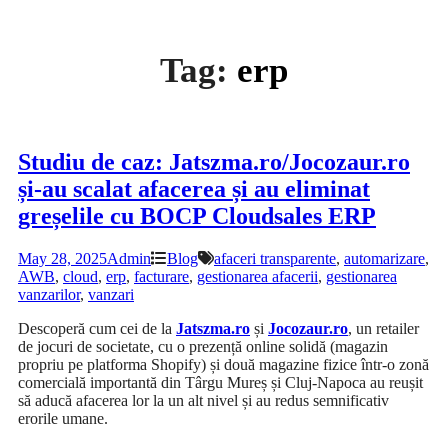
Tag:
erp
Studiu de caz: Jatszma.ro/Jocozaur.ro
și-au scalat afacerea și au eliminat
greșelile cu BOCP Cloudsales ERP
May 28, 2025
Admin
Blog
afaceri transparente
,
automarizare
,
AWB
,
cloud
,
erp
,
facturare
,
gestionarea afacerii
,
gestionarea
vanzarilor
,
vanzari
Descoperă cum cei de la
Jatszma.ro
și
Jocozaur.ro
, un retailer
de jocuri de societate, cu o prezență online solidă (magazin
propriu pe platforma Shopify) și două magazine fizice într-o zonă
comercială importantă din Târgu Mureș și Cluj-Napoca au reușit
să aducă afacerea lor la un alt nivel și au redus semnificativ
erorile umane.