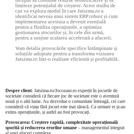
început să consume resurse semnificative și să
limiteze potențialul de creștere. Acest studiu de
caz va explora modul în care Jatszma.ro a
identificat nevoia unui sistem ERP robust și cum
implementarea acestuia a devenit esențială
pentru a fluidiza operațiunile, a optimiza
gestionarea stocurilor și, în cele din urmă,
pentru a susține scalarea accelerată a afacerii.
Vom detalia provocările specifice întâmpinate și
soluțiile adoptate pentru a transforma viziunea
Jatszma.ro într-o realitate eficientă și profitabilă.
Despre client
: Jatszma.ro/Jocozaur.ro experții în jocurile de
societate consideră că fiecare joc de societate este o aventură
nouă și o altă lume. Au dezvoltat o comunitate întreagă, cei care
consideră că viața fără jocuri este mai săracă. Ca urmare ei și-au
extins operațiunile, și astfel au fost provocați.
Provocarea: Creștere rapidă, complexitate operațională
sporită și reducerea erorilor umane
– managementul integrat
al unei afaceri complexe