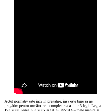
Actul normativ este încă în pregătire, însă este bine să ne
pregătim pentru următoarele completarea a altor
3 legi
: Legea
193/2000
, legea
363/2007
și OUG
34/2014
– toate menite să