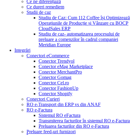
Ce ne diferențiază
Ce dureri remediem
Studii de caz
Studiu de Caz: Cum 112 Coffee își Optimizează
Operațiunile de Producție și Vânzare cu BOCP
CloudSales ERP
Studiu de caz- automatizarea procesului de
preluare a comenzilor în cadrul companiei
Meridian Europe
Integrări
Conectori eCommerce
Conector Trendyol
Conector eMag Marketplace
Conector MerchantPro
Conector Gomag
Conector Cel.ro
Conector FashionUp
Conector Shopify
Conectori Curieri
RO e-Transport din ERP vs din ANAF
RO e-Factura
Sistemul RO eFactura
Transmiterea facturilor în sistemul RO e-Factura
Preluarea facturilor din RO e-Factura
Preluare feed-uri furnizori