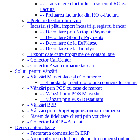
- - Transmiterea facturilor în sistemul RO e-
Factura
- - Preluarea facturilor din RO e-Factura
- Preluare feed-uri furnizori
- Încasări și plăți, import încasări și registru bancar
- - Decontare prin Netopia Payments
- - Decontare Shopify Payments
- - Decontare de la EuPlătesc
- - Decontare de la Trendyol
- Export date către programe de contabilitate
- Conector CallCenter
- Conector Asana urmărire task-uri
Soluții pentru vânzări
- Vânzări Marketplace și eCommerce
- - 4 modalități pentru onorarea comenzilor online
- Vânzări prin POS cu casa de marcat
- - Vânzări prin POS Magazin
- - Vânzări prin POS Restaurant
- Vânzări B2B
- Vânzări prin DropShipping- onorare comenzi
- Sistem de fidelizare clienți prin vouchere
- Conector BOCP – AI chat
Decizii automatizate
- Facturarea comenzilor în ERP
- Automatizare coduri poștale pentru comenzi online