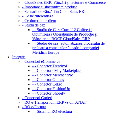
- CloudSales ERP: Vânzări și facturare e-Commerce
- Importare și sincronizare produse
- Scenarii de vânzări în CloudSales ERP
- Ce ne diferențiază
- Ce dureri remediem
- Studii de caz
- - Studiu de Caz: Cum 112 Coffee își
Optimizează Operațiunile de Producție și
Vânzare cu BOCP CloudSales ERP
- - Studiu de caz- automatizarea procesului de
preluare a comenzilor în cadrul companiei
Meridian Europe
Integrări
- Conectori eCommerce
- - Conector Trendyol
- - Conector eMag Marketplace
- - Conector MerchantPro
- - Conector Gomag
- - Conector Cel.ro
- - Conector FashionUp
- - Conector Shopify
- Conectori Curieri
- RO e-Transport din ERP vs din ANAF
- RO e-Factura
- - Sistemul RO eFactura