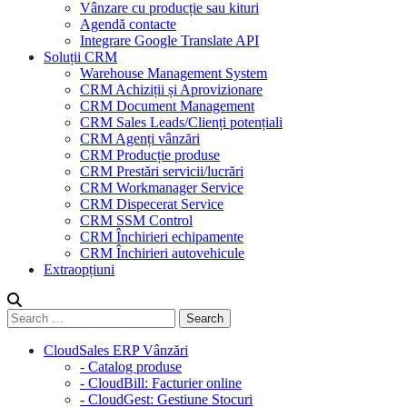
Vânzare cu producție sau kituri
Agendă contacte
Integrare Google Translate API
Soluții CRM
Warehouse Management System
CRM Achiziții și Aprovizionare
CRM Document Management
CRM Sales Leads/Clienți potențiali
CRM Agenți vânzări
CRM Producție produse
CRM Prestări servicii/lucrări
CRM Workmanager Service
CRM Dispecerat Service
CRM SSM Control
CRM Închirieri echipamente
CRM Închirieri autovehicule
Extraopțiuni
CloudSales ERP Vânzări
- Catalog produse
- CloudBill: Facturier online
- CloudGest: Gestiune Stocuri