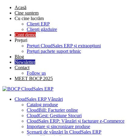
Skip
Acasă
to
Cine suntem
content
Cu cine lucrăm
Clienți ERP
Clienți găzduire
Cont demo
Prețuri
Prețuri CloudSales ERP și extraopțiuni
Prețuri pachete suport tehnic
Blog
Newsletter
Contact
Follow us
MEET BOCP 2025
CloudSales ERP Vânzări
Catalog produse
CloudBill: Facturier online
CloudGest: Gestiune Stocuri
CloudSales ERP: Vânzări și facturare e-Commerce
Importare și sincronizare produse
Scenarii de vânzări în CloudSales ERP