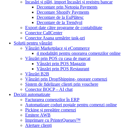
Încasări și plăți, import încasări și registru bancar
Decontare prin Netopia Payments
Decontare Shopify Payments
Decontare de la EuPlătesc
Decontare de la Trendyol
Export date către programe de contabilitate
Conector CallCenter
Conector Asana urmărire task-uri
Soluții pentru vânzări
Vânzări Marketplace și eCommerce
4 modalități pentru onorarea comenzilor online
Vânzări prin POS cu casa de marcat
Vânzări prin POS Magazin
Vânzări prin POS Restaurant
Vânzări B2B
Vânzări prin DropShipping- onorare comenzi
Sistem de fidelizare clienți prin vouchere
Conector BOCP – AI chat
Decizii automatizate
Facturarea comenzilor în ERP
Automatizare coduri poștale pentru comenzi online
Picking și pregătire comenzi
Emitere AWB
Imprimare cu PrinterQueues™
Alertare clienți