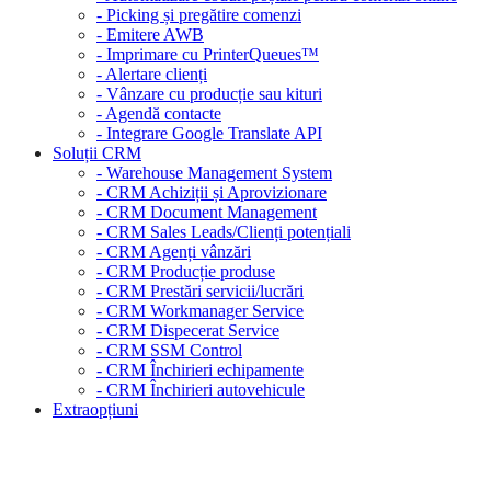
- Picking și pregătire comenzi
- Emitere AWB
- Imprimare cu PrinterQueues™
- Alertare clienți
- Vânzare cu producție sau kituri
- Agendă contacte
- Integrare Google Translate API
Soluții CRM
- Warehouse Management System
- CRM Achiziții și Aprovizionare
- CRM Document Management
- CRM Sales Leads/Clienți potențiali
- CRM Agenți vânzări
- CRM Producție produse
- CRM Prestări servicii/lucrări
- CRM Workmanager Service
- CRM Dispecerat Service
- CRM SSM Control
- CRM Închirieri echipamente
- CRM Închirieri autovehicule
Extraopțiuni