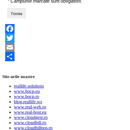
Facebook
Twitter
Email
Share
Site-urile noastre
reallife.solutions
www.bocp.eu
www.bocp.ro
blog.reallife.ws
www.real-web.ro
www.real-host.eu
www.cloudgest.ro
www.cloudbill.ro
www.cloudbillpos.ro