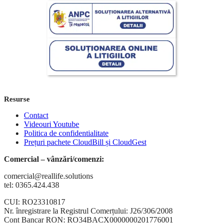
Resurse
Contact
Videouri Youtube
Politica de confidentialitate
Prețuri pachete CloudBill și CloudGest
Comercial – vânzări/comenzi:
comercial@reallife.solutions
tel: 0365.424.438
CUI: RO23310817
Nr. înregistrare la Registrul Comerțului: J26/306/2008
Cont Bancar RON: RO34BACX0000000201776001