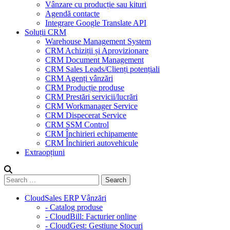
Vânzare cu producție sau kituri
Agendă contacte
Integrare Google Translate API
Soluții CRM
Warehouse Management System
CRM Achiziții și Aprovizionare
CRM Document Management
CRM Sales Leads/Clienți potențiali
CRM Agenți vânzări
CRM Producție produse
CRM Prestări servicii/lucrări
CRM Workmanager Service
CRM Dispecerat Service
CRM SSM Control
CRM Închirieri echipamente
CRM Închirieri autovehicule
Extraopțiuni
CloudSales ERP Vânzări
- Catalog produse
- CloudBill: Facturier online
- CloudGest: Gestiune Stocuri