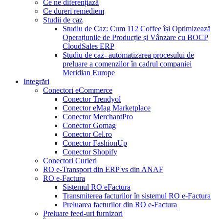
Ce ne diferențiază
Ce dureri remediem
Studii de caz
Studiu de Caz: Cum 112 Coffee își Optimizează
Operațiunile de Producție și Vânzare cu BOCP
CloudSales ERP
Studiu de caz- automatizarea procesului de
preluare a comenzilor în cadrul companiei
Meridian Europe
Integrări
Conectori eCommerce
Conector Trendyol
Conector eMag Marketplace
Conector MerchantPro
Conector Gomag
Conector Cel.ro
Conector FashionUp
Conector Shopify
Conectori Curieri
RO e-Transport din ERP vs din ANAF
RO e-Factura
Sistemul RO eFactura
Transmiterea facturilor în sistemul RO e-Factura
Preluarea facturilor din RO e-Factura
Preluare feed-uri furnizori