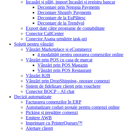
Încasări și plăți, import încasări și registru bancar
Decontare prin Netopia Payments
Decontare Shopify Payments
Decontare de la EuPlătesc
Decontare de la Trendyol
Export date către programe de contabilitate
Conector CallCenter
Conector Asana urmărire task-uri
Soluții pentru vânzări
Vânzări Marketplace și eCommerce
4 modalități pentru onorarea comenzilor online
Vânzări prin POS cu casa de marcat
Vânzări prin POS Magazin
Vânzări prin POS Restaurant
Vânzări B2B
Vânzări prin DropShipping- onorare comenzi
Sistem de fidelizare clienți prin vouchere
Conector BOCP – AI chat
Decizii automatizate
Facturarea comenzilor în ERP
Automatizare coduri poștale pentru comenzi online
Picking și pregătire comenzi
Emitere AWB
Imprimare cu PrinterQueues™
Alertare clienți