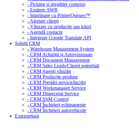
- Picking și pregătire comenzi
- Emitere AWB
- Imprimare cu PrinterQueues™
- Alertare clienți
- Vânzare cu producție sau kituri
- Agendă contacte
- Integrare Google Translate API
Soluții CRM
- Warehouse Management System
- CRM Achiziții și Aprovizionare
- CRM Document Management
- CRM Sales Leads/Clienți potențiali
- CRM Agenți vânzări
- CRM Producție produse
- CRM Prestări servicii/lucrări
- CRM Workmanager Service
- CRM Dispecerat Service
- CRM SSM Control
- CRM Închirieri echipamente
- CRM Închirieri autovehicule
Extraopțiuni