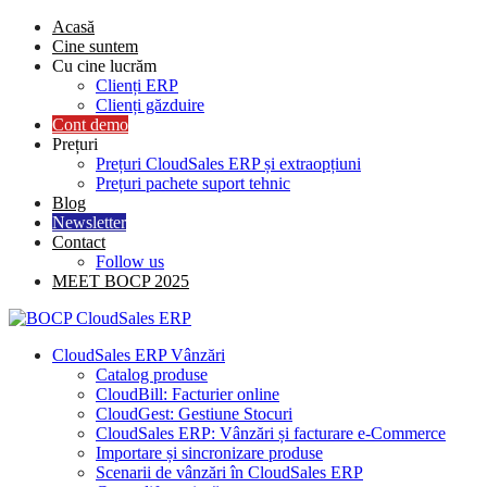
Skip
Acasă
to
Cine suntem
content
Cu cine lucrăm
Clienți ERP
Clienți găzduire
Cont demo
Prețuri
Prețuri CloudSales ERP și extraopțiuni
Prețuri pachete suport tehnic
Blog
Newsletter
Contact
Follow us
MEET BOCP 2025
CloudSales ERP Vânzări
Catalog produse
CloudBill: Facturier online
CloudGest: Gestiune Stocuri
CloudSales ERP: Vânzări și facturare e-Commerce
Importare și sincronizare produse
Scenarii de vânzări în CloudSales ERP