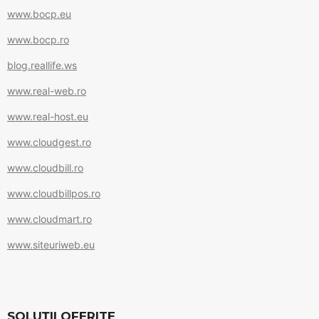
k
www.bocp.eu
www.bocp.ro
blog.reallife.ws
www.real-web.ro
www.real-host.eu
www.cloudgest.ro
www.cloudbill.ro
www.cloudbillpos.ro
www.cloudmart.ro
www.siteuriweb.eu
SOLUȚII OFERITE