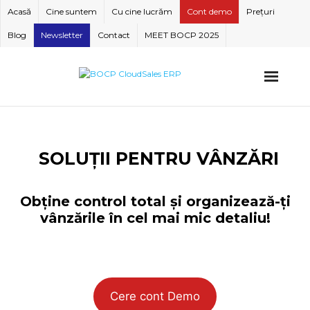
Skip
Acasă
Cine suntem
Cu cine lucrăm
Cont demo
Prețuri
to
Blog
Newsletter
Contact
MEET BOCP 2025
content
SOLUȚII PENTRU VÂNZĂRI
Obține control total și organizează-ți
vânzările în cel mai mic detaliu!
Cere cont Demo