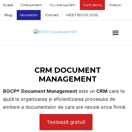
Skip
Acasă
Cine suntem
Cu cine lucrăm
Cont demo
Prețuri
to
Blog
Newsletter
Contact
MEET BOCP 2025
content
CRM DOCUMENT
MANAGEMENT
BOCP®
Document Management
este un
CRM
care te
ajută la organizarea și eficientizarea procesului de
emitere a documentelor de care are nevoie orice firmă.
Testează gratuit