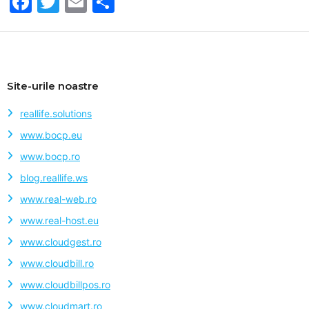
F
T
E
S
a
w
m
h
c
itt
ai
ar
e
er
l
e
b
Site-urile noastre
o
reallife.solutions
o
www.bocp.eu
k
www.bocp.ro
blog.reallife.ws
www.real-web.ro
www.real-host.eu
www.cloudgest.ro
www.cloudbill.ro
www.cloudbillpos.ro
www.cloudmart.ro