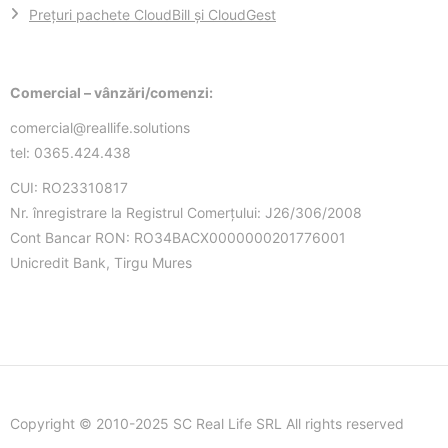
Prețuri pachete CloudBill și CloudGest
Comercial – vânzări/comenzi:
comercial@reallife.solutions
tel: 0365.424.438
CUI: RO23310817
Nr. înregistrare la Registrul Comerțului: J26/306/2008
Cont Bancar RON: RO34BACX0000000201776001
Unicredit Bank, Tirgu Mures
Copyright © 2010-2025 SC Real Life SRL All rights reserved