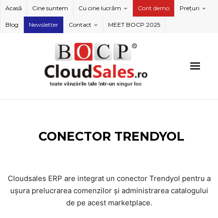
Skip
Acasă
Cine suntem
Cu cine lucrăm
Cont demo
Prețuri
to
Blog
Newsletter
Contact
MEET BOCP 2025
content
CONECTOR TRENDYOL
Cloudsales ERP are integrat un conector Trendyol pentru a
ușura prelucrarea comenzilor și administrarea catalogului
de pe acest marketplace.