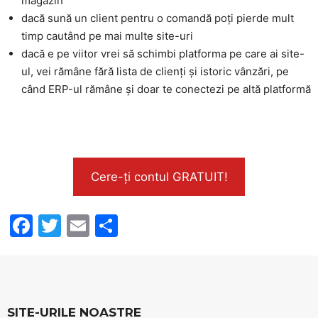
magazin
dacă sună un client pentru o comandă poți pierde mult
timp cautând pe mai multe site-uri
dacă e pe viitor vrei să schimbi platforma pe care ai site-
ul, vei rămâne fără lista de clienți și istoric vânzări, pe
când ERP-ul rămâne și doar te conectezi pe altă platformă
Cere-ți contul GRATUIT!
F
T
E
S
a
w
m
h
c
itt
ai
ar
e
er
l
e
b
SITE-URILE NOASTRE