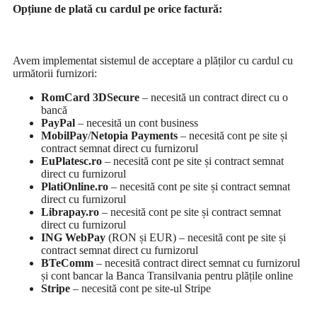
Opțiune de plată cu cardul pe orice factură:
Avem implementat sistemul de acceptare a plăților cu cardul cu
următorii furnizori:
RomCard 3DSecure
– necesită un contract direct cu o
bancă
PayPal
– necesită un cont business
MobilPay
/
Netopia Payments
– necesită cont pe site și
contract semnat direct cu furnizorul
EuPlatesc.ro
– necesită cont pe site și contract semnat
direct cu furnizorul
PlatiOnline.ro
– necesită cont pe site și contract semnat
direct cu furnizorul
Librapay.ro
– necesită cont pe site și contract semnat
direct cu furnizorul
ING WebPay
(RON și EUR) – necesită cont pe site și
contract semnat direct cu furnizorul
BTeComm
– necesită contract direct semnat cu furnizorul
și cont bancar la Banca Transilvania pentru plățile online
Stripe
– necesită cont pe site-ul Stripe