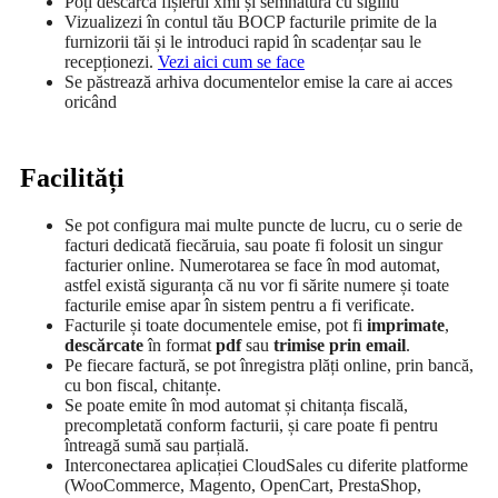
Poți descărca fișierul xml și semnătura cu sigiliu
Vizualizezi în contul tău BOCP facturile primite de la
furnizorii tăi și le introduci rapid în scadențar sau le
recepționezi.
Vezi aici cum se face
Se păstrează arhiva documentelor emise la care ai acces
oricând
Facilități
Se pot configura mai multe puncte de lucru, cu o serie de
facturi dedicată fiecăruia, sau poate fi folosit un singur
facturier online. Numerotarea se face în mod automat,
astfel există siguranța că nu vor fi sărite numere și toate
facturile emise apar în sistem pentru a fi verificate.
Facturile și toate documentele emise, pot fi
imprimate
,
descărcate
în format
pdf
sau
trimise prin email
.
Pe fiecare factură, se pot înregistra plăți online, prin bancă,
cu bon fiscal, chitanțe.
Se poate emite în mod automat și chitanța fiscală,
precompletată conform facturii, și care poate fi pentru
întreagă sumă sau parțială.
Interconectarea aplicației CloudSales cu diferite platforme
(WooCommerce, Magento, OpenCart, PrestaShop,