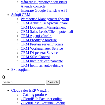
Vânzare cu producție sau kituri
Agendă contacte
Integrare Google Translate API
Soluții CRM
Warehouse Management System
CRM Achiziții și Aprovizionare
CRM Document Management
CRM Sales Leads/Clienți potențiali
CRM Agenți vânzări
CRM Producție produse
CRM Prestări servicii/lucrări
CRM Workmanager Service
CRM Dispecerat Service
CRM SSM Control
CRM Închirieri echipamente
CRM Închirieri autovehicule
Extraopțiuni
CloudSales ERP Vânzări
- Catalog produse
- CloudBill: Facturier online
- CloudGest: Gestiune Stocuri