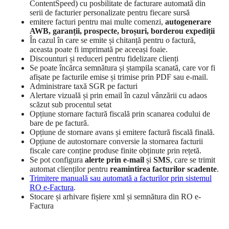
ContentSpeed) cu posbilitate de facturare automată din
serii de facturier personalizate pentru fiecare sursă
emitere facturi pentru mai multe comenzi,
autogenerare
AWB, garanții, prospecte, broșuri, borderou expediții
În cazul în care se emite și chitanță pentru o factură,
aceasta poate fi imprimată pe aceeași foaie.
Discounturi și reduceri pentru fidelizare clienți
Se poate încărca semnătura și ștampila scanată, care vor fi
afișate pe facturile emise și trimise prin PDF sau e-mail.
Administrare taxă SGR pe facturi
Alertare vizuală și prin email în cazul vânzării cu adaos
scăzut sub procentul setat
Opțiune stornare factură fiscală prin scanarea codului de
bare de pe factură.
Opțiune de stornare avans și emitere factură fiscală finală.
Opțiune de autostornare conversie la stornarea facturii
fiscale care conține produse finite obținute prin rețetă.
Se pot configura
alerte prin e-mail
și
SMS
, care se trimit
automat clienților pentru
reamintirea facturilor scadente
.
Trimitere manuală sau automată a facturilor prin sistemul
RO e-Factura
.
Stocare și arhivare fișiere xml și semnătura din RO e-
Factura