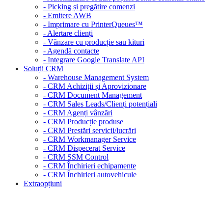
- Picking și pregătire comenzi
- Emitere AWB
- Imprimare cu PrinterQueues™
- Alertare clienți
- Vânzare cu producție sau kituri
- Agendă contacte
- Integrare Google Translate API
Soluții CRM
- Warehouse Management System
- CRM Achiziții și Aprovizionare
- CRM Document Management
- CRM Sales Leads/Clienți potențiali
- CRM Agenți vânzări
- CRM Producție produse
- CRM Prestări servicii/lucrări
- CRM Workmanager Service
- CRM Dispecerat Service
- CRM SSM Control
- CRM Închirieri echipamente
- CRM Închirieri autovehicule
Extraopțiuni