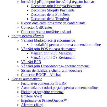
Încasări și plăți, import încasări și registru bancar
Decontare prin Netopia Payments
Decontare Shopify Payments
Decontare de la EuPlătesc
Decontare de la Trendyol
Export date către programe de contabilitate
Conector CallCenter
Conector Asana urmărire task-uri
Soluții pentru vânzări
Vânzări Marketplace și eCommerce
4 modalități pentru onorarea comenzilor online
Vânzări prin POS cu casa de marcat
Vânzări prin POS Magazin
Vânzări prin POS Restaurant
Vânzări B2B
Vânzări prin DropShipping- onorare comenzi
Sistem de fidelizare clienți prin vouchere
Conector BOCP – AI chat
Decizii automatizate
Facturarea comenzilor în ERP
Automatizare coduri poștale pentru comenzi online
Picking și pregătire comenzi
Emitere AWB
Imprimare cu PrinterQueues™
Alertare clienți