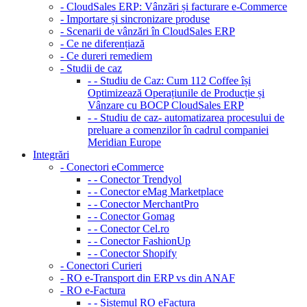
- CloudSales ERP: Vânzări și facturare e-Commerce
- Importare și sincronizare produse
- Scenarii de vânzări în CloudSales ERP
- Ce ne diferențiază
- Ce dureri remediem
- Studii de caz
- - Studiu de Caz: Cum 112 Coffee își
Optimizează Operațiunile de Producție și
Vânzare cu BOCP CloudSales ERP
- - Studiu de caz- automatizarea procesului de
preluare a comenzilor în cadrul companiei
Meridian Europe
Integrări
- Conectori eCommerce
- - Conector Trendyol
- - Conector eMag Marketplace
- - Conector MerchantPro
- - Conector Gomag
- - Conector Cel.ro
- - Conector FashionUp
- - Conector Shopify
- Conectori Curieri
- RO e-Transport din ERP vs din ANAF
- RO e-Factura
- - Sistemul RO eFactura