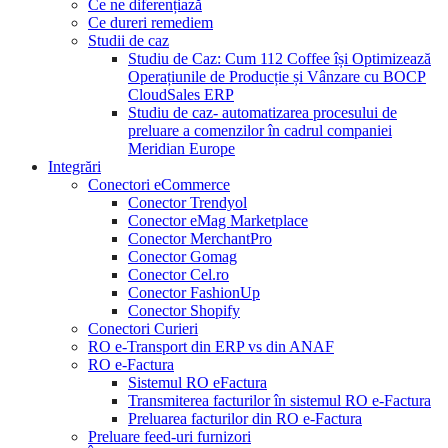
Ce ne diferențiază
Ce dureri remediem
Studii de caz
Studiu de Caz: Cum 112 Coffee își Optimizează
Operațiunile de Producție și Vânzare cu BOCP
CloudSales ERP
Studiu de caz- automatizarea procesului de
preluare a comenzilor în cadrul companiei
Meridian Europe
Integrări
Conectori eCommerce
Conector Trendyol
Conector eMag Marketplace
Conector MerchantPro
Conector Gomag
Conector Cel.ro
Conector FashionUp
Conector Shopify
Conectori Curieri
RO e-Transport din ERP vs din ANAF
RO e-Factura
Sistemul RO eFactura
Transmiterea facturilor în sistemul RO e-Factura
Preluarea facturilor din RO e-Factura
Preluare feed-uri furnizori