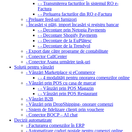
- - Transmiterea facturilor în sistemul RO e-
Factura
- - Preluarea facturilor din RO e-Factura
- Preluare feed-uri furnizori
- Încasări și plăți, import încasări și registru bancar
- - Decontare prin Netopia Payments
- - Decontare Shopify Payments
- - Decontare de la EuPlătesc
- - Decontare de la Trendyol
- Export date către programe de contabilitate
- Conector CallCenter
- Conector Asana urmărire task-uri
Soluții pentru vânzări
- Vânzări Marketplace și eCommerce
- - 4 modalități pentru onorarea comenzilor online
- Vânzări prin POS cu casa de marcat
- - Vânzări prin POS Magazin
- - Vânzări prin POS Restaurant
- Vânzări B2B
- Vânzări prin DropShipping- onorare comenzi
- Sistem de fidelizare clienți prin vouchere
- Conector BOCP – AI chat
Decizii automatizate
- Facturarea comenzilor în ERP
- Automatizare coduri poștale pentru comenzi online