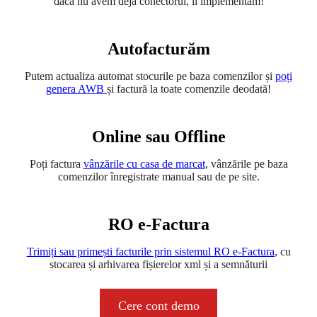
dacă nu avem deja conectorul, îl implementăm!
Autofacturăm
Putem actualiza automat stocurile pe baza comenzilor și
poți
genera AWB
și factură la toate comenzile deodată!
Online sau Offline
Poți factura
vânzările cu casa de marcat
, vânzările pe baza
comenzilor înregistrate manual sau de pe site.
RO e-Factura
Trimiți sau primești facturile prin sistemul RO e-Factura
, cu
stocarea și arhivarea fișierelor xml și a semnăturii
Cere cont demo