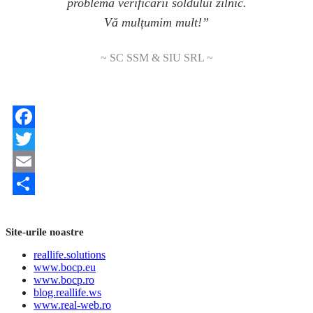
problema verificării soldului zilnic.
Vă mulțumim mult!”
~ SC SSM & SIU SRL ~
Facebook
Twitter
Email
Share
Site-urile noastre
reallife.solutions
www.bocp.eu
www.bocp.ro
blog.reallife.ws
www.real-web.ro