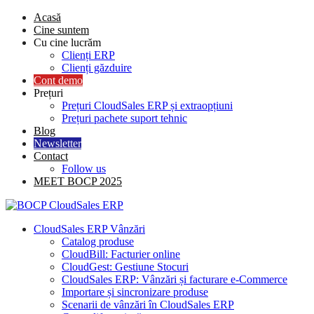
Skip
Acasă
to
Cine suntem
content
Cu cine lucrăm
Clienți ERP
Clienți găzduire
Cont demo
Prețuri
Prețuri CloudSales ERP și extraopțiuni
Prețuri pachete suport tehnic
Blog
Newsletter
Contact
Follow us
MEET BOCP 2025
CloudSales ERP Vânzări
Catalog produse
CloudBill: Facturier online
CloudGest: Gestiune Stocuri
CloudSales ERP: Vânzări și facturare e-Commerce
Importare și sincronizare produse
Scenarii de vânzări în CloudSales ERP