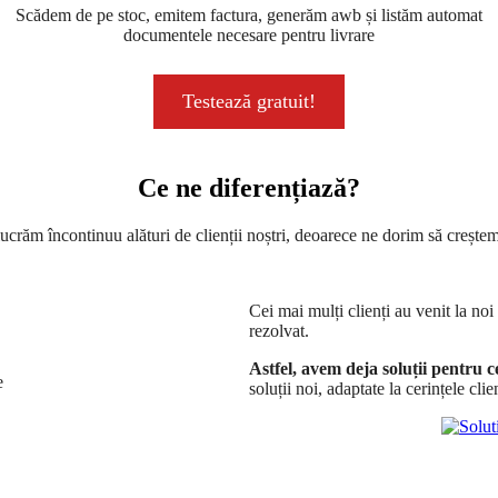
Scădem de pe stoc, emitem factura, generăm awb și listăm automat
documentele necesare pentru livrare
Testează gratuit!
Ce ne diferențiază?
lucrăm încontinuu alături de clienții noștri, deoarece ne dorim să creștem
Cei mai mulți clienți au venit la no
rezolvat.
Astfel, avem deja soluții pentru 
soluții noi, adaptate la cerințele clien