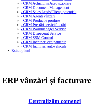
- CRM Achiziții și Aprovizionare
- CRM Document Management
- CRM Sales Leads/Clienți potențiali
- CRM Agenți vânzări
- CRM Producție produse
- CRM Prestări servicii/lucrări
- CRM Workmanager Service
- CRM Dispecerat Service
- CRM SSM Control
- CRM Închirieri echipamente
- CRM Închirieri autovehicule
Extraopțiuni
ERP vânzări și facturare
Centralizăm comenzi