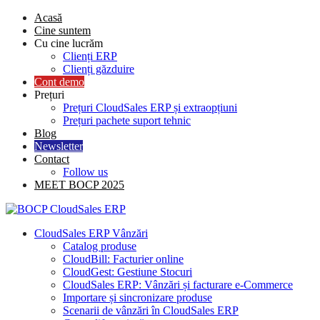
Skip
Acasă
to
Cine suntem
content
Cu cine lucrăm
Clienți ERP
Clienți găzduire
Cont demo
Prețuri
Prețuri CloudSales ERP și extraopțiuni
Prețuri pachete suport tehnic
Blog
Newsletter
Contact
Follow us
MEET BOCP 2025
CloudSales ERP Vânzări
Catalog produse
CloudBill: Facturier online
CloudGest: Gestiune Stocuri
CloudSales ERP: Vânzări și facturare e-Commerce
Importare și sincronizare produse
Scenarii de vânzări în CloudSales ERP