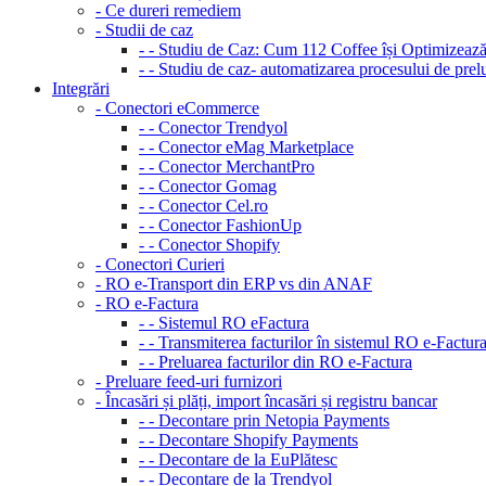
- Ce dureri remediem
- Studii de caz
- - Studiu de Caz: Cum 112 Coffee își Optimizea
- - Studiu de caz- automatizarea procesului de pr
Integrări
- Conectori eCommerce
- - Conector Trendyol
- - Conector eMag Marketplace
- - Conector MerchantPro
- - Conector Gomag
- - Conector Cel.ro
- - Conector FashionUp
- - Conector Shopify
- Conectori Curieri
- RO e-Transport din ERP vs din ANAF
- RO e-Factura
- - Sistemul RO eFactura
- - Transmiterea facturilor în sistemul RO e-Factur
- - Preluarea facturilor din RO e-Factura
- Preluare feed-uri furnizori
- Încasări și plăți, import încasări și registru bancar
- - Decontare prin Netopia Payments
- - Decontare Shopify Payments
- - Decontare de la EuPlătesc
- - Decontare de la Trendyol