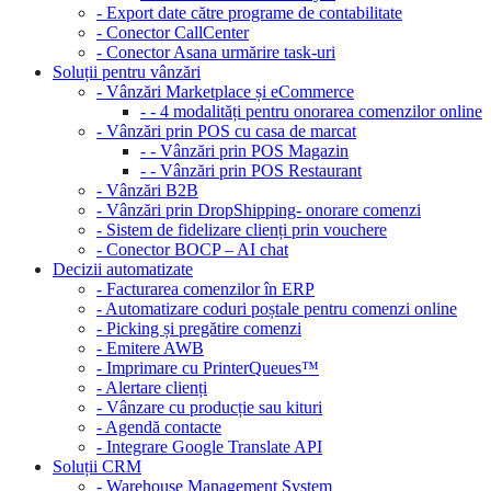
- Export date către programe de contabilitate
- Conector CallCenter
- Conector Asana urmărire task-uri
Soluții pentru vânzări
- Vânzări Marketplace și eCommerce
- - 4 modalități pentru onorarea comenzilor online
- Vânzări prin POS cu casa de marcat
- - Vânzări prin POS Magazin
- - Vânzări prin POS Restaurant
- Vânzări B2B
- Vânzări prin DropShipping- onorare comenzi
- Sistem de fidelizare clienți prin vouchere
- Conector BOCP – AI chat
Decizii automatizate
- Facturarea comenzilor în ERP
- Automatizare coduri poștale pentru comenzi online
- Picking și pregătire comenzi
- Emitere AWB
- Imprimare cu PrinterQueues™
- Alertare clienți
- Vânzare cu producție sau kituri
- Agendă contacte
- Integrare Google Translate API
Soluții CRM
- Warehouse Management System