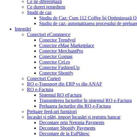
Ce ne diferențiază
Ce dureri remediem
Studii de caz
Studiu de Caz: Cum 112 Coffee își Optimizează O
Studiu de caz- automatizarea procesului de prelua
Integrări
Conectori eCommerce
Conector Trendyol
Conector eMag Marketplace
Conector MerchantPro
Conector Gomag
Conector Cel.ro
Conector FashionUp
Conector Shopify
Conectori Curieri
RO e-Transport din ERP vs din ANAF
RO e-Factura
Sistemul RO eFactura
Transmiterea facturilor în sistemul RO e-Factura
Preluarea facturilor din RO e-Factura
Preluare feed-uri furnizori
Încasări și plăți, import încasări și registru bancar
Decontare prin Netopia Payments
Decontare Shopify Payments
Decontare de la EuPlătesc