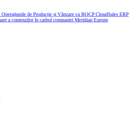
ză Operațiunile de Producție și Vânzare cu BOCP CloudSales ERP
eluare a comenzilor în cadrul companiei Meridian Europe
a