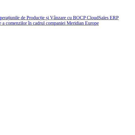
perațiunile de Producție și Vânzare cu BOCP CloudSales ERP
re a comenzilor în cadrul companiei Meridian Europe