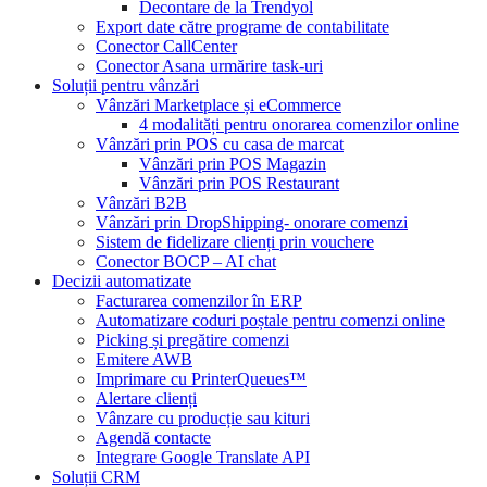
Decontare de la Trendyol
Export date către programe de contabilitate
Conector CallCenter
Conector Asana urmărire task-uri
Soluții pentru vânzări
Vânzări Marketplace și eCommerce
4 modalități pentru onorarea comenzilor online
Vânzări prin POS cu casa de marcat
Vânzări prin POS Magazin
Vânzări prin POS Restaurant
Vânzări B2B
Vânzări prin DropShipping- onorare comenzi
Sistem de fidelizare clienți prin vouchere
Conector BOCP – AI chat
Decizii automatizate
Facturarea comenzilor în ERP
Automatizare coduri poștale pentru comenzi online
Picking și pregătire comenzi
Emitere AWB
Imprimare cu PrinterQueues™
Alertare clienți
Vânzare cu producție sau kituri
Agendă contacte
Integrare Google Translate API
Soluții CRM