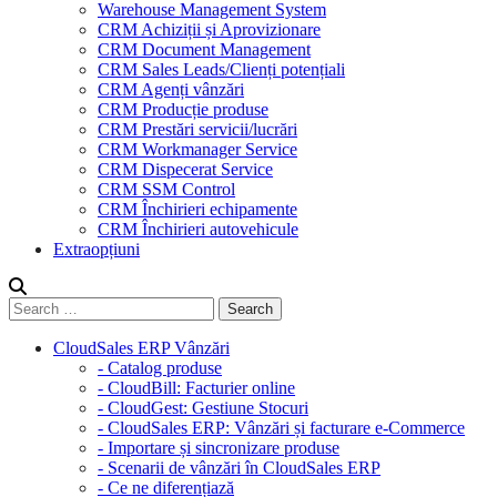
Warehouse Management System
CRM Achiziții și Aprovizionare
CRM Document Management
CRM Sales Leads/Clienți potențiali
CRM Agenți vânzări
CRM Producție produse
CRM Prestări servicii/lucrări
CRM Workmanager Service
CRM Dispecerat Service
CRM SSM Control
CRM Închirieri echipamente
CRM Închirieri autovehicule
Extraopțiuni
CloudSales ERP Vânzări
- Catalog produse
- CloudBill: Facturier online
- CloudGest: Gestiune Stocuri
- CloudSales ERP: Vânzări și facturare e-Commerce
- Importare și sincronizare produse
- Scenarii de vânzări în CloudSales ERP
- Ce ne diferențiază