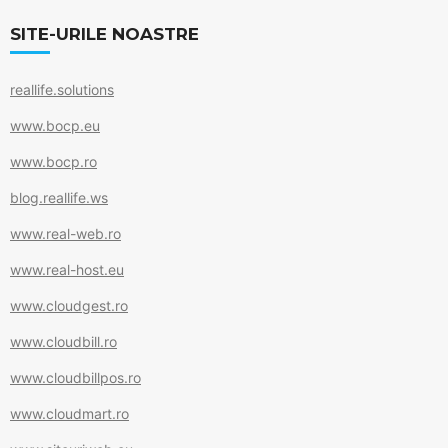
e
er
l
e
b
SITE-URILE NOASTRE
o
reallife.solutions
o
k
www.bocp.eu
www.bocp.ro
blog.reallife.ws
www.real-web.ro
www.real-host.eu
www.cloudgest.ro
www.cloudbill.ro
www.cloudbillpos.ro
www.cloudmart.ro