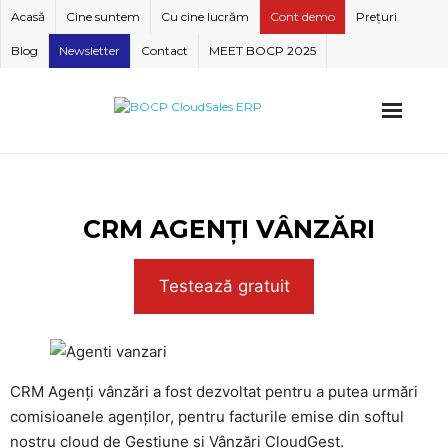
Skip
Acasă
Cine suntem
Cu cine lucrăm
Cont demo
Prețuri
to
Blog
Newsletter
Contact
MEET BOCP 2025
content
CRM AGENȚI VÂNZĂRI
Testează gratuit
CRM Agenți vânzări a fost dezvoltat pentru a putea urmări
comisioanele agenților, pentru facturile emise din softul
nostru cloud de Gestiune și Vânzări CloudGest.