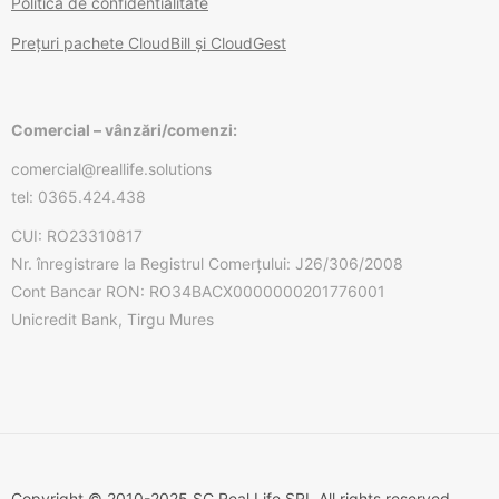
Politica de confidentialitate
Prețuri pachete CloudBill și CloudGest
Comercial – vânzări/comenzi:
comercial@reallife.solutions
tel: 0365.424.438
CUI: RO23310817
Nr. înregistrare la Registrul Comerțului: J26/306/2008
Cont Bancar RON: RO34BACX0000000201776001
Unicredit Bank, Tirgu Mures
Copyright © 2010-2025 SC Real Life SRL All rights reserved