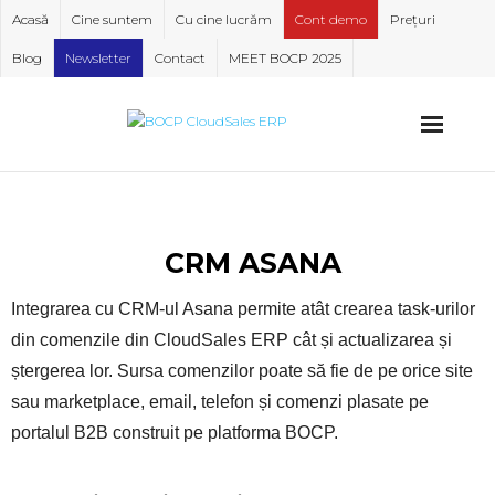
Skip
Acasă
Cine suntem
Cu cine lucrăm
Cont demo
Prețuri
to
Blog
Newsletter
Contact
MEET BOCP 2025
content
CRM ASANA
Integrarea cu CRM-ul Asana permite atât crearea task-urilor
din comenzile din CloudSales ERP cât și actualizarea și
ștergerea lor. Sursa comenzilor poate să fie de pe orice site
sau marketplace, email, telefon și comenzi plasate pe
portalul B2B construit pe platforma BOCP.