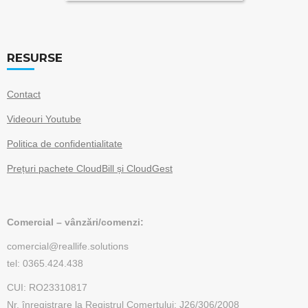
RESURSE
Contact
Videouri Youtube
Politica de confidentialitate
Prețuri pachete CloudBill și CloudGest
Comercial – vânzări/comenzi:
comercial@reallife.solutions
tel: 0365.424.438
CUI: RO23310817
Nr. înregistrare la Registrul Comerțului: J26/306/2008