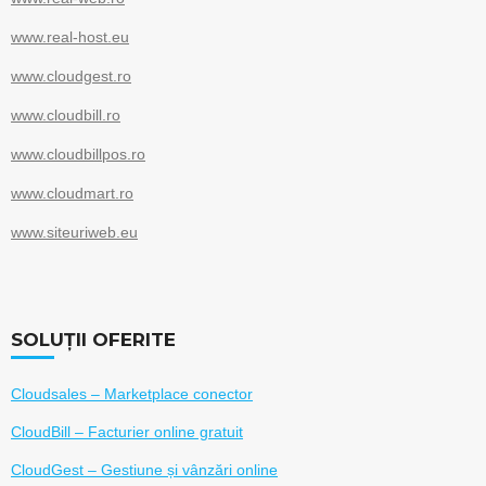
www.real-host.eu
www.cloudgest.ro
www.cloudbill.ro
www.cloudbillpos.ro
www.cloudmart.ro
www.siteuriweb.eu
SOLUȚII OFERITE
Cloudsales – Marketplace conector
CloudBill – Facturier online gratuit
CloudGest – Gestiune și vânzări online