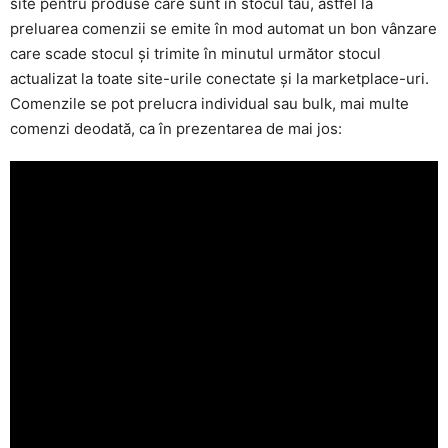
site pentru produse care sunt în stocul tău, astfel la
preluarea comenzii se emite în mod automat un bon vânzare
care scade stocul și trimite în minutul următor stocul
actualizat la toate site-urile conectate și la marketplace-uri.
Comenzile se pot prelucra individual sau bulk, mai multe
comenzi deodată, ca în prezentarea de mai jos: