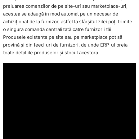
preluarea comenzilor de pe site-uri sau marketplace-uri,
acestea se adaugă în mod automat pe un necesar de
achiziționat de la furnizor, astfel la sfârșitul zilei poți trimite
o singură comandă centralizată către furnizorii tăi.
Produsele existente pe site sau pe marketplace pot să
provină și din feed-uri de furnizori, de unde ERP-ul preia
toate detaliile produselor și stocul acestora.