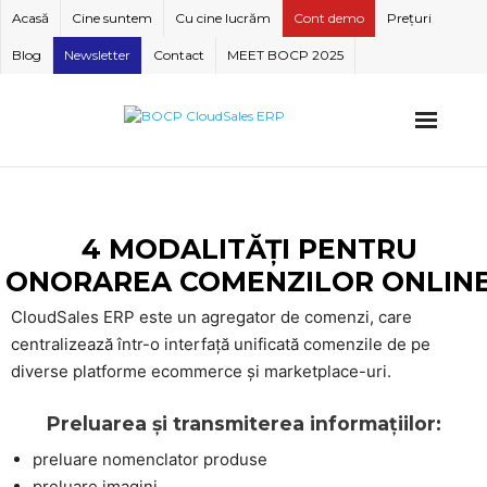
Skip
Acasă
Cine suntem
Cu cine lucrăm
Cont demo
Prețuri
to
Blog
Newsletter
Contact
MEET BOCP 2025
content
4 MODALITĂȚI PENTRU
ONORAREA COMENZILOR ONLIN
CloudSales ERP este un agregator de comenzi, care
centralizează într-o interfață unificată comenzile de pe
diverse platforme ecommerce și marketplace-uri.
Preluarea și transmiterea informațiilor:
preluare nomenclator produse
preluare imagini