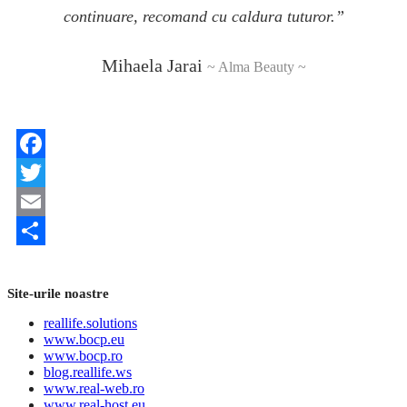
continuare, recomand cu caldura tuturor.”
Mihaela Jarai
~ Alma Beauty ~
Facebook
Twitter
Email
Share
Site-urile noastre
reallife.solutions
www.bocp.eu
www.bocp.ro
blog.reallife.ws
www.real-web.ro
www.real-host.eu