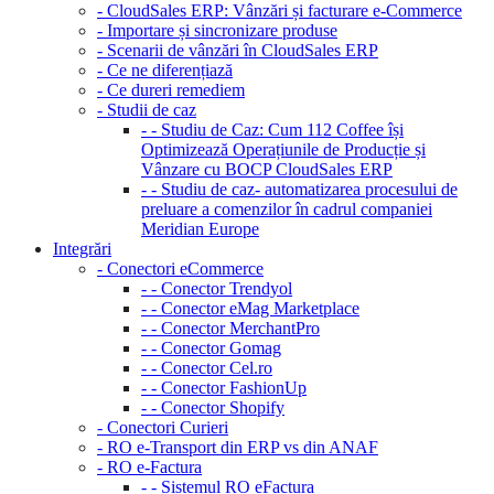
- CloudSales ERP: Vânzări și facturare e-Commerce
- Importare și sincronizare produse
- Scenarii de vânzări în CloudSales ERP
- Ce ne diferențiază
- Ce dureri remediem
- Studii de caz
- - Studiu de Caz: Cum 112 Coffee își
Optimizează Operațiunile de Producție și
Vânzare cu BOCP CloudSales ERP
- - Studiu de caz- automatizarea procesului de
preluare a comenzilor în cadrul companiei
Meridian Europe
Integrări
- Conectori eCommerce
- - Conector Trendyol
- - Conector eMag Marketplace
- - Conector MerchantPro
- - Conector Gomag
- - Conector Cel.ro
- - Conector FashionUp
- - Conector Shopify
- Conectori Curieri
- RO e-Transport din ERP vs din ANAF
- RO e-Factura
- - Sistemul RO eFactura