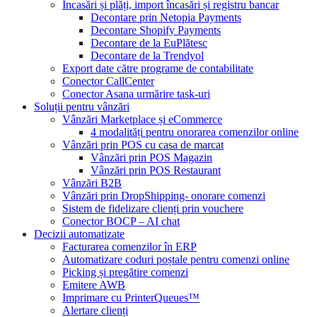
Încasări și plăți, import încasări și registru bancar
Decontare prin Netopia Payments
Decontare Shopify Payments
Decontare de la EuPlătesc
Decontare de la Trendyol
Export date către programe de contabilitate
Conector CallCenter
Conector Asana urmărire task-uri
Soluții pentru vânzări
Vânzări Marketplace și eCommerce
4 modalități pentru onorarea comenzilor online
Vânzări prin POS cu casa de marcat
Vânzări prin POS Magazin
Vânzări prin POS Restaurant
Vânzări B2B
Vânzări prin DropShipping- onorare comenzi
Sistem de fidelizare clienți prin vouchere
Conector BOCP – AI chat
Decizii automatizate
Facturarea comenzilor în ERP
Automatizare coduri poștale pentru comenzi online
Picking și pregătire comenzi
Emitere AWB
Imprimare cu PrinterQueues™
Alertare clienți