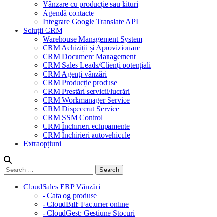
Vânzare cu producție sau kituri
Agendă contacte
Integrare Google Translate API
Soluții CRM
Warehouse Management System
CRM Achiziții și Aprovizionare
CRM Document Management
CRM Sales Leads/Clienți potențiali
CRM Agenți vânzări
CRM Producție produse
CRM Prestări servicii/lucrări
CRM Workmanager Service
CRM Dispecerat Service
CRM SSM Control
CRM Închirieri echipamente
CRM Închirieri autovehicule
Extraopțiuni
CloudSales ERP Vânzări
- Catalog produse
- CloudBill: Facturier online
- CloudGest: Gestiune Stocuri