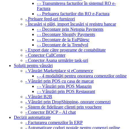
- - Transmiterea facturilor în sistemul RO e-
Factura
- - Preluarea facturilor din RO e-Factura
- Preluare feed-uri furnizori
- Încasări și plăți, import încasări și registru bancar
- - Decontare prin Netopia Payments
- - Decontare Shopify Payments
- - Decontare de la EuPlătesc
- - Decontare de la Trendyol
- Export date către programe de contabilitate
- Conector CallCenter
- Conector Asana urmărire task-uri
Soluții pentru vânzări
- Vânzări Marketplace și eCommerce
- - 4 modalități pentru onorarea comenzilor online
- Vânzări prin POS cu casa de marcat
- - Vânzări prin POS Magazin
- - Vânzări prin POS Restaurant
- Vânzări B2B
- Vânzări prin DropShipping- onorare comenzi
- Sistem de fidelizare clienți prin vouchere
- Conector BOCP – AI chat
Decizii automatizate
- Facturarea comenzilor în ERP
- Automatizare coduri poștale pentru comenzi online