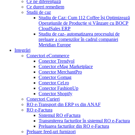
Ce ne diferențiază
Ce dureri remediem
Studii de caz
Studiu de Caz: Cum 112 Coffee își Optimizează
Operațiunile de Producție și Vânzare cu BOCP
CloudSales ERP
Studiu de caz- automatizarea procesului de
preluare a comenzilor în cadrul companiei
Meridian Europe
Integrări
Conectori eCommerce
Conector Trendyol
Conector eMag Marketplace
Conector MerchantPro
Conector Gomag
Conector Cel.ro
Conector FashionUp
Conector Shopify
Conectori Curieri
RO e-Transport din ERP vs din ANAF
RO e-Factura
Sistemul RO eFactura
Transmiterea facturilor în sistemul RO e-Factura
Preluarea facturilor din RO e-Factura
Preluare feed-uri furnizori