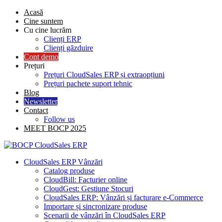
Skip
Acasă
to
Cine suntem
content
Cu cine lucrăm
Clienți ERP
Clienți găzduire
Cont demo
Prețuri
Prețuri CloudSales ERP și extraopțiuni
Prețuri pachete suport tehnic
Blog
Newsletter
Contact
Follow us
MEET BOCP 2025
CloudSales ERP Vânzări
Catalog produse
CloudBill: Facturier online
CloudGest: Gestiune Stocuri
CloudSales ERP: Vânzări și facturare e-Commerce
Importare și sincronizare produse
Scenarii de vânzări în CloudSales ERP