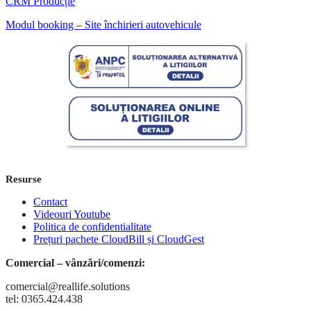
CRM Producție
Modul booking – Site închirieri autovehicule
Resurse
Contact
Videouri Youtube
Politica de confidentialitate
Prețuri pachete CloudBill și CloudGest
Comercial – vânzări/comenzi:
comercial@reallife.solutions
tel: 0365.424.438