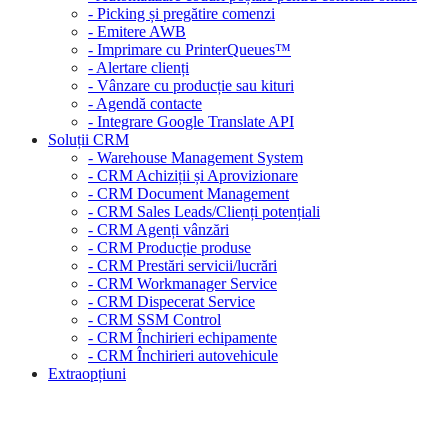
- Picking și pregătire comenzi
- Emitere AWB
- Imprimare cu PrinterQueues™
- Alertare clienți
- Vânzare cu producție sau kituri
- Agendă contacte
- Integrare Google Translate API
Soluții CRM
- Warehouse Management System
- CRM Achiziții și Aprovizionare
- CRM Document Management
- CRM Sales Leads/Clienți potențiali
- CRM Agenți vânzări
- CRM Producție produse
- CRM Prestări servicii/lucrări
- CRM Workmanager Service
- CRM Dispecerat Service
- CRM SSM Control
- CRM Închirieri echipamente
- CRM Închirieri autovehicule
Extraopțiuni