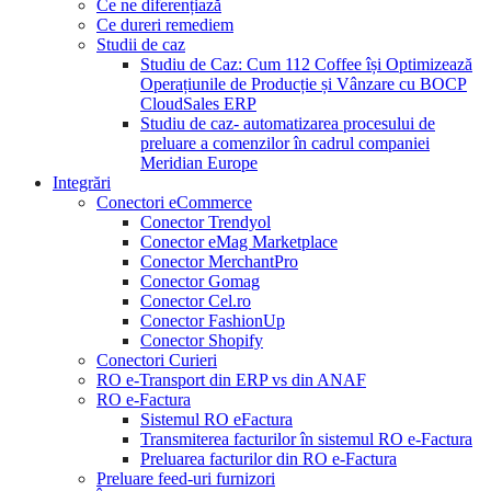
Ce ne diferențiază
Ce dureri remediem
Studii de caz
Studiu de Caz: Cum 112 Coffee își Optimizează
Operațiunile de Producție și Vânzare cu BOCP
CloudSales ERP
Studiu de caz- automatizarea procesului de
preluare a comenzilor în cadrul companiei
Meridian Europe
Integrări
Conectori eCommerce
Conector Trendyol
Conector eMag Marketplace
Conector MerchantPro
Conector Gomag
Conector Cel.ro
Conector FashionUp
Conector Shopify
Conectori Curieri
RO e-Transport din ERP vs din ANAF
RO e-Factura
Sistemul RO eFactura
Transmiterea facturilor în sistemul RO e-Factura
Preluarea facturilor din RO e-Factura
Preluare feed-uri furnizori