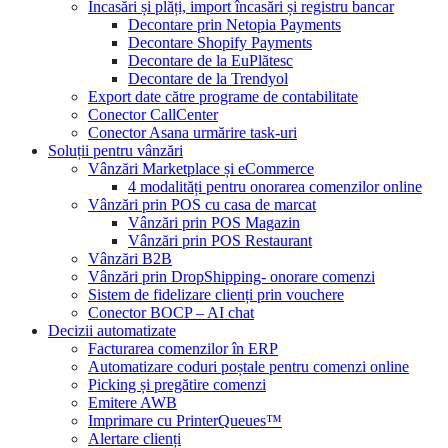
Încasări și plăți, import încasări și registru bancar
Decontare prin Netopia Payments
Decontare Shopify Payments
Decontare de la EuPlătesc
Decontare de la Trendyol
Export date către programe de contabilitate
Conector CallCenter
Conector Asana urmărire task-uri
Soluții pentru vânzări
Vânzări Marketplace și eCommerce
4 modalități pentru onorarea comenzilor online
Vânzări prin POS cu casa de marcat
Vânzări prin POS Magazin
Vânzări prin POS Restaurant
Vânzări B2B
Vânzări prin DropShipping- onorare comenzi
Sistem de fidelizare clienți prin vouchere
Conector BOCP – AI chat
Decizii automatizate
Facturarea comenzilor în ERP
Automatizare coduri poștale pentru comenzi online
Picking și pregătire comenzi
Emitere AWB
Imprimare cu PrinterQueues™
Alertare clienți