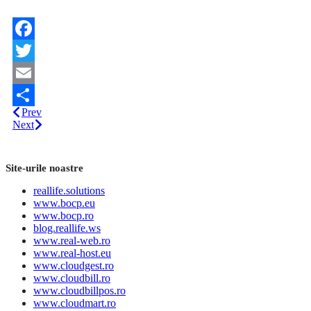
Facebook
Twitter
Email
Prev
Share
Next
Site-urile noastre
reallife.solutions
www.bocp.eu
www.bocp.ro
blog.reallife.ws
www.real-web.ro
www.real-host.eu
www.cloudgest.ro
www.cloudbill.ro
www.cloudbillpos.ro
www.cloudmart.ro