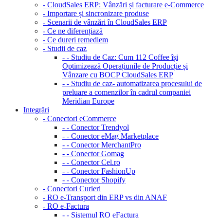
- CloudSales ERP: Vânzări și facturare e-Commerce
- Importare și sincronizare produse
- Scenarii de vânzări în CloudSales ERP
- Ce ne diferențiază
- Ce dureri remediem
- Studii de caz
- - Studiu de Caz: Cum 112 Coffee își
Optimizează Operațiunile de Producție și
Vânzare cu BOCP CloudSales ERP
- - Studiu de caz- automatizarea procesului de
preluare a comenzilor în cadrul companiei
Meridian Europe
Integrări
- Conectori eCommerce
- - Conector Trendyol
- - Conector eMag Marketplace
- - Conector MerchantPro
- - Conector Gomag
- - Conector Cel.ro
- - Conector FashionUp
- - Conector Shopify
- Conectori Curieri
- RO e-Transport din ERP vs din ANAF
- RO e-Factura
- - Sistemul RO eFactura