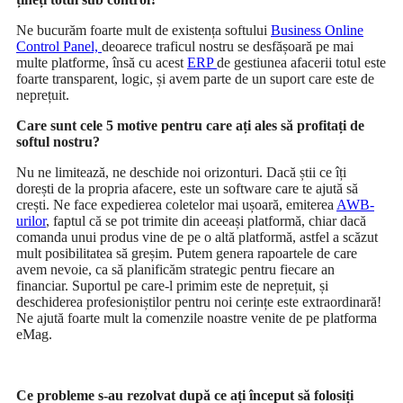
Ne bucurăm foarte mult de existența softului
Business Online
Control Panel,
deoarece traficul nostru se desfășoară pe mai
multe platforme, însă cu acest
ERP
de gestiunea afacerii totul este
foarte transparent, logic, și avem parte de un suport care este de
neprețuit.
Care sunt cele 5 motive pentru care ați ales să profitați de
softul nostru?
Nu ne limitează, ne deschide noi orizonturi. Dacă știi ce îți
dorești de la propria afacere, este un software care te ajută să
crești. Ne face expedierea coletelor mai ușoară, emiterea
AWB-
urilor
, faptul că se pot trimite din aceeași platformă, chiar dacă
comanda unui produs vine de pe o altă platformă, astfel a scăzut
mult posibilitatea să greșim. Putem genera rapoartele de care
avem nevoie, ca să planificăm strategic pentru fiecare an
financiar. Suportul pe care-l primim este de neprețuit, și
deschiderea profesioniștilor pentru noi cerințe este extraordinară!
Ne ajută foarte mult la comenzile noastre venite de pe platforma
eMag.
Ce probleme s-au rezolvat după ce ați început să folosiți