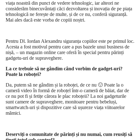
viața noastră din punct de vedere tehnologic, iar alteori ne
considerăm binecuvântați căci dezvoltarea și inovația de pe piața
tehnologică ne ferește de multe, și de ce nu, conferă siguranță.
Mai ales dacă este vorba de copiii noștri.
Pentru Dl. Iordan Alexandru siguranța copiilor este pe primul loc.
Acesta a fost motivul pentru care a pus bazele unui business de
nișă, – un magazin online care oferă în special pentru părinți
gadgetu-uri de supraveghere.
La ce trebuie să ne gândim când vorbim de gadget-uri?
Poate la roboței?
Da, putem să ne gândim și la roboței, de ce nu 🙂 Poate la o
cameră video în formă de roboțel într-o cameră de băiat, dar de
ce nu pot fi și fetițe cărora le plac roboțeii? La noi gadgeturile
sunt camere de supraveghere, monitoare pentru bebeluși,
smartwatch-uri și dispozitive care să ușureze viața viitoarelor
mămici.
Deserviți o comunitate de părinți și nu numai, cum reusiți să
țineți totul sub control?