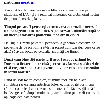
platforma
noastră?
Am avut foarte mare nevoie de filtrarea comenzilor de pe
platforma eMAG, și s-a rezolvat integrarea cu webshopul nostru
de pe un alt marketplace.
Timpul pe care îl petreceți cu onorarea comenzilor necesită
un management foarte strict. Ați observat schimbări după ce
ați început folosirea platformei noastre în cloud?
Da, sigur. Timpul pe care îl petrecem la generarea comenzilor
provenite de pe platforma eMag a scăzut considerabil, ceea ce ne
ajută să avem focus pe celelalte activități ale firmei.
După cum bine știți partenerii noștri sunt pe primul loc.
Dorim ca fiecare dintre ei să-și crească afacerea și alături de
ei să creștem și noi. Ce ați vedea în viitor ca să implementăm
în softul nostru?
Fiind un soft foarte complex, cu multe facilități ne place
simplitatea și eleganța interfeței folosite, însă poate vor fi unii
cărora iconițele și culorile mai stridente ar fi plăcute. Știm că în
backstage se întâmplă multe, și poate în viitor putem discuta și de
aplicație dedicată pentru iOS.