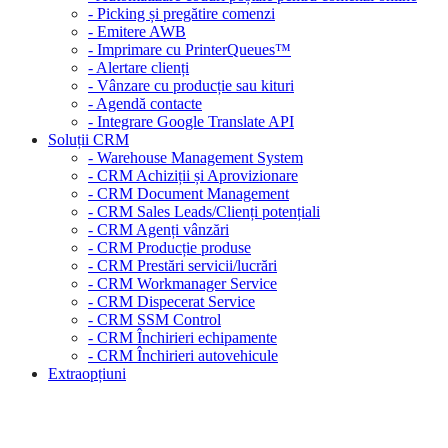
- Picking și pregătire comenzi
- Emitere AWB
- Imprimare cu PrinterQueues™
- Alertare clienți
- Vânzare cu producție sau kituri
- Agendă contacte
- Integrare Google Translate API
Soluții CRM
- Warehouse Management System
- CRM Achiziții și Aprovizionare
- CRM Document Management
- CRM Sales Leads/Clienți potențiali
- CRM Agenți vânzări
- CRM Producție produse
- CRM Prestări servicii/lucrări
- CRM Workmanager Service
- CRM Dispecerat Service
- CRM SSM Control
- CRM Închirieri echipamente
- CRM Închirieri autovehicule
Extraopțiuni