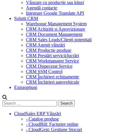
Vânzare cu producție sau kituri
Agendă contacte
Integrare Google Translate API
Soluții CRM
Warehouse Management System
CRM Achiziții și Aprovizionare
CRM Document Management
CRM Sales Leads/Clienți potențiali
CRM Agenți vânzări
CRM Producție produse
CRM Prestări servicii/lucrări
CRM Workmanager Service
CRM Dispecerat Service
CRM SSM Control
CRM Închirieri echipamente
CRM Închirieri autovehicule
Extraopțiuni
CloudSales ERP Vânzări
- Catalog produse
- CloudBill: Facturier online
- CloudGest: Gestiune Stocuri