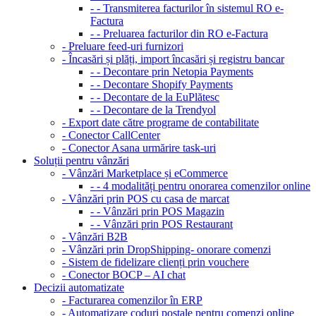
- - Transmiterea facturilor în sistemul RO e-
Factura
- - Preluarea facturilor din RO e-Factura
- Preluare feed-uri furnizori
- Încasări și plăți, import încasări și registru bancar
- - Decontare prin Netopia Payments
- - Decontare Shopify Payments
- - Decontare de la EuPlătesc
- - Decontare de la Trendyol
- Export date către programe de contabilitate
- Conector CallCenter
- Conector Asana urmărire task-uri
Soluții pentru vânzări
- Vânzări Marketplace și eCommerce
- - 4 modalități pentru onorarea comenzilor online
- Vânzări prin POS cu casa de marcat
- - Vânzări prin POS Magazin
- - Vânzări prin POS Restaurant
- Vânzări B2B
- Vânzări prin DropShipping- onorare comenzi
- Sistem de fidelizare clienți prin vouchere
- Conector BOCP – AI chat
Decizii automatizate
- Facturarea comenzilor în ERP
- Automatizare coduri poștale pentru comenzi online