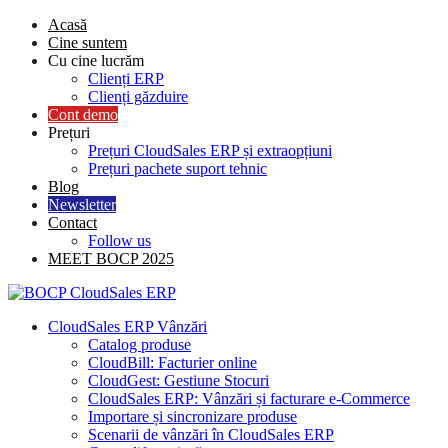
Skip
Acasă
to
Cine suntem
content
Cu cine lucrăm
Clienți ERP
Clienți găzduire
Cont demo
Prețuri
Prețuri CloudSales ERP și extraopțiuni
Prețuri pachete suport tehnic
Blog
Newsletter
Contact
Follow us
MEET BOCP 2025
CloudSales ERP Vânzări
Catalog produse
CloudBill: Facturier online
CloudGest: Gestiune Stocuri
CloudSales ERP: Vânzări și facturare e-Commerce
Importare și sincronizare produse
Scenarii de vânzări în CloudSales ERP