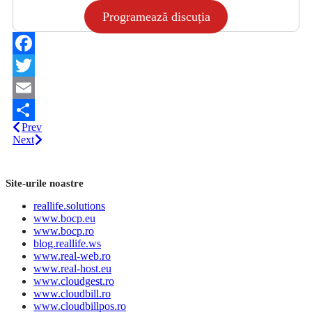
Programează discuția
Facebook
Twitter
Email
Prev
Share
Next
Site-urile noastre
reallife.solutions
www.bocp.eu
www.bocp.ro
blog.reallife.ws
www.real-web.ro
www.real-host.eu
www.cloudgest.ro
www.cloudbill.ro
www.cloudbillpos.ro