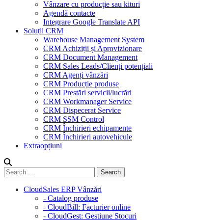
Vânzare cu producție sau kituri
Agendă contacte
Integrare Google Translate API
Soluții CRM
Warehouse Management System
CRM Achiziții și Aprovizionare
CRM Document Management
CRM Sales Leads/Clienți potențiali
CRM Agenți vânzări
CRM Producție produse
CRM Prestări servicii/lucrări
CRM Workmanager Service
CRM Dispecerat Service
CRM SSM Control
CRM Închirieri echipamente
CRM Închirieri autovehicule
Extraopțiuni
CloudSales ERP Vânzări
- Catalog produse
- CloudBill: Facturier online
- CloudGest: Gestiune Stocuri