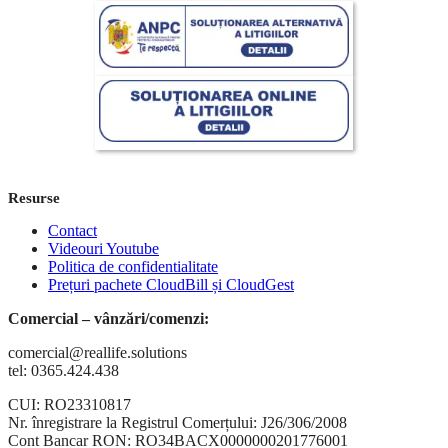
Resurse
Contact
Videouri Youtube
Politica de confidentialitate
Prețuri pachete CloudBill și CloudGest
Comercial – vânzări/comenzi:
comercial@reallife.solutions
tel: 0365.424.438
CUI: RO23310817
Nr. înregistrare la Registrul Comerțului: J26/306/2008
Cont Bancar RON: RO34BACX0000000201776001