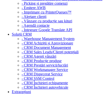
- Picking și pregătire comenzi
- Emitere AWB
- Imprimare cu PrinterQueues™
- Alertare clienți
- Vânzare cu producție sau kituri
- Agendă contacte
- Integrare Google Translate API
Soluții CRM
- Warehouse Management System
- CRM Achiziții și Aprovizionare
- CRM Document Management
- CRM Sales Leads/Clienți potențiali
- CRM Agenți vânzări
- CRM Producție produse
- CRM Prestări servicii/lucrări
- CRM Workmanager Service
- CRM Dispecerat Service
- CRM SSM Control
- CRM Închirieri echipamente
- CRM Închirieri autovehicule
Extraopțiuni