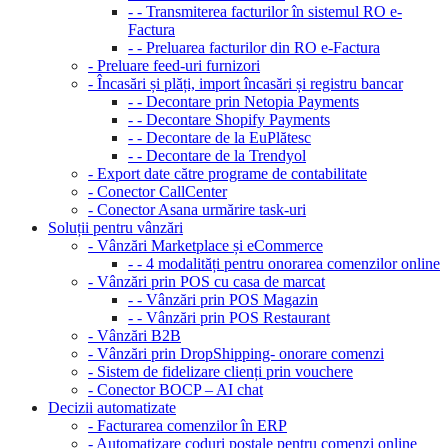
- - Transmiterea facturilor în sistemul RO e-
Factura
- - Preluarea facturilor din RO e-Factura
- Preluare feed-uri furnizori
- Încasări și plăți, import încasări și registru bancar
- - Decontare prin Netopia Payments
- - Decontare Shopify Payments
- - Decontare de la EuPlătesc
- - Decontare de la Trendyol
- Export date către programe de contabilitate
- Conector CallCenter
- Conector Asana urmărire task-uri
Soluții pentru vânzări
- Vânzări Marketplace și eCommerce
- - 4 modalități pentru onorarea comenzilor online
- Vânzări prin POS cu casa de marcat
- - Vânzări prin POS Magazin
- - Vânzări prin POS Restaurant
- Vânzări B2B
- Vânzări prin DropShipping- onorare comenzi
- Sistem de fidelizare clienți prin vouchere
- Conector BOCP – AI chat
Decizii automatizate
- Facturarea comenzilor în ERP
- Automatizare coduri poștale pentru comenzi online