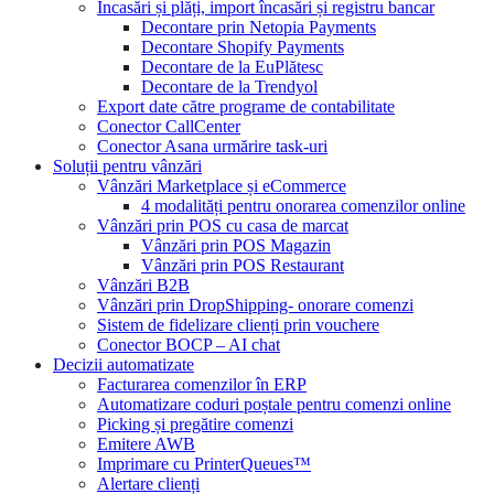
Încasări și plăți, import încasări și registru bancar
Decontare prin Netopia Payments
Decontare Shopify Payments
Decontare de la EuPlătesc
Decontare de la Trendyol
Export date către programe de contabilitate
Conector CallCenter
Conector Asana urmărire task-uri
Soluții pentru vânzări
Vânzări Marketplace și eCommerce
4 modalități pentru onorarea comenzilor online
Vânzări prin POS cu casa de marcat
Vânzări prin POS Magazin
Vânzări prin POS Restaurant
Vânzări B2B
Vânzări prin DropShipping- onorare comenzi
Sistem de fidelizare clienți prin vouchere
Conector BOCP – AI chat
Decizii automatizate
Facturarea comenzilor în ERP
Automatizare coduri poștale pentru comenzi online
Picking și pregătire comenzi
Emitere AWB
Imprimare cu PrinterQueues™
Alertare clienți