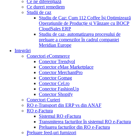
Ce ne diferențiază
Ce dureri remediem
Studii de caz
Studiu de Caz: Cum 112 Coffee își Optimizează
Operațiunile de Producție și Vânzare cu BOCP
CloudSales ERP
Studiu de caz- automatizarea procesului de
preluare a comenzilor în cadrul companiei
Meridian Europe
Integrări
Conectori eCommerce
Conector Trendyol
Conector eMag Marketplace
Conector MerchantPro
Conector Gomag
Conector Cel.ro
Conector FashionUp
Conector Shopify
Conectori Curieri
RO e-Transport din ERP vs din ANAF
RO e-Factura
Sistemul RO eFactura
Transmiterea facturilor în sistemul RO e-Factura
Preluarea facturilor din RO e-Factura
Preluare feed-uri furnizori