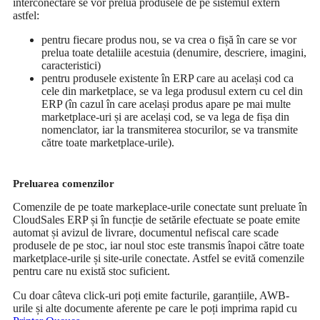
interconectare se vor prelua produsele de pe sistemul extern
astfel:
pentru fiecare produs nou, se va crea o fișă în care se vor
prelua toate detaliile acestuia (denumire, descriere, imagini,
caracteristici)
pentru produsele existente în ERP care au același cod ca
cele din marketplace, se va lega produsul extern cu cel din
ERP (în cazul în care același produs apare pe mai multe
marketplace-uri și are același cod, se va lega de fișa din
nomenclator, iar la transmiterea stocurilor, se va transmite
către toate marketplace-urile).
Preluarea comenzilor
Comenzile de pe toate markeplace-urile conectate sunt preluate în
CloudSales ERP și în funcție de setările efectuate se poate emite
automat și avizul de livrare, documentul nefiscal care scade
produsele de pe stoc, iar noul stoc este transmis înapoi către toate
marketplace-urile și site-urile conectate. Astfel se evită comenzile
pentru care nu există stoc suficient.
Cu doar câteva click-uri poți emite facturile, garanțiile, AWB-
urile și alte documente aferente pe care le poți imprima rapid cu