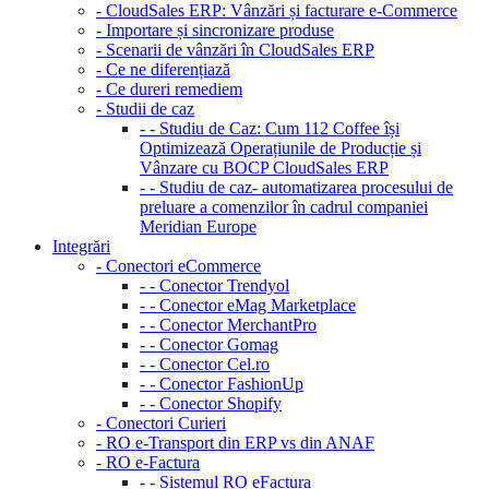
- CloudSales ERP: Vânzări și facturare e-Commerce
- Importare și sincronizare produse
- Scenarii de vânzări în CloudSales ERP
- Ce ne diferențiază
- Ce dureri remediem
- Studii de caz
- - Studiu de Caz: Cum 112 Coffee își
Optimizează Operațiunile de Producție și
Vânzare cu BOCP CloudSales ERP
- - Studiu de caz- automatizarea procesului de
preluare a comenzilor în cadrul companiei
Meridian Europe
Integrări
- Conectori eCommerce
- - Conector Trendyol
- - Conector eMag Marketplace
- - Conector MerchantPro
- - Conector Gomag
- - Conector Cel.ro
- - Conector FashionUp
- - Conector Shopify
- Conectori Curieri
- RO e-Transport din ERP vs din ANAF
- RO e-Factura
- - Sistemul RO eFactura