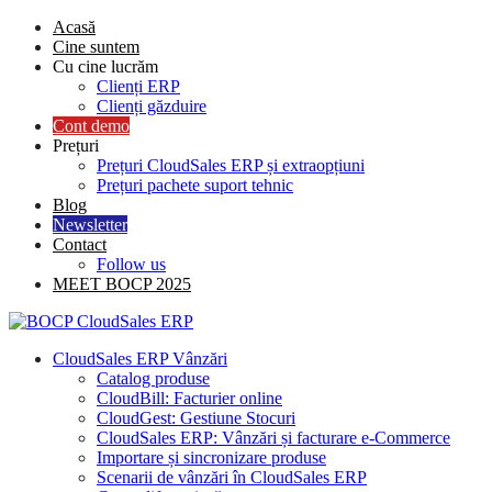
Skip
Acasă
to
Cine suntem
content
Cu cine lucrăm
Clienți ERP
Clienți găzduire
Cont demo
Prețuri
Prețuri CloudSales ERP și extraopțiuni
Prețuri pachete suport tehnic
Blog
Newsletter
Contact
Follow us
MEET BOCP 2025
CloudSales ERP Vânzări
Catalog produse
CloudBill: Facturier online
CloudGest: Gestiune Stocuri
CloudSales ERP: Vânzări și facturare e-Commerce
Importare și sincronizare produse
Scenarii de vânzări în CloudSales ERP