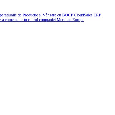
perațiunile de Producție și Vânzare cu BOCP CloudSales ERP
re a comenzilor în cadrul companiei Meridian Europe