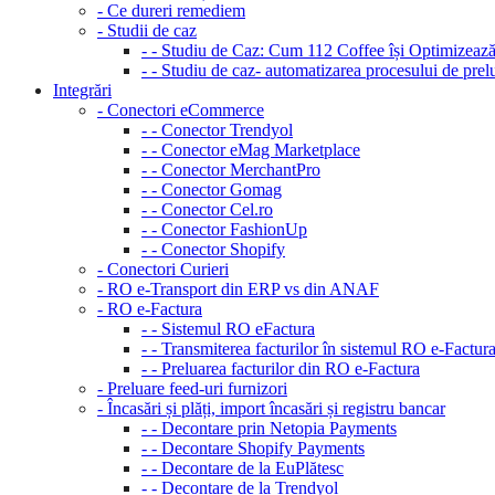
- Ce dureri remediem
- Studii de caz
- - Studiu de Caz: Cum 112 Coffee își Optimizea
- - Studiu de caz- automatizarea procesului de pr
Integrări
- Conectori eCommerce
- - Conector Trendyol
- - Conector eMag Marketplace
- - Conector MerchantPro
- - Conector Gomag
- - Conector Cel.ro
- - Conector FashionUp
- - Conector Shopify
- Conectori Curieri
- RO e-Transport din ERP vs din ANAF
- RO e-Factura
- - Sistemul RO eFactura
- - Transmiterea facturilor în sistemul RO e-Factur
- - Preluarea facturilor din RO e-Factura
- Preluare feed-uri furnizori
- Încasări și plăți, import încasări și registru bancar
- - Decontare prin Netopia Payments
- - Decontare Shopify Payments
- - Decontare de la EuPlătesc
- - Decontare de la Trendyol