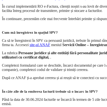
În cursul implementării RO e-Factura, clienții noștri s-au lovit de dive
facilita întreg procesul de transmitere, primire și stocare a facturilor.
În continuare, prezentăm cele mai frecvente întrebări primite și răspunsu
Cum mă înregistrez în spațiul SPV?
Ca să te înregistrezi în SPV ca persoană juridică, trebuie în primul rând,
firma ta. Accesezi
site-ul ANAF
meniul
Servicii Online – Inregistrar
La rubrica
Persoane juridice și alte entități fără personalitate juri
utilizatori cu certificat digital,
.
Completezi formularul care se deschide, încarci documentul pe care l-ai 
companie), completezi codul de validare și trimiți cererea.
După ce ANAF ți-a aprobat cererea și ai reușit să te conectezi cu suc
În câte zile de la emiterea facturii trebuie să o încarc în SPV?
Până la data de 30.06.2024 facturile se încarcă în termen de 5 zile lucră
emisă.