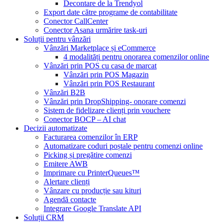
Decontare de la Trendyol
Export date către programe de contabilitate
Conector CallCenter
Conector Asana urmărire task-uri
Soluții pentru vânzări
Vânzări Marketplace și eCommerce
4 modalități pentru onorarea comenzilor online
Vânzări prin POS cu casa de marcat
Vânzări prin POS Magazin
Vânzări prin POS Restaurant
Vânzări B2B
Vânzări prin DropShipping- onorare comenzi
Sistem de fidelizare clienți prin vouchere
Conector BOCP – AI chat
Decizii automatizate
Facturarea comenzilor în ERP
Automatizare coduri poștale pentru comenzi online
Picking și pregătire comenzi
Emitere AWB
Imprimare cu PrinterQueues™
Alertare clienți
Vânzare cu producție sau kituri
Agendă contacte
Integrare Google Translate API
Soluții CRM