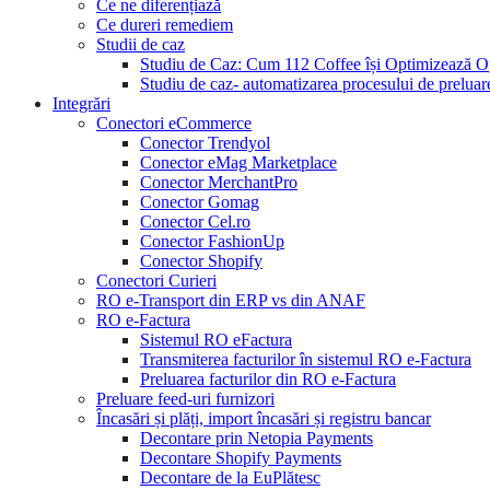
Ce ne diferențiază
Ce dureri remediem
Studii de caz
Studiu de Caz: Cum 112 Coffee își Optimizează O
Studiu de caz- automatizarea procesului de prelua
Integrări
Conectori eCommerce
Conector Trendyol
Conector eMag Marketplace
Conector MerchantPro
Conector Gomag
Conector Cel.ro
Conector FashionUp
Conector Shopify
Conectori Curieri
RO e-Transport din ERP vs din ANAF
RO e-Factura
Sistemul RO eFactura
Transmiterea facturilor în sistemul RO e-Factura
Preluarea facturilor din RO e-Factura
Preluare feed-uri furnizori
Încasări și plăți, import încasări și registru bancar
Decontare prin Netopia Payments
Decontare Shopify Payments
Decontare de la EuPlătesc