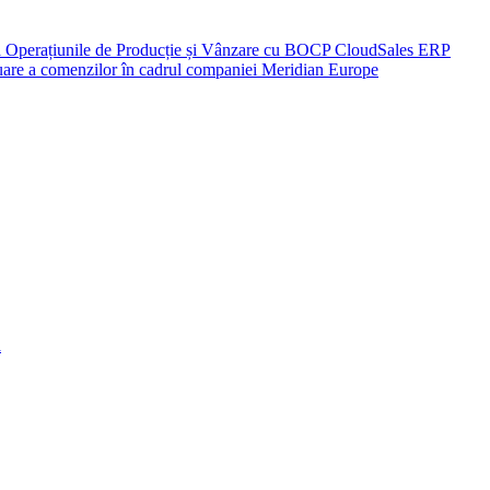
ză Operațiunile de Producție și Vânzare cu BOCP CloudSales ERP
eluare a comenzilor în cadrul companiei Meridian Europe
a