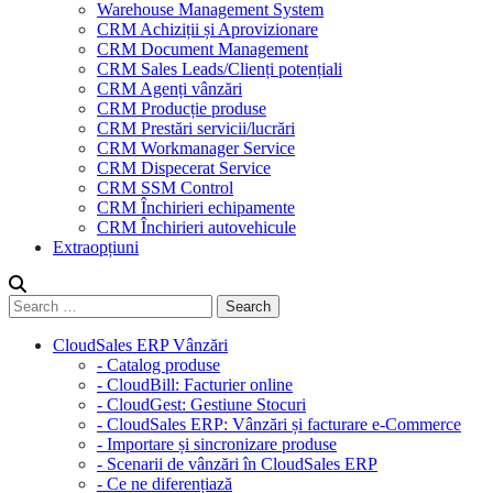
Warehouse Management System
CRM Achiziții și Aprovizionare
CRM Document Management
CRM Sales Leads/Clienți potențiali
CRM Agenți vânzări
CRM Producție produse
CRM Prestări servicii/lucrări
CRM Workmanager Service
CRM Dispecerat Service
CRM SSM Control
CRM Închirieri echipamente
CRM Închirieri autovehicule
Extraopțiuni
CloudSales ERP Vânzări
- Catalog produse
- CloudBill: Facturier online
- CloudGest: Gestiune Stocuri
- CloudSales ERP: Vânzări și facturare e-Commerce
- Importare și sincronizare produse
- Scenarii de vânzări în CloudSales ERP
- Ce ne diferențiază