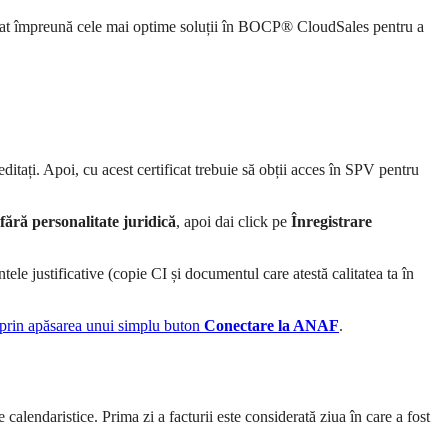
m căutat împreună cele mai optime soluții în BOCP® CloudSales pentru a
editați. Apoi, cu acest certificat trebuie să obții acces în SPV pentru
i fără personalitate juridică
, apoi dai click pe
Înregistrare
ele justificative (copie CI și documentul care atestă calitatea ta în
rin apăsarea unui simplu buton
Conectare la ANAF
.
calendaristice. Prima zi a facturii este considerată ziua în care a fost