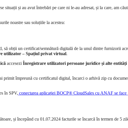
rse situații și au avut întrebări pe care ni le-au adresat, și la care, a
rile noastre sau soluțiile la acestea:
 să obții un certificat/semnătură digitală de la unul dintre furnizorii acr
e utilizator – Spațiul privat virtual
.
dică
accesezi
Înregistrare utilizatori persoane juridice și alte entităț
primit împreună cu certificatul digital, încarci o arhivă zip cu document
ces în SPV,
conectarea aplicației BOCP® CloudSales cu ANAF se face p
toare, și începând cu 01.07.2024 facturile se încarcă în termen de 5 zile 