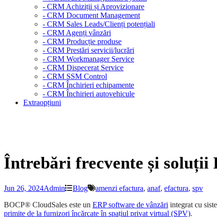
- CRM Achiziții și Aprovizionare
- CRM Document Management
- CRM Sales Leads/Clienți potențiali
- CRM Agenți vânzări
- CRM Producție produse
- CRM Prestări servicii/lucrări
- CRM Workmanager Service
- CRM Dispecerat Service
- CRM SSM Control
- CRM Închirieri echipamente
- CRM Închirieri autovehicule
Extraopțiuni
Întrebări frecvente și soluți
Jun 26, 2024
Admin
Blog
amenzi efactura
,
anaf
,
efactura
,
spv
BOCP® CloudSales este un
ERP software de vânzări
integrat cu sis
primite de la furnizori încărcate în spațiul privat virtual (SPV)
.