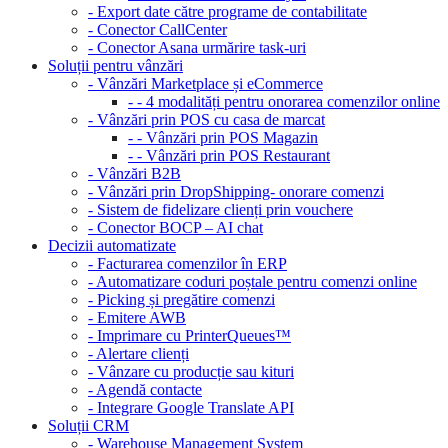
- Export date către programe de contabilitate
- Conector CallCenter
- Conector Asana urmărire task-uri
Soluții pentru vânzări
- Vânzări Marketplace și eCommerce
- - 4 modalități pentru onorarea comenzilor online
- Vânzări prin POS cu casa de marcat
- - Vânzări prin POS Magazin
- - Vânzări prin POS Restaurant
- Vânzări B2B
- Vânzări prin DropShipping- onorare comenzi
- Sistem de fidelizare clienți prin vouchere
- Conector BOCP – AI chat
Decizii automatizate
- Facturarea comenzilor în ERP
- Automatizare coduri poștale pentru comenzi online
- Picking și pregătire comenzi
- Emitere AWB
- Imprimare cu PrinterQueues™
- Alertare clienți
- Vânzare cu producție sau kituri
- Agendă contacte
- Integrare Google Translate API
Soluții CRM
- Warehouse Management System