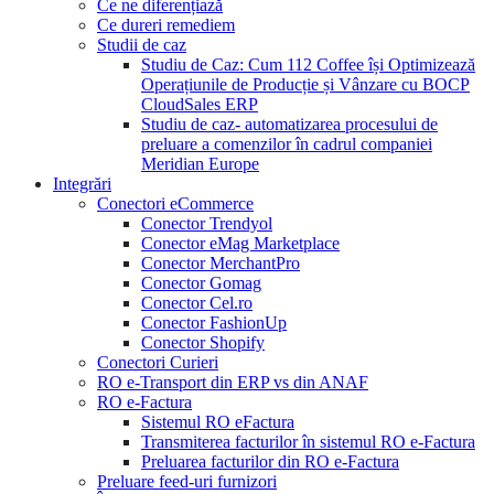
Ce ne diferențiază
Ce dureri remediem
Studii de caz
Studiu de Caz: Cum 112 Coffee își Optimizează
Operațiunile de Producție și Vânzare cu BOCP
CloudSales ERP
Studiu de caz- automatizarea procesului de
preluare a comenzilor în cadrul companiei
Meridian Europe
Integrări
Conectori eCommerce
Conector Trendyol
Conector eMag Marketplace
Conector MerchantPro
Conector Gomag
Conector Cel.ro
Conector FashionUp
Conector Shopify
Conectori Curieri
RO e-Transport din ERP vs din ANAF
RO e-Factura
Sistemul RO eFactura
Transmiterea facturilor în sistemul RO e-Factura
Preluarea facturilor din RO e-Factura
Preluare feed-uri furnizori