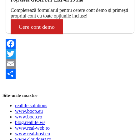
Completează formularul pentru cerere cont demo și primești
propriul cont cu toate opțiunile incluse!
Cere cont demo
Facebook
Twitter
Email
Share
Site-urile noastre
reallife.solutions
www.bocp.eu
www.bocp.ro
blog.reallife.ws
www.real-web.ro
www.real-host.eu
www.cloudgest.ro