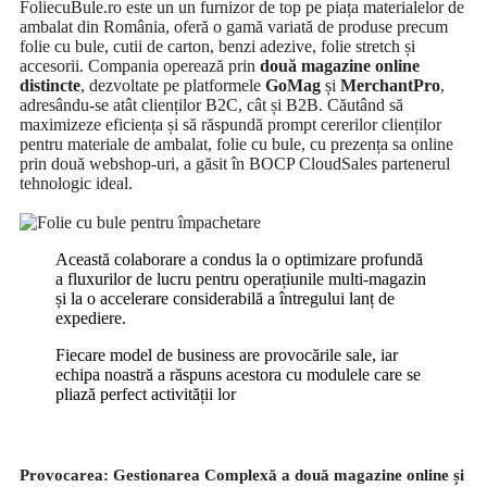
FoliecuBule.ro este un un furnizor de top pe piața materialelor de
ambalat din România, oferă o gamă variată de produse precum
folie cu bule, cutii de carton, benzi adezive, folie stretch și
accesorii. Compania operează prin
două magazine online
distincte
, dezvoltate pe platformele
GoMag
și
MerchantPro
,
adresându-se atât clienților B2C, cât și B2B. Căutând să
maximizeze eficiența și să răspundă prompt cererilor clienților
pentru materiale de ambalat, folie cu bule, cu prezența sa online
prin două webshop-uri, a găsit în BOCP CloudSales partenerul
tehnologic ideal.
Această colaborare a condus la o optimizare profundă
a fluxurilor de lucru pentru operațiunile multi-magazin
și la o accelerare considerabilă a întregului lanț de
expediere.
Fiecare model de business are provocările sale, iar
echipa noastră a răspuns acestora cu modulele care se
pliază perfect activității lor
Provocarea: Gestionarea Complexă a două magazine online și