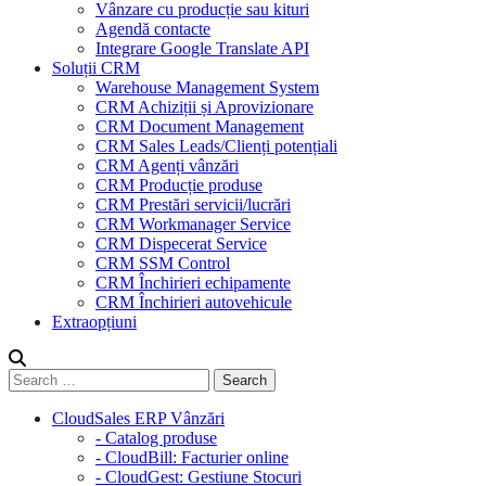
Vânzare cu producție sau kituri
Agendă contacte
Integrare Google Translate API
Soluții CRM
Warehouse Management System
CRM Achiziții și Aprovizionare
CRM Document Management
CRM Sales Leads/Clienți potențiali
CRM Agenți vânzări
CRM Producție produse
CRM Prestări servicii/lucrări
CRM Workmanager Service
CRM Dispecerat Service
CRM SSM Control
CRM Închirieri echipamente
CRM Închirieri autovehicule
Extraopțiuni
CloudSales ERP Vânzări
- Catalog produse
- CloudBill: Facturier online
- CloudGest: Gestiune Stocuri