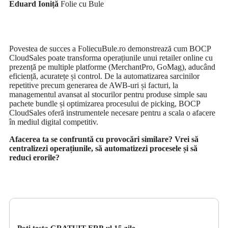
Eduard Ioniță
Folie cu Bule
Povestea de succes a FoliecuBule.ro demonstrează cum BOCP
CloudSales poate transforma operațiunile unui retailer online cu
prezență pe multiple platforme (MerchantPro, GoMag), aducând
eficiență, acuratețe și control. De la automatizarea sarcinilor
repetitive precum generarea de AWB-uri și facturi, la
managementul avansat al stocurilor pentru produse simple sau
pachete bundle și optimizarea procesului de picking, BOCP
CloudSales oferă instrumentele necesare pentru a scala o afacere
în mediul digital competitiv.
Afacerea ta se confruntă cu provocări similare? Vrei să
centralizezi operațiunile, să automatizezi procesele și să
reduci erorile?
Poți testa GRATUIT ERP-ul 15 zile