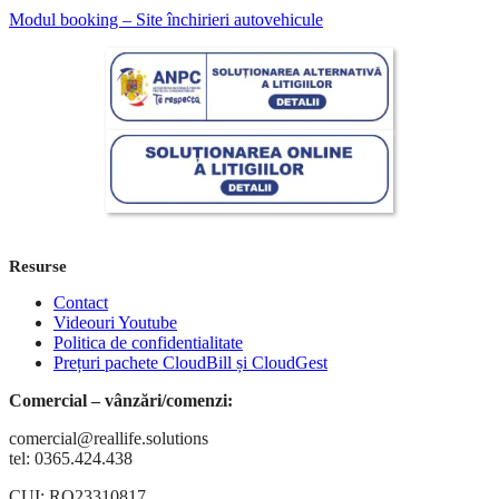
Modul booking – Site închirieri autovehicule
Resurse
Contact
Videouri Youtube
Politica de confidentialitate
Prețuri pachete CloudBill și CloudGest
Comercial – vânzări/comenzi:
comercial@reallife.solutions
tel: 0365.424.438
CUI: RO23310817