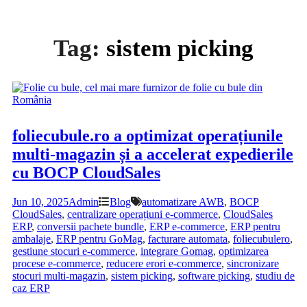
Tag:
sistem picking
foliecubule.ro a optimizat operațiunile
multi-magazin și a accelerat expedierile
cu BOCP CloudSales
Jun 10, 2025
Admin
Blog
automatizare AWB
,
BOCP
CloudSales
,
centralizare operațiuni e-commerce
,
CloudSales
ERP
,
conversii pachete bundle
,
ERP e-commerce
,
ERP pentru
ambalaje
,
ERP pentru GoMag
,
facturare automata
,
foliecubulero
,
gestiune stocuri e-commerce
,
integrare Gomag
,
optimizarea
procese e-commerce
,
reducere erori e-commerce
,
sincronizare
stocuri multi-magazin
,
sistem picking
,
software picking
,
studiu de
caz ERP