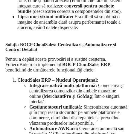
folie, cutie și bandă adezivă) erau dificile fără un sistem
integrat care să realizeze
conversii pentru pachete
bundle
(descărcarea corectă a componentelor din stoc).
Lipsa unei viziuni unificate:
Era dificil să se obțină o
imagine de ansamblu clară asupra performanței totale a
afacerii, având datele dispersate.
Soluția BOCP CloudSales: Centralizare, Automatizare și
Control Detaliat
Pentru a depăși aceste provocări și a susține creșterea,
FoliecuBule.ro a implementat
BOCP CloudSales ERP
,
beneficiind de următoarele funcționalități cheie:
CloudSales ERP – Nucleul Operațional:
Integrare nativă multi-platformă:
Conectarea și
centralizarea comenzilor din ambele magazine
online (
MerchantPro
și
GoMag
) într-o singură
interfață.
Gestiune stocuri unificată:
Sincronizarea automată
și în timp real a stocurilor pe ambele platforme e-
commerce, eliminând discrepanțele și prevenind
vânzarea produselor indisponibile.
Automatizare AWB-uri:
Generarea automată sau
în masă a AWB-urilor direct din platformă, cu