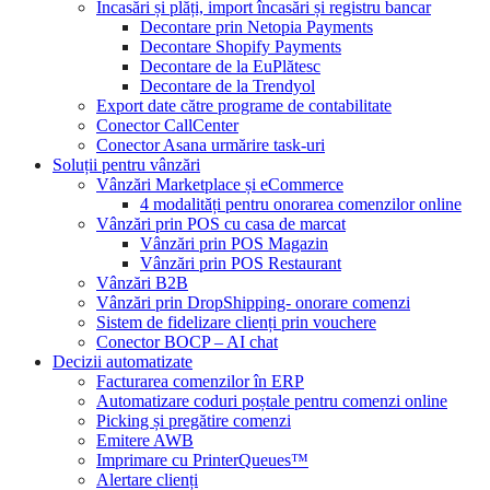
Încasări și plăți, import încasări și registru bancar
Decontare prin Netopia Payments
Decontare Shopify Payments
Decontare de la EuPlătesc
Decontare de la Trendyol
Export date către programe de contabilitate
Conector CallCenter
Conector Asana urmărire task-uri
Soluții pentru vânzări
Vânzări Marketplace și eCommerce
4 modalități pentru onorarea comenzilor online
Vânzări prin POS cu casa de marcat
Vânzări prin POS Magazin
Vânzări prin POS Restaurant
Vânzări B2B
Vânzări prin DropShipping- onorare comenzi
Sistem de fidelizare clienți prin vouchere
Conector BOCP – AI chat
Decizii automatizate
Facturarea comenzilor în ERP
Automatizare coduri poștale pentru comenzi online
Picking și pregătire comenzi
Emitere AWB
Imprimare cu PrinterQueues™
Alertare clienți