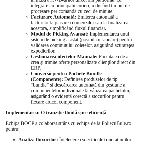
integrare cu principalii curieri, reducând timpul de
procesare per comandă cu zeci de minute.
Facturare Automată:
Emiterea automată a
facturilor la plasarea comenzilor sau la finalizarea
acestora, simplificând fluxul financiar.
Modul de Picking Avansat:
Implementarea unui
sistem de picking asistat (posibil cu scanare) pentru
validarea conținutului coletelor, asigurând acuratețea
expedierilor.
Gestionarea ofertelor Manuale:
Facilitatea de a
crea și trimite oferte personalizate clienților direct din
ERP.
Conversii pentru Pachete Bundle
(Componente):
Definirea produselor de tip
“bundle” și descărcarea automată din gestiune a
componentelor individuale la vânzarea pachetului,
asigurând o evidență corectă a stocurilor pentru
fiecare articol component.
Implementarea: O tranziție fluidă spre eficiență
Echipa BOCP a colaborat strâns cu echipa de la FoliecuBule.ro
pentru:
Analiza fluxurilor:
Înțelegerea specificului operațiunilor