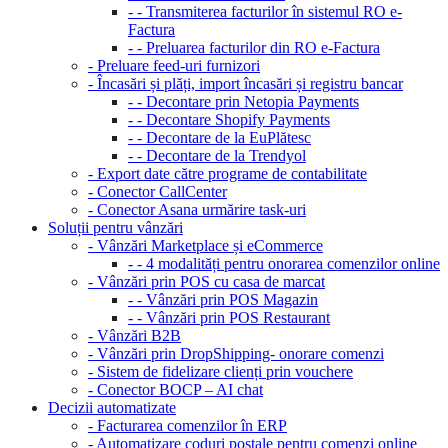
- - Transmiterea facturilor în sistemul RO e-
Factura
- - Preluarea facturilor din RO e-Factura
- Preluare feed-uri furnizori
- Încasări și plăți, import încasări și registru bancar
- - Decontare prin Netopia Payments
- - Decontare Shopify Payments
- - Decontare de la EuPlătesc
- - Decontare de la Trendyol
- Export date către programe de contabilitate
- Conector CallCenter
- Conector Asana urmărire task-uri
Soluții pentru vânzări
- Vânzări Marketplace și eCommerce
- - 4 modalități pentru onorarea comenzilor online
- Vânzări prin POS cu casa de marcat
- - Vânzări prin POS Magazin
- - Vânzări prin POS Restaurant
- Vânzări B2B
- Vânzări prin DropShipping- onorare comenzi
- Sistem de fidelizare clienți prin vouchere
- Conector BOCP – AI chat
Decizii automatizate
- Facturarea comenzilor în ERP
- Automatizare coduri poștale pentru comenzi online