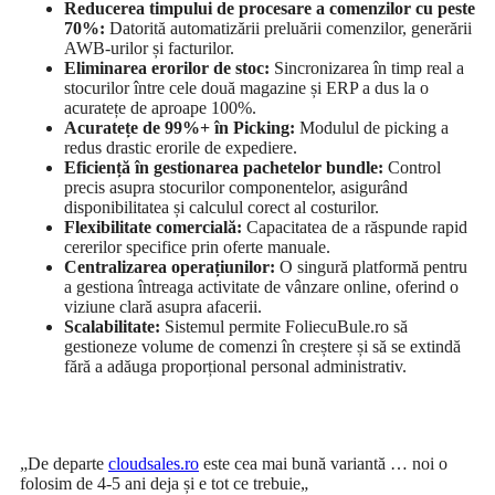
Reducerea timpului de procesare a comenzilor cu peste
70%:
Datorită automatizării preluării comenzilor, generării
AWB-urilor și facturilor.
Eliminarea erorilor de stoc:
Sincronizarea în timp real a
stocurilor între cele două magazine și ERP a dus la o
acuratețe de aproape 100%.
Acuratețe de 99%+ în Picking:
Modulul de picking a
redus drastic erorile de expediere.
Eficiență în gestionarea pachetelor bundle:
Control
precis asupra stocurilor componentelor, asigurând
disponibilitatea și calculul corect al costurilor.
Flexibilitate comercială:
Capacitatea de a răspunde rapid
cererilor specifice prin oferte manuale.
Centralizarea operațiunilor:
O singură platformă pentru
a gestiona întreaga activitate de vânzare online, oferind o
viziune clară asupra afacerii.
Scalabilitate:
Sistemul permite FoliecuBule.ro să
gestioneze volume de comenzi în creștere și să se extindă
fără a adăuga proporțional personal administrativ.
„De departe
cloudsales.ro
este cea mai bună variantă … noi o
folosim de 4-5 ani deja și e tot ce trebuie„