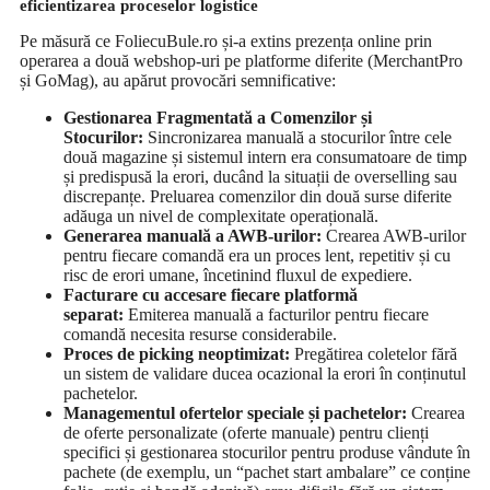
eficientizarea proceselor logistice
Pe măsură ce FoliecuBule.ro și-a extins prezența online prin
operarea a două webshop-uri pe platforme diferite (MerchantPro
și GoMag), au apărut provocări semnificative:
Gestionarea Fragmentată a Comenzilor și
Stocurilor:
Sincronizarea manuală a stocurilor între cele
două magazine și sistemul intern era consumatoare de timp
și predispusă la erori, ducând la situații de overselling sau
discrepanțe. Preluarea comenzilor din două surse diferite
adăuga un nivel de complexitate operațională.
Generarea manuală a AWB-urilor:
Crearea AWB-urilor
pentru fiecare comandă era un proces lent, repetitiv și cu
risc de erori umane, încetinind fluxul de expediere.
Facturare cu accesare fiecare platformă
separat:
Emiterea manuală a facturilor pentru fiecare
comandă necesita resurse considerabile.
Proces de picking neoptimizat:
Pregătirea coletelor fără
un sistem de validare ducea ocazional la erori în conținutul
pachetelor.
Managementul ofertelor speciale și pachetelor:
Crearea
de oferte personalizate (oferte manuale) pentru clienți
specifici și gestionarea stocurilor pentru produse vândute în
pachete (de exemplu, un “pachet start ambalare” ce conține