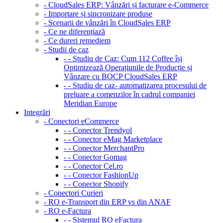
- CloudSales ERP: Vânzări și facturare e-Commerce
- Importare și sincronizare produse
- Scenarii de vânzări în CloudSales ERP
- Ce ne diferențiază
- Ce dureri remediem
- Studii de caz
- - Studiu de Caz: Cum 112 Coffee își
Optimizează Operațiunile de Producție și
Vânzare cu BOCP CloudSales ERP
- - Studiu de caz- automatizarea procesului de
preluare a comenzilor în cadrul companiei
Meridian Europe
Integrări
- Conectori eCommerce
- - Conector Trendyol
- - Conector eMag Marketplace
- - Conector MerchantPro
- - Conector Gomag
- - Conector Cel.ro
- - Conector FashionUp
- - Conector Shopify
- Conectori Curieri
- RO e-Transport din ERP vs din ANAF
- RO e-Factura
- - Sistemul RO eFactura