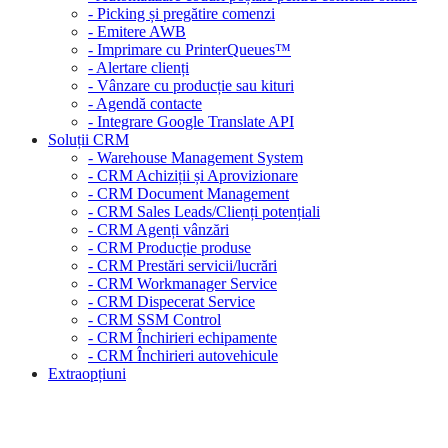
- Picking și pregătire comenzi
- Emitere AWB
- Imprimare cu PrinterQueues™
- Alertare clienți
- Vânzare cu producție sau kituri
- Agendă contacte
- Integrare Google Translate API
Soluții CRM
- Warehouse Management System
- CRM Achiziții și Aprovizionare
- CRM Document Management
- CRM Sales Leads/Clienți potențiali
- CRM Agenți vânzări
- CRM Producție produse
- CRM Prestări servicii/lucrări
- CRM Workmanager Service
- CRM Dispecerat Service
- CRM SSM Control
- CRM Închirieri echipamente
- CRM Închirieri autovehicule
Extraopțiuni