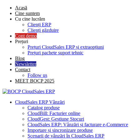
Skip
Acasă
to
Cine suntem
content
Cu cine lucrăm
Clienți ERP
Clienți găzduire
Cont demo
Prețuri
Prețuri CloudSales ERP și extraopțiuni
Prețuri pachete suport tehnic
Blog
Newsletter
Contact
Follow us
MEET BOCP 2025
CloudSales ERP Vânzări
Catalog produse
CloudBill: Facturier online
CloudGest: Gestiune Stocuri
CloudSales ERP: Vânzări și facturare e-Commerce
Importare și sincronizare produse
Scenarii de vânzări în CloudSales ERP