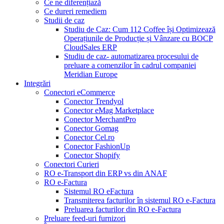
Ce ne diferențiază
Ce dureri remediem
Studii de caz
Studiu de Caz: Cum 112 Coffee își Optimizează
Operațiunile de Producție și Vânzare cu BOCP
CloudSales ERP
Studiu de caz- automatizarea procesului de
preluare a comenzilor în cadrul companiei
Meridian Europe
Integrări
Conectori eCommerce
Conector Trendyol
Conector eMag Marketplace
Conector MerchantPro
Conector Gomag
Conector Cel.ro
Conector FashionUp
Conector Shopify
Conectori Curieri
RO e-Transport din ERP vs din ANAF
RO e-Factura
Sistemul RO eFactura
Transmiterea facturilor în sistemul RO e-Factura
Preluarea facturilor din RO e-Factura
Preluare feed-uri furnizori