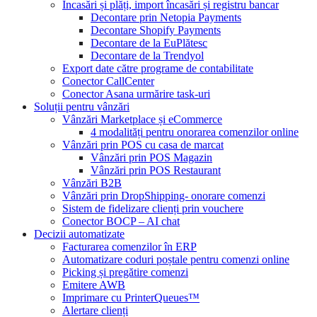
Încasări și plăți, import încasări și registru bancar
Decontare prin Netopia Payments
Decontare Shopify Payments
Decontare de la EuPlătesc
Decontare de la Trendyol
Export date către programe de contabilitate
Conector CallCenter
Conector Asana urmărire task-uri
Soluții pentru vânzări
Vânzări Marketplace și eCommerce
4 modalități pentru onorarea comenzilor online
Vânzări prin POS cu casa de marcat
Vânzări prin POS Magazin
Vânzări prin POS Restaurant
Vânzări B2B
Vânzări prin DropShipping- onorare comenzi
Sistem de fidelizare clienți prin vouchere
Conector BOCP – AI chat
Decizii automatizate
Facturarea comenzilor în ERP
Automatizare coduri poștale pentru comenzi online
Picking și pregătire comenzi
Emitere AWB
Imprimare cu PrinterQueues™
Alertare clienți