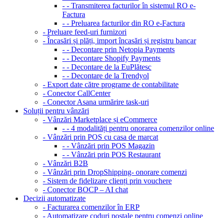
- - Transmiterea facturilor în sistemul RO e-
Factura
- - Preluarea facturilor din RO e-Factura
- Preluare feed-uri furnizori
- Încasări și plăți, import încasări și registru bancar
- - Decontare prin Netopia Payments
- - Decontare Shopify Payments
- - Decontare de la EuPlătesc
- - Decontare de la Trendyol
- Export date către programe de contabilitate
- Conector CallCenter
- Conector Asana urmărire task-uri
Soluții pentru vânzări
- Vânzări Marketplace și eCommerce
- - 4 modalități pentru onorarea comenzilor online
- Vânzări prin POS cu casa de marcat
- - Vânzări prin POS Magazin
- - Vânzări prin POS Restaurant
- Vânzări B2B
- Vânzări prin DropShipping- onorare comenzi
- Sistem de fidelizare clienți prin vouchere
- Conector BOCP – AI chat
Decizii automatizate
- Facturarea comenzilor în ERP
- Automatizare coduri poștale pentru comenzi online