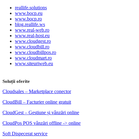
reallife.solutions
www.bocp.eu
www.bocp.ro
blog.reallife.ws
www.real-web.ro
www.real-host.eu
www.cloudgest.ro
www.cloudbill.ro
www.cloudbillpos.ro
www.cloudmart.ro
www.siteuriweb.eu
Soluții oferite
Cloudsales – Marketplace conector
CloudBill – Facturier online gratuit
CloudGest – Gestiune și vânzări online
CloudPos POS vânzări offline -> online
Soft Dispecerat service