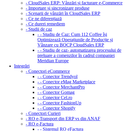
- CloudSales ERP: Vânzări și facturare e-Commerce
- Importare și sincronizare produse
- Scenarii de vânzări în CloudSales ERP
- Ce ne diferențiază
- Ce dureri remediem
- Studii de caz
- - Studiu de Caz: Cum 112 Coffee își
Optimizează Operațiunile de Producție și
Vânzare cu BOCP CloudSales ERP
- - Studiu de caz- automatizarea procesului de
preluare a comenzilor în cadrul companiei
Meridian Europe
Integrări
- Conectori eCommerce
- - Conector Trendyol
- - Conector eMag Marketplace
- - Conector MerchantPro
- - Conector Gomag
- - Conector Cel.ro
- - Conector FashionUp
- - Conector Shopify
- Conectori Curieri
- RO e-Transport din ERP vs din ANAF
- RO e-Factura
- - Sistemul RO eFactura