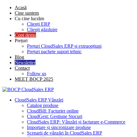
Skip
Acasă
to
Cine suntem
content
Cu cine lucrăm
Clienți ERP
Clienți găzduire
Cont demo
Prețuri
Prețuri CloudSales ERP și extraopțiuni
Prețuri pachete suport tehnic
Blog
Newsletter
Contact
Follow us
MEET BOCP 2025
CloudSales ERP Vânzări
Catalog produse
CloudBill: Facturier online
CloudGest: Gestiune Stocuri
CloudSales ERP: Vânzări și facturare e-Commerce
Importare și sincronizare produse
Scenarii de vânzări în CloudSales ERP