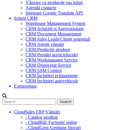
Vânzare cu producție sau kituri
Agendă contacte
Integrare Google Translate API
Soluții CRM
Warehouse Management System
CRM Achiziții și Aprovizionare
CRM Document Management
CRM Sales Leads/Clienți potențiali
CRM Agenți vânzări
CRM Producție produse
CRM Prestări servicii/lucrări
CRM Workmanager Service
CRM Dispecerat Service
CRM SSM Control
CRM Închirieri echipamente
CRM Închirieri autovehicule
Extraopțiuni
CloudSales ERP Vânzări
- Catalog produse
- CloudBill: Facturier online
- CloudGest: Gestiune Stocuri