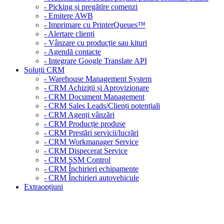
- Picking și pregătire comenzi
- Emitere AWB
- Imprimare cu PrinterQueues™
- Alertare clienți
- Vânzare cu producție sau kituri
- Agendă contacte
- Integrare Google Translate API
Soluții CRM
- Warehouse Management System
- CRM Achiziții și Aprovizionare
- CRM Document Management
- CRM Sales Leads/Clienți potențiali
- CRM Agenți vânzări
- CRM Producție produse
- CRM Prestări servicii/lucrări
- CRM Workmanager Service
- CRM Dispecerat Service
- CRM SSM Control
- CRM Închirieri echipamente
- CRM Închirieri autovehicule
Extraopțiuni