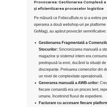
Provocarea: Gestionarea Complexă a
și eficientizarea proceselor logistice
Pe măsură ce FoliecuBule.ro și-a extins pr
operarea a două webshop-uri pe platforme d
GoMag), au apărut provocări semnificative:
Gestionarea Fragmentată a Comenzilo
Stocurilor:
Sincronizarea manuală a stoc
magazine și sistemul intern era consuma
predispusă la erori, ducând la situații de
discrepanțe. Preluarea comenzilor din d
un nivel de complexitate operațională.
Generarea manuală a AWB-urilor:
Crea
fiecare comandă era un proces lent, repeti
umane, încetinind fluxul de expediere.
Facturare cu accesare fiecare platfor