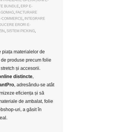
NTRALIZARE OPERAȚIUNI E-
TE BUNDLE
,
ERP E-
 GOMAG
,
FACTURARE
 E-COMMERCE
,
INTEGRARE
DUCERE ERORI E-
ZIN
,
SISTEM PICKING
,
 piața materialelor de
 de produse precum folie
 stretch și accesorii.
line distincte
,
antPro
, adresându-se atât
mizeze eficiența și să
materiale de ambalat, folie
bshop-uri, a găsit în
eal.