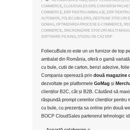
AUTOMATIZARE AWB
,
BOCP CLOUDSALES
,
CE
COMMERCE
,
CLOUDSALES ERP
,
CONVERSII PACHE
COMMERCE
,
ERP PENTRU AMBALAJE
,
ERP PENTRU
AUTOMATA
,
FOLIECUBULERO
,
GESTIUNE STOCURI
GOMAG
,
OPTIMIZAREA PROCESE E-COMMERCE
,
RE
COMMERCE
,
SINCRONIZARE STOCURI MULTI-MAGA
SOFTWARE PICKING
,
STUDIU DE CAZ ERP
FoliecuBule.ro este un un furnizor de top pe
ambalat din România, oferă o gamă variată
cu bule, cutii de carton, benzi adezive, folie
Compania operează prin
două magazine on
dezvoltate pe platformele
GoMag
și
Merch
clienților B2C, cât și B2B. Căutând să maxi
răspundă prompt cererilor clienților pentru 
cu bule, cu prezența sa online prin două we
BOCP CloudSales partenerul tehnologic id
Această colaborare a