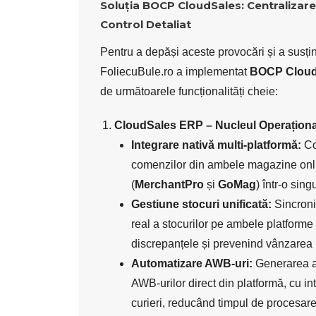
Soluția BOCP CloudSales: Centralizare
Control Detaliat
Pentru a depăși aceste provocări și a susți
FoliecuBule.ro a implementat
BOCP Cloud
de următoarele funcționalități cheie:
CloudSales ERP – Nucleul Operaționa
Integrare nativă multi-platformă:
Co
comenzilor din ambele magazine onl
(
MerchantPro
și
GoMag
) într-o sing
Gestiune stocuri unificată:
Sincroni
real a stocurilor pe ambele platform
discrepanțele și prevenind vânzarea 
Automatizare AWB-uri:
Generarea a
AWB-urilor direct din platformă, cu int
curieri, reducând timpul de procesar