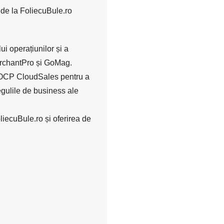
de la FoliecuBule.ro
ui operațiunilor și a
MerchantPro și GoMag.
CP CloudSales pentru a
regulile de business ale
liecuBule.ro și oferirea de