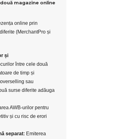
 două magazine online
ezența online prin
iferite (MerchantPro și
r și
urilor între cele două
toare de timp și
 overselling sau
ouă surse diferite adăuga
rea AWB-urilor pentru
tiv și cu risc de erori
mă separat:
Emiterea