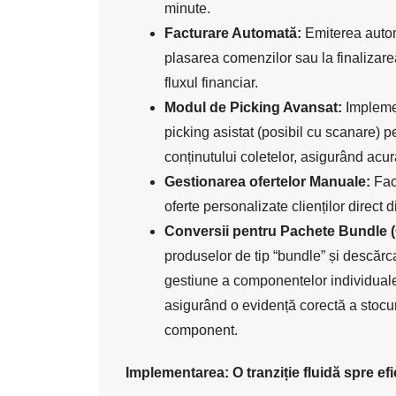
minute.
Facturare Automată:
Emiterea automa
plasarea comenzilor sau la finalizare
fluxul financiar.
Modul de Picking Avansat:
Impleme
picking asistat (posibil cu scanare) p
conținutului coletelor, asigurând acur
Gestionarea ofertelor Manuale:
Faci
oferte personalizate clienților direct 
Conversii pentru Pachete Bundle
produselor de tip “bundle” și descăr
gestiune a componentelor individuale
asigurând o evidență corectă a stocuri
component.
Implementarea: O tranziție fluidă spre efi