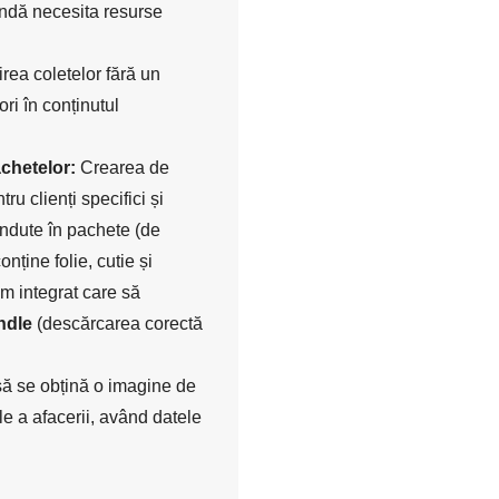
andă necesita resurse
rea coletelor fără un
ri în conținutul
chetelor:
Crearea de
ru clienți specifici și
ândute în pachete (de
nține folie, cutie și
em integrat care să
ndle
(descărcarea corectă
 să se obțină o imagine de
e a afacerii, având datele