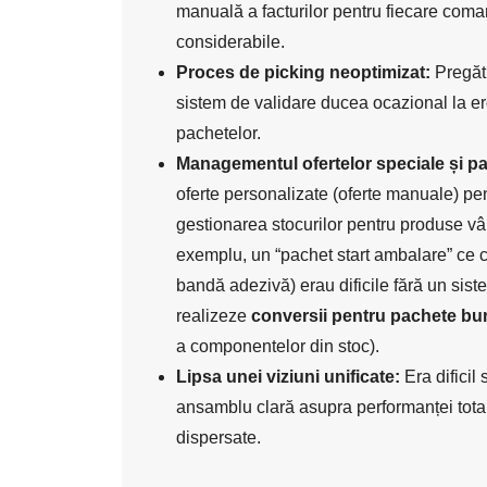
manuală a facturilor pentru fiecare com
considerabile.
Proces de picking neoptimizat:
Pregăti
sistem de validare ducea ocazional la ero
pachetelor.
Managementul ofertelor speciale și pa
oferte personalizate (oferte manuale) pent
gestionarea stocurilor pentru produse v
exemplu, un “pachet start ambalare” ce co
bandă adezivă) erau dificile fără un sist
realizeze
conversii pentru pachete bu
a componentelor din stoc).
Lipsa unei viziuni unificate:
Era dificil
ansamblu clară asupra performanței total
dispersate.