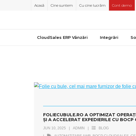
Skip
Acasă
Cine suntem
Cu cine lucrăm
Cont demo
to
content
CloudSales ERP Vânzări
Integrări
So
TA
FOLIECUBULE.RO A OPTIMIZAT OPERAȚ
ȘI A ACCELERAT EXPEDIERILE CU BOC
JUN 10, 2025
ADMIN
BLOG