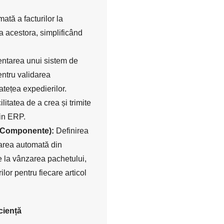
tă a facturilor la
a acestora, simplificând
ntarea unui sistem de
entru validarea
atețea expedierilor.
litatea de a crea și trimite
din ERP.
 (Componente):
Definirea
carea automată din
 la vânzarea pachetului,
lor pentru fiecare articol
ciență