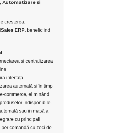
, Automatizare și
ne creșterea,
Sales ERP
, beneficiind
l:
nectarea și centralizarea
ine
ură interfață.
zarea automată și în timp
e e-commerce, eliminând
produselor indisponibile.
utomată sau în masă a
egrare cu principalii
e per comandă cu zeci de