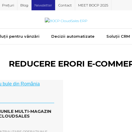
Prețuri
Blog
Newsletter
Contact
MEET BOCP 2025
luții pentru vânzări
Decizii automatizate
Soluții CRM
G:
REDUCERE ERORI E-COMME
IUNILE MULTI-MAGAZIN
P CLOUDSALES