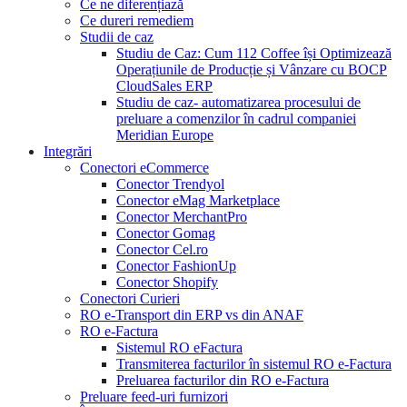
Ce ne diferențiază
Ce dureri remediem
Studii de caz
Studiu de Caz: Cum 112 Coffee își Optimizează
Operațiunile de Producție și Vânzare cu BOCP
CloudSales ERP
Studiu de caz- automatizarea procesului de
preluare a comenzilor în cadrul companiei
Meridian Europe
Integrări
Conectori eCommerce
Conector Trendyol
Conector eMag Marketplace
Conector MerchantPro
Conector Gomag
Conector Cel.ro
Conector FashionUp
Conector Shopify
Conectori Curieri
RO e-Transport din ERP vs din ANAF
RO e-Factura
Sistemul RO eFactura
Transmiterea facturilor în sistemul RO e-Factura
Preluarea facturilor din RO e-Factura
Preluare feed-uri furnizori