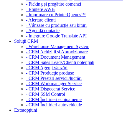
- Picking și pregătire comenzi
- Emitere AWB
- Imprimare cu PrinterQueues™
- Alertare clienți
- Vânzare cu producție sau kituri
- Agendă contacte
- Integrare Google Translate API
Soluții CRM
- Warehouse Management System
- CRM Achiziții și Aprovizionare
- CRM Document Management
- CRM Sales Leads/Clienți potențiali
- CRM Agenți vânzări
- CRM Producție produse
- CRM Prestări servicii/lucrări
- CRM Workmanager Service
- CRM Dispecerat Service
- CRM SSM Control
- CRM Închirieri echipamente
- CRM Închirieri autovehicule
Extraopțiuni