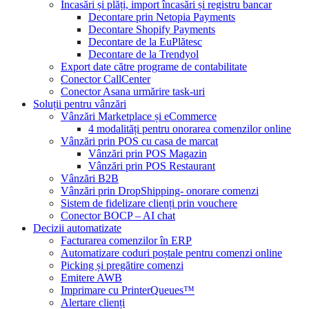
Încasări și plăți, import încasări și registru bancar
Decontare prin Netopia Payments
Decontare Shopify Payments
Decontare de la EuPlătesc
Decontare de la Trendyol
Export date către programe de contabilitate
Conector CallCenter
Conector Asana urmărire task-uri
Soluții pentru vânzări
Vânzări Marketplace și eCommerce
4 modalități pentru onorarea comenzilor online
Vânzări prin POS cu casa de marcat
Vânzări prin POS Magazin
Vânzări prin POS Restaurant
Vânzări B2B
Vânzări prin DropShipping- onorare comenzi
Sistem de fidelizare clienți prin vouchere
Conector BOCP – AI chat
Decizii automatizate
Facturarea comenzilor în ERP
Automatizare coduri poștale pentru comenzi online
Picking și pregătire comenzi
Emitere AWB
Imprimare cu PrinterQueues™
Alertare clienți