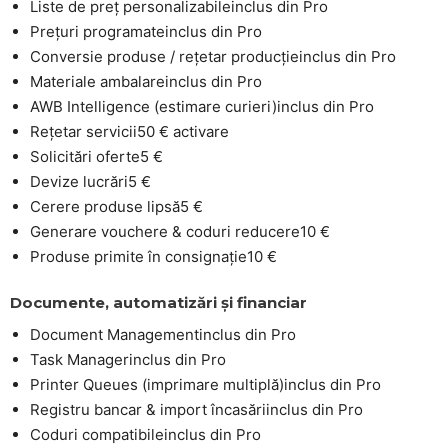
Liste de preț personalizabile
inclus din Pro
Prețuri programate
inclus din Pro
Conversie produse / rețetar producție
inclus din Pro
Materiale ambalare
inclus din Pro
AWB Intelligence (estimare curieri)
inclus din Pro
Rețetar servicii
50 € activare
Solicitări oferte
5 €
Devize lucrări
5 €
Cerere produse lipsă
5 €
Generare vouchere & coduri reducere
10 €
Produse primite în consignație
10 €
Documente, automatizări și financiar
Document Management
inclus din Pro
Task Manager
inclus din Pro
Printer Queues (imprimare multiplă)
inclus din Pro
Registru bancar & import încasări
inclus din Pro
Coduri compatibile
inclus din Pro