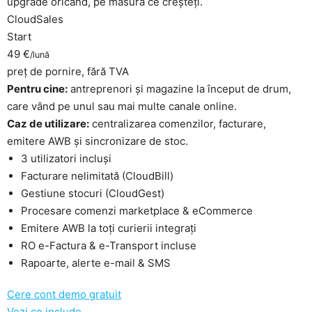
upgrade oricând, pe măsură ce creșteți.
CloudSales
Start
49 €
/lună
preț de pornire, fără TVA
Pentru cine:
antreprenori și magazine la început de drum,
care vând pe unul sau mai multe canale online.
Caz de utilizare:
centralizarea comenzilor, facturare,
emitere AWB și sincronizare de stoc.
3 utilizatori incluși
Facturare nelimitată (CloudBill)
Gestiune stocuri (CloudGest)
Procesare comenzi marketplace & eCommerce
Emitere AWB la toți curierii integrați
RO e-Factura & e-Transport incluse
Rapoarte, alerte e-mail & SMS
Cere cont demo gratuit
Vezi ce include