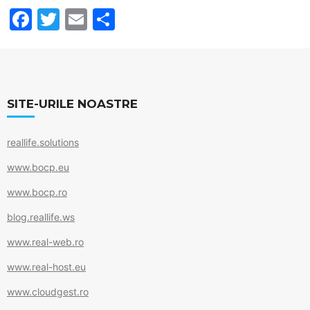
F
T
E
S
a
w
m
h
c
itt
ai
ar
e
er
l
e
b
SITE-URILE NOASTRE
o
reallife.solutions
o
k
www.bocp.eu
www.bocp.ro
blog.reallife.ws
www.real-web.ro
www.real-host.eu
www.cloudgest.ro