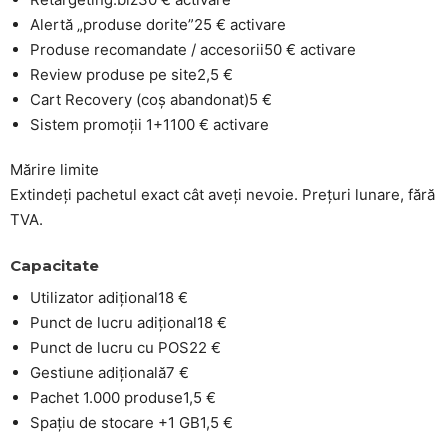
Alertă „produse dorite”
25 € activare
Produse recomandate / accesorii
50 € activare
Review produse pe site
2,5 €
Cart Recovery (coș abandonat)
5 €
Sistem promoții 1+1
100 € activare
Mărire limite
Extindeți pachetul exact cât aveți nevoie. Prețuri lunare, fără
TVA.
Capacitate
Utilizator adițional
18 €
Punct de lucru adițional
18 €
Punct de lucru cu POS
22 €
Gestiune adițională
7 €
Pachet 1.000 produse
1,5 €
Spațiu de stocare +1 GB
1,5 €