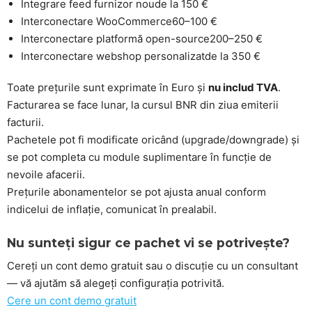
Integrare feed furnizor nou
de la 150 €
Interconectare WooCommerce
60–100 €
Interconectare platformă open-source
200–250 €
Interconectare webshop personalizat
de la 350 €
Toate prețurile sunt exprimate în Euro și
nu includ TVA
.
Facturarea se face lunar, la cursul BNR din ziua emiterii
facturii.
Pachetele pot fi modificate oricând (upgrade/downgrade) și
se pot completa cu module suplimentare în funcție de
nevoile afacerii.
Prețurile abonamentelor se pot ajusta anual conform
indicelui de inflație, comunicat în prealabil.
Nu sunteți sigur ce pachet vi se potrivește?
Cereți un cont demo gratuit sau o discuție cu un consultant
— vă ajutăm să alegeți configurația potrivită.
Cere un cont demo gratuit