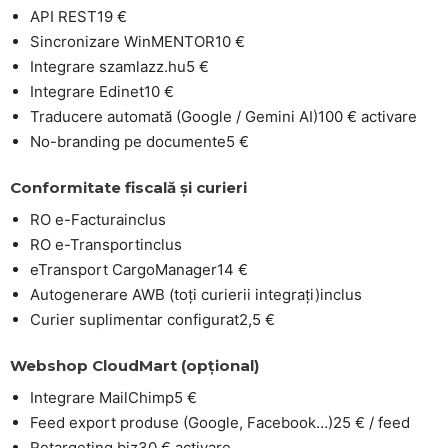
API REST
19 €
Sincronizare WinMENTOR
10 €
Integrare szamlazz.hu
5 €
Integrare Edinet
10 €
Traducere automată (Google / Gemini AI)
100 € activare
No-branding pe documente
5 €
Conformitate fiscală și curieri
RO e-Factura
inclus
RO e-Transport
inclus
eTransport CargoManager
14 €
Autogenerare AWB (toți curierii integrați)
inclus
Curier suplimentar configurat
2,5 €
Webshop CloudMart (opțional)
Integrare MailChimp
5 €
Feed export produse (Google, Facebook…)
25 € / feed
Retargeting.biz
30 € activare