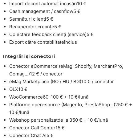
Import decont automat încasări
10 €
Cash management / cashflow
5 €
Semnături clienți
5 €
Recuperator creanțe
5 €
Colectare feedback clienți (service)
5 €
Export către contabilitate
inclus
Integrări și conectori
Conector eCommerce (eMag, Shopify, MerchantPro,
Gomag…)
12 € / conector
eMag Marketplace (RO / HU / BG)
10 € / conector
OLX
10 €
WooCommerce
60–100 € + 10 €/lună
Platforme open-source (Magento, PrestaShop…)
250 € +
10 €/lună
Webshop personalizat
de la 350 € + 10 €/lună
Conector Call Center
15 €
Conector Chat AI
5 €