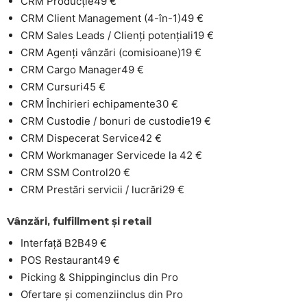
CRM Producție
49 €
CRM Client Management (4-în-1)
49 €
CRM Sales Leads / Clienți potențiali
19 €
CRM Agenți vânzări (comisioane)
19 €
CRM Cargo Manager
49 €
CRM Cursuri
45 €
CRM Închirieri echipamente
30 €
CRM Custodie / bonuri de custodie
19 €
CRM Dispecerat Service
42 €
CRM Workmanager Service
de la 42 €
CRM SSM Control
20 €
CRM Prestări servicii / lucrări
29 €
Vânzări, fulfillment și retail
Interfață B2B
49 €
POS Restaurant
49 €
Picking & Shipping
inclus din Pro
Ofertare și comenzi
inclus din Pro