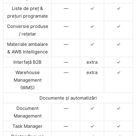
Liste de preț &
—
✓
✓
prețuri programate
Conversie produse
—
✓
✓
/ rețetar
Materiale ambalare
—
✓
✓
& AWB Intelligence
Interfață B2B
—
extra
✓
Warehouse
—
extra
✓
Management
(WMS)
Documente și automatizări
Document
—
✓
✓
Management
Task Manager
—
✓
✓