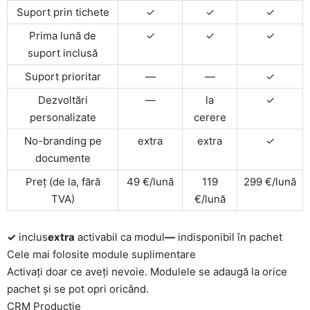
Suport prin tichete
✓
✓
✓
Prima lună de
✓
✓
✓
suport inclusă
Suport prioritar
—
—
✓
Dezvoltări
—
la
✓
personalizate
cerere
No-branding pe
extra
extra
✓
documente
Preț (de la, fără
49 €/lună
119
299 €/lună
TVA)
€/lună
✓
inclus
extra
activabil ca modul
—
indisponibil în pachet
Cele mai folosite module suplimentare
Activați doar ce aveți nevoie. Modulele se adaugă la orice
pachet și se pot opri oricând.
CRM Producție