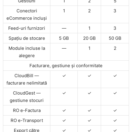
Gestiuni
1
2
5
Conectori
1
2
3
eCommerce incluși
Feed-uri furnizori
—
1
3
Spațiu de stocare
5 GB
20 GB
50 GB
Module incluse la
—
1
2
alegere
Facturare, gestiune și conformitate
CloudBill —
✓
✓
✓
facturare nelimitată
CloudGest —
✓
✓
✓
gestiune stocuri
RO e-Factura
✓
✓
✓
RO e-Transport
✓
✓
✓
Export către
✓
✓
✓