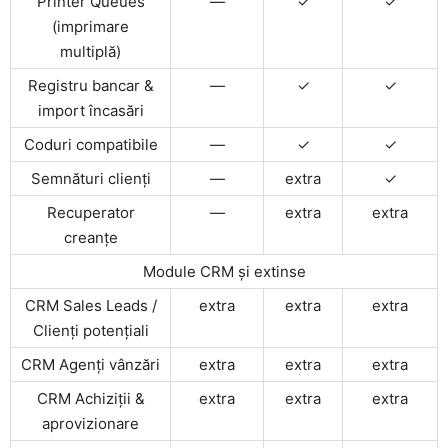
Printer Queues
—
✓
✓
(imprimare
multiplă)
Registru bancar &
—
✓
✓
import încasări
Coduri compatibile
—
✓
✓
Semnături clienți
—
extra
✓
Recuperator
—
extra
extra
creanțe
Module CRM și extinse
CRM Sales Leads /
extra
extra
extra
Clienți potențiali
CRM Agenți vânzări
extra
extra
extra
CRM Achiziții &
extra
extra
extra
aprovizionare