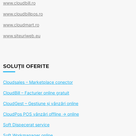
www.cloudbill.ro
www.cloudbillpos.ro
www.cloudmart.ro
www.siteuriweb.eu
SOLUȚII OFERITE
Cloudsales – Marketplace conector
CloudBill – Facturier online gratuit
CloudGest – Gestiune și vânzări online
CloudPos POS vânzări offline -> online
Soft Dispecerat service
Soft Workmanager online