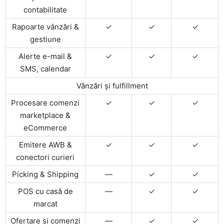
contabilitate
Rapoarte vânzări &
✓
✓
✓
gestiune
Alerte e-mail &
✓
✓
✓
SMS, calendar
Vânzări și fulfillment
Procesare comenzi
✓
✓
✓
marketplace &
eCommerce
Emitere AWB &
✓
✓
✓
conectori curieri
Picking & Shipping
—
✓
✓
POS cu casă de
—
✓
✓
marcat
Ofertare și comenzi
—
✓
✓