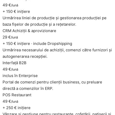
49 €
/lună
+ 150 € inițiere
Urmărirea liniei de producție și gestionarea producției pe
baza fișelor de producție și a rețetarelor.
CRM Achiziții & aprovizionare
29 €
/lună
+ 150 € inițiere · include Dropshipping
Urmărirea necesarului de achiziții, comenzi către furnizori și
autogenerarea recepției.
Interfață B2B
49 €
/lună
inclus în Enterprise
Portal de comenzi pentru clienții business, cu preluare
directă a comenzilor în ERP.
POS Restaurant
49 €
/lună
+ 250 € inițiere
Vânzare și gestiune pentru restaurante, cofetării, patiserii și