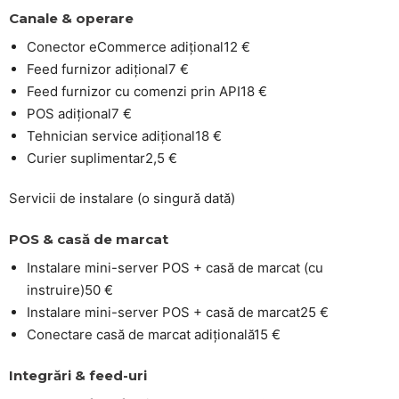
Canale & operare
Conector eCommerce adițional
12 €
Feed furnizor adițional
7 €
Feed furnizor cu comenzi prin API
18 €
POS adițional
7 €
Tehnician service adițional
18 €
Curier suplimentar
2,5 €
Servicii de instalare (o singură dată)
POS & casă de marcat
Instalare mini-server POS + casă de marcat (cu
instruire)
50 €
Instalare mini-server POS + casă de marcat
25 €
Conectare casă de marcat adițională
15 €
Integrări & feed-uri