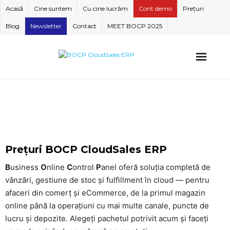
Skip
Acasă
Cine suntem
Cu cine lucrăm
Cont demo
Prețuri
to
Blog
Newsletter
Contact
MEET BOCP 2025
content
Prețuri BOCP CloudSales ERP
B
usiness
O
nline
C
ontrol
P
anel oferă soluția completă de
vânzări, gestiune de stoc și fulfillment în cloud — pentru
afaceri din comerț și eCommerce, de la primul magazin
online până la operațiuni cu mai multe canale, puncte de
lucru și depozite. Alegeți pachetul potrivit acum și faceți