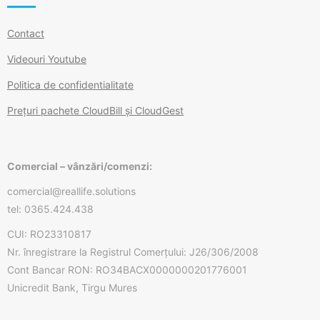
Contact
Videouri Youtube
Politica de confidentialitate
Prețuri pachete CloudBill și CloudGest
Comercial – vânzări/comenzi:
comercial@reallife.solutions
tel: 0365.424.438
CUI: RO23310817
Nr. înregistrare la Registrul Comerțului: J26/306/2008
Cont Bancar RON: RO34BACX0000000201776001
Unicredit Bank, Tirgu Mures