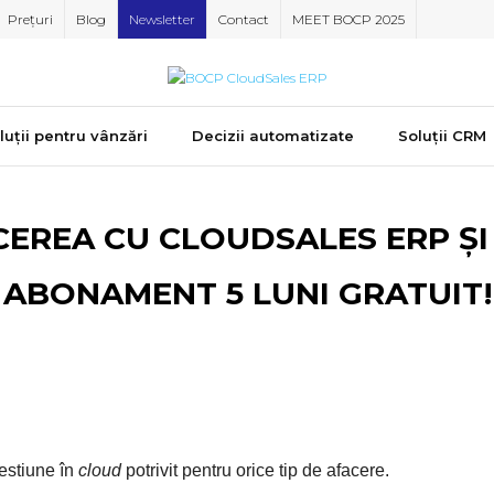
Prețuri
Blog
Newsletter
Contact
MEET BOCP 2025
luții pentru vânzări
Decizii automatizate
Soluții CRM
CEREA CU CLOUDSALES ERP ȘI
ABONAMENT 5 LUNI GRATUIT!
estiune în
cloud
potrivit pentru orice tip de afacere.