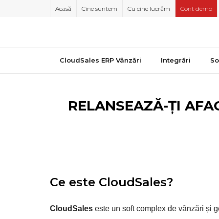
Skip
Acasă
Cine suntem
Cu cine lucrăm
Cont demo
to
content
CloudSales ERP Vânzări
Integrări
So
RELANSEAZĂ-ȚI AFA
Ce este CloudSales?
CloudSales
este un soft complex de vânzări și g