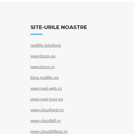
c
tt
ail
ar
e
er
e
b
SITE-URILE NOASTRE
o
o
reallife.solutions
k
www.bocp.eu
www.bocp.ro
blog.reallife.ws
www.real-web.ro
www.real-host.eu
www.cloudgest.ro
www.cloudbill.ro
www.cloudbillpos.ro