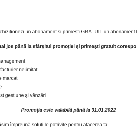
 achiziționezi un abonament și primești GRATUIT un abonament t
 jos până la sfârșitul promoției și primești gratuit coresp
 management
acturier nelimitat
 marcat
e
 gestiune și vânzări
Promoția este valabilă până la 31.01.2022
im împreună soluțiile potrivite pentru afacerea ta!