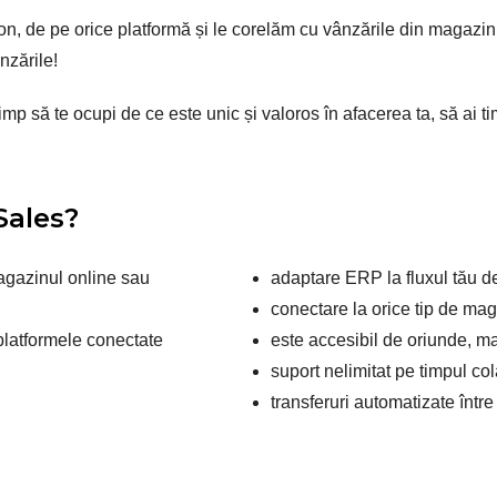
on, de pe orice platformă și le corelăm cu vânzările din magazin
nzările!
mp să te ocupi de ce este unic și valoros în afacerea ta, să ai t
Sales?
magazinul online sau
adaptare ERP la fluxul tău d
conectare la orice tip de ma
 platformele conectate
este accesibil de oriunde, mai
suport nelimitat pe timpul col
transferuri automatizate într