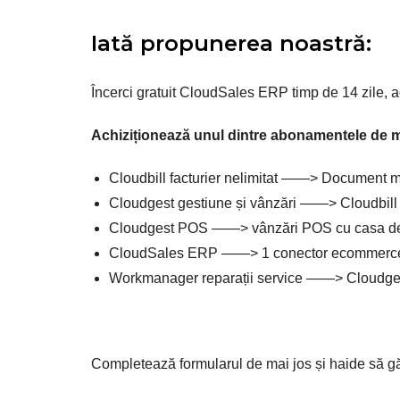
Iată propunerea noastră:
Încerci gratuit CloudSales ERP timp de 14 zile,
Achiziționează unul dintre abonamentele de mai
Cloudbill facturier nelimitat ——> Document
Cloudgest gestiune și vânzări ——> Cloudbill f
Cloudgest POS ——> vânzări POS cu casa de
CloudSales ERP ——> 1 conector ecommerc
Workmanager reparații service ——> Cloudgest
Completează formularul de mai jos și haide să găs