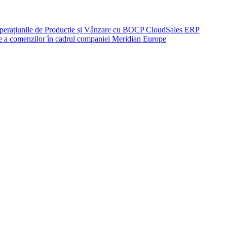
perațiunile de Producție și Vânzare cu BOCP CloudSales ERP
re a comenzilor în cadrul companiei Meridian Europe