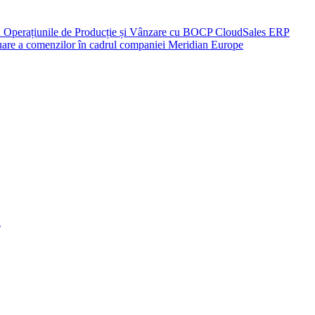
ză Operațiunile de Producție și Vânzare cu BOCP CloudSales ERP
eluare a comenzilor în cadrul companiei Meridian Europe
a