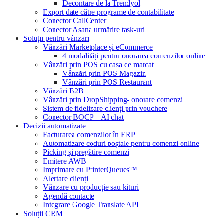
Decontare de la Trendyol
Export date către programe de contabilitate
Conector CallCenter
Conector Asana urmărire task-uri
Soluții pentru vânzări
Vânzări Marketplace și eCommerce
4 modalități pentru onorarea comenzilor online
Vânzări prin POS cu casa de marcat
Vânzări prin POS Magazin
Vânzări prin POS Restaurant
Vânzări B2B
Vânzări prin DropShipping- onorare comenzi
Sistem de fidelizare clienți prin vouchere
Conector BOCP – AI chat
Decizii automatizate
Facturarea comenzilor în ERP
Automatizare coduri poștale pentru comenzi online
Picking și pregătire comenzi
Emitere AWB
Imprimare cu PrinterQueues™
Alertare clienți
Vânzare cu producție sau kituri
Agendă contacte
Integrare Google Translate API
Soluții CRM