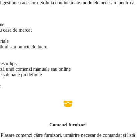
și gestiunea acestora. Soluția conține toate modulele necesare pentru a
rme
u casa de marcat
riale
stiuni sau puncte de lucru
esar lipsă
bază unei comenzi manuale sau online
e șabloane predefinite
e
Comenzi furnizori
Plasare comenzi către furnizori. urmărire necesar de comandat și listă