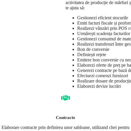
activitatea de producție de mărfuri 
te ajuta să:
Gestionezi eficient stocurile
Emiti facturi fiscale și profo
Realizezi vânzări prin POS c
Urmărești scadența facturilor
Gestionezi consumul de mate
Realizezi transferuri între ge
Bon de conversie
Definiești rețete
Emitere bon conversie cu nec
Elaborezi oferte de preț pe 
Generezi contracte pe bază d
Efectuezi comenzi furnizori
Realizare dosare de producți
Elaborezi devize lucrări
Contracte
Elaborare contracte prin definirea unor sabloane, utilizand chei pentru