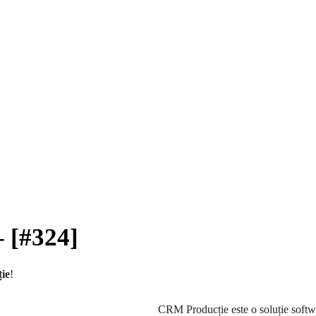
 [#324]
ție
!
CRM Producție este o soluție softwar