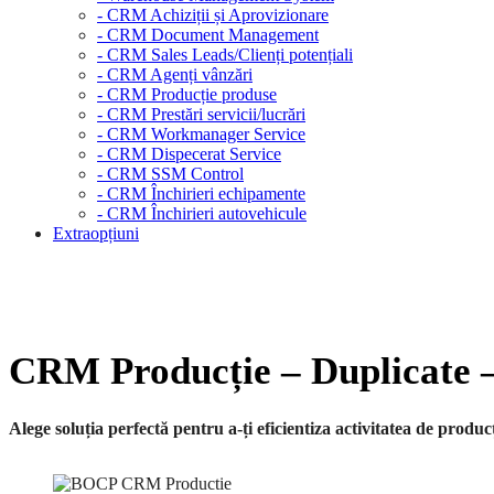
- CRM Achiziții și Aprovizionare
- CRM Document Management
- CRM Sales Leads/Clienți potențiali
- CRM Agenți vânzări
- CRM Producție produse
- CRM Prestări servicii/lucrări
- CRM Workmanager Service
- CRM Dispecerat Service
- CRM SSM Control
- CRM Închirieri echipamente
- CRM Închirieri autovehicule
Extraopțiuni
CRM Producție – Duplicate –
Alege soluția perfectă pentru a-ți eficientiza activitatea de produc