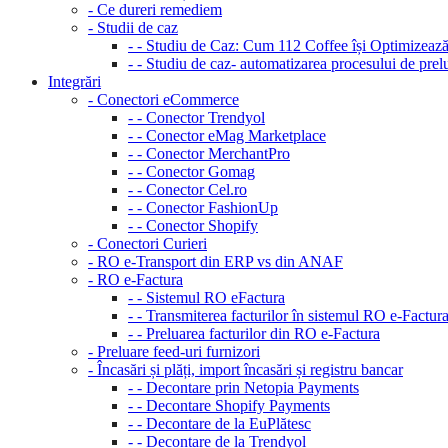
- Ce dureri remediem
- Studii de caz
- - Studiu de Caz: Cum 112 Coffee își Optimizea
- - Studiu de caz- automatizarea procesului de pr
Integrări
- Conectori eCommerce
- - Conector Trendyol
- - Conector eMag Marketplace
- - Conector MerchantPro
- - Conector Gomag
- - Conector Cel.ro
- - Conector FashionUp
- - Conector Shopify
- Conectori Curieri
- RO e-Transport din ERP vs din ANAF
- RO e-Factura
- - Sistemul RO eFactura
- - Transmiterea facturilor în sistemul RO e-Factur
- - Preluarea facturilor din RO e-Factura
- Preluare feed-uri furnizori
- Încasări și plăți, import încasări și registru bancar
- - Decontare prin Netopia Payments
- - Decontare Shopify Payments
- - Decontare de la EuPlătesc
- - Decontare de la Trendyol