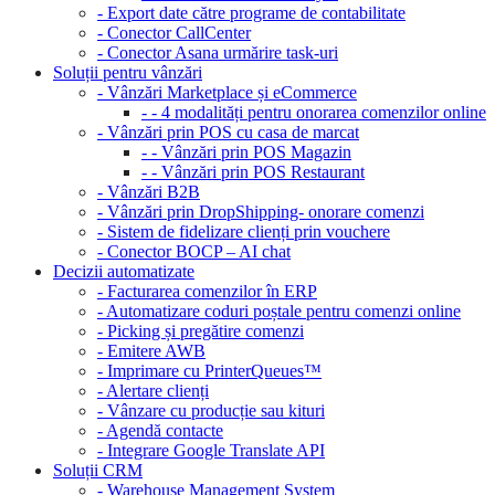
- Export date către programe de contabilitate
- Conector CallCenter
- Conector Asana urmărire task-uri
Soluții pentru vânzări
- Vânzări Marketplace și eCommerce
- - 4 modalități pentru onorarea comenzilor online
- Vânzări prin POS cu casa de marcat
- - Vânzări prin POS Magazin
- - Vânzări prin POS Restaurant
- Vânzări B2B
- Vânzări prin DropShipping- onorare comenzi
- Sistem de fidelizare clienți prin vouchere
- Conector BOCP – AI chat
Decizii automatizate
- Facturarea comenzilor în ERP
- Automatizare coduri poștale pentru comenzi online
- Picking și pregătire comenzi
- Emitere AWB
- Imprimare cu PrinterQueues™
- Alertare clienți
- Vânzare cu producție sau kituri
- Agendă contacte
- Integrare Google Translate API
Soluții CRM
- Warehouse Management System