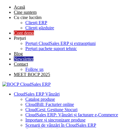
Skip
Acasă
to
Cine suntem
content
Cu cine lucrăm
Clienți ERP
Clienți găzduire
Cont demo
Prețuri
Prețuri CloudSales ERP și extraopțiuni
Prețuri pachete suport tehnic
Blog
Newsletter
Contact
Follow us
MEET BOCP 2025
CloudSales ERP Vânzări
Catalog produse
CloudBill: Facturier online
CloudGest: Gestiune Stocuri
CloudSales ERP: Vânzări și facturare e-Commerce
Importare și sincronizare produse
Scenarii de vânzări în CloudSales ERP