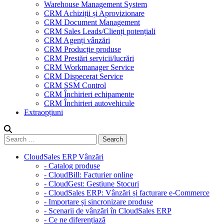
Warehouse Management System
CRM Achiziții și Aprovizionare
CRM Document Management
CRM Sales Leads/Clienți potențiali
CRM Agenți vânzări
CRM Producție produse
CRM Prestări servicii/lucrări
CRM Workmanager Service
CRM Dispecerat Service
CRM SSM Control
CRM Închirieri echipamente
CRM Închirieri autovehicule
Extraopțiuni
CloudSales ERP Vânzări
- Catalog produse
- CloudBill: Facturier online
- CloudGest: Gestiune Stocuri
- CloudSales ERP: Vânzări și facturare e-Commerce
- Importare și sincronizare produse
- Scenarii de vânzări în CloudSales ERP
- Ce ne diferențiază