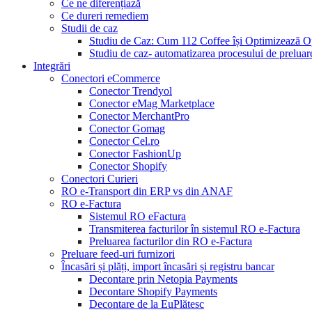
Ce ne diferențiază
Ce dureri remediem
Studii de caz
Studiu de Caz: Cum 112 Coffee își Optimizează O
Studiu de caz- automatizarea procesului de prelua
Integrări
Conectori eCommerce
Conector Trendyol
Conector eMag Marketplace
Conector MerchantPro
Conector Gomag
Conector Cel.ro
Conector FashionUp
Conector Shopify
Conectori Curieri
RO e-Transport din ERP vs din ANAF
RO e-Factura
Sistemul RO eFactura
Transmiterea facturilor în sistemul RO e-Factura
Preluarea facturilor din RO e-Factura
Preluare feed-uri furnizori
Încasări și plăți, import încasări și registru bancar
Decontare prin Netopia Payments
Decontare Shopify Payments
Decontare de la EuPlătesc