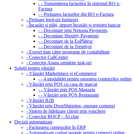
- - Transmiterea facturilor în sistemul RO e-
Factura
- - Preluarea facturilor din RO e-Factura
- Preluare feed-uri furnizori
- Încasări și plăți, import încasări și registru bancar
- - Decontare prin Netopia Payments
- - Decontare Shopify Payments
- - Decontare de la EuPlătesc
- - Decontare de la Trendyol
- Export date către programe de contabilitate
- Conector CallCenter
- Conector Asana urmărire task-uri
Soluții pentru vânzări
- Vânzări Marketplace și eCommerce
- - 4 modalități pentru onorarea comenzilor online
- Vânzări prin POS cu casa de marcat
- - Vânzări prin POS Magazin
- - Vânzări prin POS Restaurant
- Vânzări B2B
- Vânzări prin DropShipping- onorare comenzi
- Sistem de fidelizare clienți prin vouchere
- Conector BOCP – AI chat
Decizii automatizate
- Facturarea comenzilor în ERP
- Automatizare coduri poștale pentru comenzi online