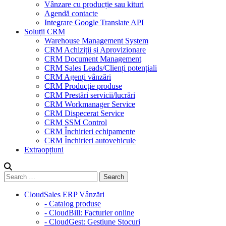
Vânzare cu producție sau kituri
Agendă contacte
Integrare Google Translate API
Soluții CRM
Warehouse Management System
CRM Achiziții și Aprovizionare
CRM Document Management
CRM Sales Leads/Clienți potențiali
CRM Agenți vânzări
CRM Producție produse
CRM Prestări servicii/lucrări
CRM Workmanager Service
CRM Dispecerat Service
CRM SSM Control
CRM Închirieri echipamente
CRM Închirieri autovehicule
Extraopțiuni
CloudSales ERP Vânzări
- Catalog produse
- CloudBill: Facturier online
- CloudGest: Gestiune Stocuri