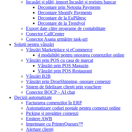
Încasări și plăți, import încasări și registru bancar
Decontare prin Netopia Payments
Decontare Shopify Payments
Decontare de la EuPlătesc
Decontare de la Trendyol
Export date către programe de contabilitate
Conector CallCenter
Conector Asana urmărire task-uri
Soluții pentru vânzări
Vânzări Marketplace și eCommerce
4 modalități pentru onorarea comenzilor online
Vânzări prin POS cu casa de marcat
Vânzări prin POS Magazin
Vânzări prin POS Restaurant
Vânzări B2B
Vânzări prin DropShipping- onorare comenzi
Sistem de fidelizare clienți prin vouchere
Conector BOCP – AI chat
Decizii automatizate
Facturarea comenzilor în ERP
Automatizare coduri poștale pentru comenzi online
Picking și pregătire comenzi
Emitere AWB
Imprimare cu PrinterQueues™
Alertare clienți