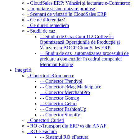
- CloudSales ERP: Vânzări și facturare e-Commerce
- Importare și sincronizare produse
- Scenarii de vânzări în CloudSales ERP
- Ce ne diferențiază
- Ce dureri remediem
- Studii de caz
- - Studiu de Caz: Cum 112 Coffee își
Optimizează Operațiunile de Producție și
Vânzare cu BOCP CloudSales ERP
- - Studiu de caz- automatizarea procesului de
preluare a comenzilor în cadrul companiei
Meridian Europe
Integrări
- Conectori eCommerce
- - Conector Trendyol
- - Conector eMag Marketplace
- - Conector MerchantPro
- - Conector Gomag
- - Conector Cel.ro
- - Conector FashionUp
- - Conector Shopify
- Conectori Curieri
- RO e-Transport din ERP vs din ANAF
- RO e-Factura
- - Sistemul RO eFactura