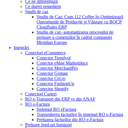
Ce ne diferențiază
Ce dureri remediem
Studii de caz
Studiu de Caz: Cum 112 Coffee își Optimizează
Operațiunile de Producție și Vânzare cu BOCP
CloudSales ERP
Studiu de caz- automatizarea procesului de
preluare a comenzilor în cadrul companiei
Meridian Europe
Integrări
Conectori eCommerce
Conector Trendyol
Conector eMag Marketplace
Conector MerchantPro
Conector Gomag
Conector Cel.ro
Conector FashionUp
Conector Shopify
Conectori Curieri
RO e-Transport din ERP vs din ANAF
RO e-Factura
Sistemul RO eFactura
Transmiterea facturilor în sistemul RO e-Factura
Preluarea facturilor din RO e-Factura
Preluare feed-uri furnizori