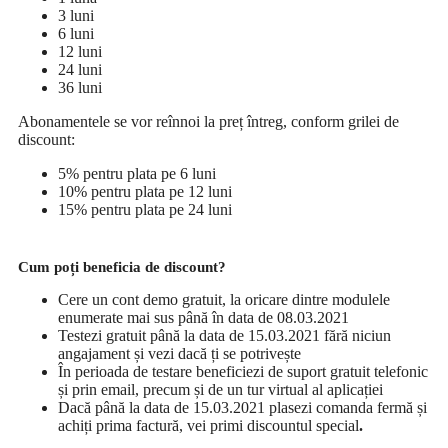
3 luni
6 luni
12 luni
24 luni
36 luni
Abonamentele se vor reînnoi la preț întreg, conform grilei de
discount:
5% pentru plata pe 6 luni
10% pentru plata pe 12 luni
15% pentru plata pe 24 luni
Cum poți beneficia de discount?
Cere un cont demo gratuit, la oricare dintre modulele
enumerate mai sus până în data de 08.03.2021
Testezi gratuit până la data de 15.03.2021 fără niciun
angajament și vezi dacă ți se potrivește
În perioada de testare beneficiezi de suport gratuit telefonic
și prin email, precum și de un tur virtual al aplicației
Dacă până la data de 15.03.2021 plasezi comanda fermă și
achiți prima factură, vei primi discountul special
.