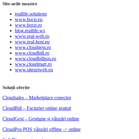
Site-urile noastre
reallife.solutions
www.bocp.eu
www.bocp.ro
blog.reallife.ws
www.real-web.ro
www.real-host.eu
www.cloudgest.ro
www.cloudbill.ro
www.cloudbillpos.ro
www.cloudmart.ro
www.siteuriweb.eu
Soluții oferite
Cloudsales – Marketplace conector
CloudBill – Facturier online gratuit
CloudGest – Gestiune și vânzări online
CloudPos POS vânzări offline -> online