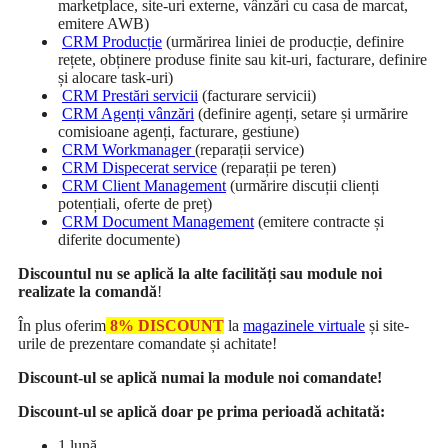
marketplace, site-uri externe, vânzări cu casa de marcat,
emitere AWB)
CRM Producție
(urmărirea liniei de producție, definire
rețete, obținere produse finite sau kit-uri, facturare, definire
și alocare task-uri)
CRM Prestări servicii
(facturare servicii)
CRM Agenți vânzări
(definire agenți, setare și urmărire
comisioane agenți, facturare, gestiune)
CRM Workmanager
(reparații service)
CRM Dispecerat service
(reparații pe teren)
CRM Client Management
(urmărire discuții clienți
potențiali, oferte de preț)
CRM Document Management
(emitere contracte și
diferite documente)
Discountul nu se aplică la alte facilități sau module noi
realizate la comandă
!
În plus oferim
8% DISCOUNT
la
magazinele virtuale
și site-
urile de prezentare comandate și achitate!
Discount-ul se aplică numai la module noi comandate!
Discount-ul se aplică doar pe prima perioadă achitată:
1 lună