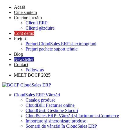
Skip
Acasă
to
Cine suntem
content
Cu cine lucrăm
Clienți ERP
Clienți găzduire
Cont demo
Prețuri
Prețuri CloudSales ERP și extraopțiuni
Prețuri pachete suport tehnic
Blog
Newsletter
Contact
Follow us
MEET BOCP 2025
CloudSales ERP Vânzări
Catalog produse
CloudBill: Facturier online
CloudGest: Gestiune Stocuri
CloudSales ERP: Vânzări și facturare e-Commerce
Importare și sincronizare produse
Scenarii de vânzări în CloudSales ERP