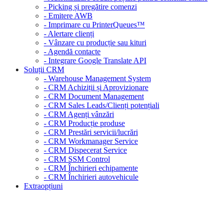
- Picking și pregătire comenzi
- Emitere AWB
- Imprimare cu PrinterQueues™
- Alertare clienți
- Vânzare cu producție sau kituri
- Agendă contacte
- Integrare Google Translate API
Soluții CRM
- Warehouse Management System
- CRM Achiziții și Aprovizionare
- CRM Document Management
- CRM Sales Leads/Clienți potențiali
- CRM Agenți vânzări
- CRM Producție produse
- CRM Prestări servicii/lucrări
- CRM Workmanager Service
- CRM Dispecerat Service
- CRM SSM Control
- CRM Închirieri echipamente
- CRM Închirieri autovehicule
Extraopțiuni