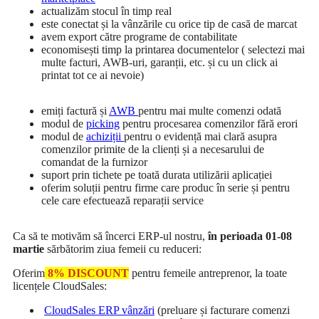
actualizăm stocul în timp real
este conectat și la vânzările cu orice tip de casă de marcat
avem export către programe de contabilitate
economisești timp la printarea documentelor ( selectezi mai
multe facturi, AWB-uri, garanții, etc. și cu un click ai
printat tot ce ai nevoie)
emiți factură și
AWB
pentru mai multe comenzi odată
modul de
picking
pentru procesarea comenzilor fără erori
modul de
achiziții
pentru o evidență mai clară asupra
comenzilor primite de la clienți și a necesarului de
comandat de la furnizor
suport prin tichete pe toată durata utilizării aplicației
oferim soluții pentru firme care produc în serie și pentru
cele care efectuează reparații service
Ca să te motivăm să încerci ERP-ul nostru,
în perioada 01-08
martie
sărbătorim ziua femeii cu reduceri:
Oferim
8%
DISCOUNT
pentru femeile antreprenor, la toate
licențele CloudSales:
CloudSales ERP vânzări
(preluare și facturare comenzi