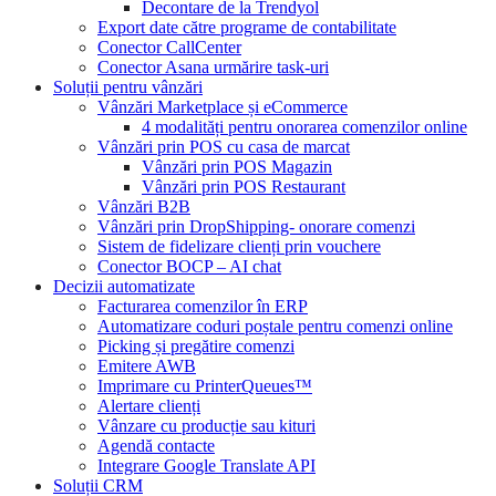
Decontare de la Trendyol
Export date către programe de contabilitate
Conector CallCenter
Conector Asana urmărire task-uri
Soluții pentru vânzări
Vânzări Marketplace și eCommerce
4 modalități pentru onorarea comenzilor online
Vânzări prin POS cu casa de marcat
Vânzări prin POS Magazin
Vânzări prin POS Restaurant
Vânzări B2B
Vânzări prin DropShipping- onorare comenzi
Sistem de fidelizare clienți prin vouchere
Conector BOCP – AI chat
Decizii automatizate
Facturarea comenzilor în ERP
Automatizare coduri poștale pentru comenzi online
Picking și pregătire comenzi
Emitere AWB
Imprimare cu PrinterQueues™
Alertare clienți
Vânzare cu producție sau kituri
Agendă contacte
Integrare Google Translate API
Soluții CRM