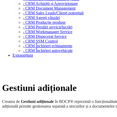
- CRM Achiziții și Aprovizionare
- CRM Document Management
- CRM Sales Leads/Clienți potențiali
- CRM Agenți vânzări
- CRM Producție produse
- CRM Prestări servicii/lucrări
- CRM Workmanager Service
- CRM Dispecerat Service
- CRM SSM Control
- CRM Închirieri echipamente
- CRM Închirieri autovehicule
Extraopțiuni
Gestiuni adiționale
Crearea de
Gestiuni adiționale
în BOCP® reprezintă o funcționalitate c
adițională permite gestionarea separată a stocurilor și a documentelor (