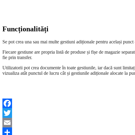
Funcționalități
Se pot crea una sau mai multe gestiuni adiționale pentru același punct 
Fiecare gestiune are propria listă de produse și fișe de magazie separate
fie prin transfer.
Utilizatorii pot crea documente în toate gestiunile, iar dacă sunt limita
vizualiza atât punctul de lucru cât și gestiunile adiționale alocate la pu
Facebook
Twitter
Email