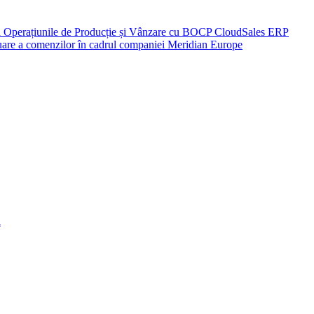
ză Operațiunile de Producție și Vânzare cu BOCP CloudSales ERP
eluare a comenzilor în cadrul companiei Meridian Europe
a