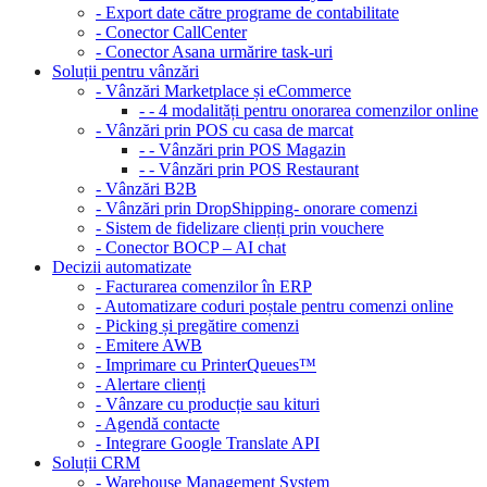
- Export date către programe de contabilitate
- Conector CallCenter
- Conector Asana urmărire task-uri
Soluții pentru vânzări
- Vânzări Marketplace și eCommerce
- - 4 modalități pentru onorarea comenzilor online
- Vânzări prin POS cu casa de marcat
- - Vânzări prin POS Magazin
- - Vânzări prin POS Restaurant
- Vânzări B2B
- Vânzări prin DropShipping- onorare comenzi
- Sistem de fidelizare clienți prin vouchere
- Conector BOCP – AI chat
Decizii automatizate
- Facturarea comenzilor în ERP
- Automatizare coduri poștale pentru comenzi online
- Picking și pregătire comenzi
- Emitere AWB
- Imprimare cu PrinterQueues™
- Alertare clienți
- Vânzare cu producție sau kituri
- Agendă contacte
- Integrare Google Translate API
Soluții CRM
- Warehouse Management System