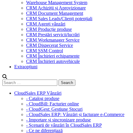
Warehouse Management System
CRM Achiziții și Aprovizionare
CRM Document Management
CRM Sales Leads/Clienți potențiali
CRM Agenți vânzări
CRM Producție produse
CRM Prestări servicii/lucrări
CRM Workmanager Service
CRM Dispecerat Service
CRM SSM Control
CRM Închirieri echipamente
CRM Închirieri autovehicule
Extraopțiuni
CloudSales ERP Vânzări
- Catalog produse
- CloudBill: Facturier online
- CloudGest: Gestiune Stocuri
- CloudSales ERP: Vânzări și facturare e-Commerce
- Importare și sincronizare produse
- Scenarii de vânzări în CloudSales ERP
- Ce ne diferențiază