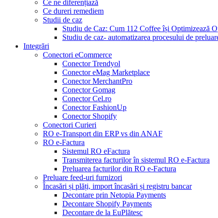
Ce ne diferențiază
Ce dureri remediem
Studii de caz
Studiu de Caz: Cum 112 Coffee își Optimizează O
Studiu de caz- automatizarea procesului de prelua
Integrări
Conectori eCommerce
Conector Trendyol
Conector eMag Marketplace
Conector MerchantPro
Conector Gomag
Conector Cel.ro
Conector FashionUp
Conector Shopify
Conectori Curieri
RO e-Transport din ERP vs din ANAF
RO e-Factura
Sistemul RO eFactura
Transmiterea facturilor în sistemul RO e-Factura
Preluarea facturilor din RO e-Factura
Preluare feed-uri furnizori
Încasări și plăți, import încasări și registru bancar
Decontare prin Netopia Payments
Decontare Shopify Payments
Decontare de la EuPlătesc