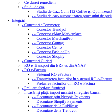
- Ce dureri remediem
- Studii de caz
- - Studiu de Caz: Cum 112 Coffee își Optimizea
- - Studiu de caz- automatizarea procesului de pr
Integrări
- Conectori eCommerce
- - Conector Trendyol
- - Conector eMag Marketplace
- - Conector MerchantPro
- - Conector Gomag
- - Conector Cel.ro
- - Conector FashionUp
- - Conector Shopify
- Conectori Curieri
- RO e-Transport din ERP vs din ANAF
- RO e-Factura
- - Sistemul RO eFactura
- - Transmiterea facturilor în sistemul RO e-Factur
- - Preluarea facturilor din RO e-Factura
- Preluare feed-uri furnizori
- Încasări și plăți, import încasări și registru bancar
- - Decontare prin Netopia Payments
- - Decontare Shopify Payments
- - Decontare de la EuPlătesc
- - Decontare de la Trendyol