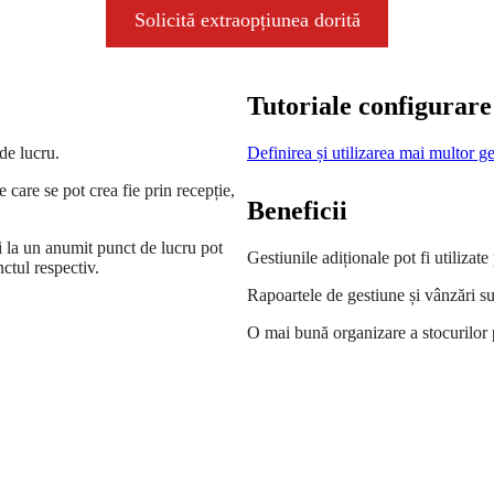
Solicită extraopțiunea dorită
Tutoriale configurare 
de lucru.
Definirea și utilizarea mai multor ge
 care se pot crea fie prin recepție,
Beneficii
ți la un anumit punct de lucru pot
Gestiunile adiționale pot fi utiliza
nctul respectiv.
Rapoartele de gestiune și vânzări su
O mai bună organizare a stocurilor p