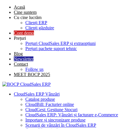
Skip
Acasă
to
Cine suntem
content
Cu cine lucrăm
Clienți ERP
Clienți găzduire
Cont demo
Prețuri
Prețuri CloudSales ERP și extraopțiuni
Prețuri pachete suport tehnic
Blog
Newsletter
Contact
Follow us
MEET BOCP 2025
CloudSales ERP Vânzări
Catalog produse
CloudBill: Facturier online
CloudGest: Gestiune Stocuri
CloudSales ERP: Vânzări și facturare e-Commerce
Importare și sincronizare produse
Scenarii de vânzări în CloudSales ERP