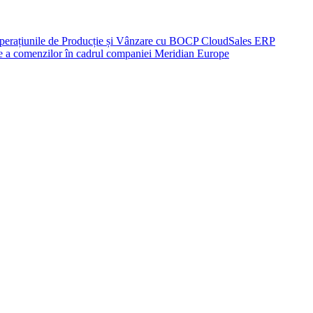
perațiunile de Producție și Vânzare cu BOCP CloudSales ERP
re a comenzilor în cadrul companiei Meridian Europe