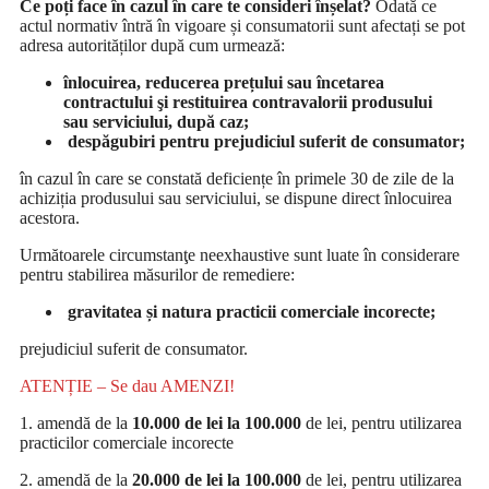
Ce poți face în cazul în care te consideri înșelat?
Odată ce
actul normativ întră în vigoare și consumatorii sunt afectați se pot
adresa autorităților după cum urmează:
înlocuirea, reducerea prețului sau încetarea
contractului şi restituirea contravalorii produsului
sau serviciului, după caz;
despăgubiri pentru prejudiciul suferit de consumator;
în cazul în care se constată deficiențe în primele 30 de zile de la
achiziția produsului sau serviciului, se dispune direct înlocuirea
acestora.
Următoarele circumstanţe neexhaustive sunt luate în considerare
pentru stabilirea măsurilor de remediere:
gravitatea și natura practicii comerciale incorecte;
prejudiciul suferit de consumator.
ATENȚIE – Se dau AMENZI!
1. amendă de la
10.000 de lei la 100.000
de lei, pentru utilizarea
practicilor comerciale incorecte
2. amendă de la
20.000 de lei la 100.000
de lei, pentru utilizarea