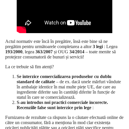
Actul normativ este încă în pregătire, însă este bine să ne
pregătim pentru următoarele completarea a altor
3 legi
: Legea
193/2000
, legea
363/2007
și OUG
34/2014
– toate menite să
protejeze consumatorii de bunuri și servicii!
La ce trebuie să fim atenți?
Se interzice comercializarea produselor cu dublu
standard de calitate
– de ex. dacă unele mărfuri vândute
în ambalaje identice în mai multe piețe UE, dar care au
ingrediente diferite sau în cantități diferite în funcție de
statul în care se comercializează.
S-au introdus noi practici comerciale incorecte.
Recenziile false sunt interzice prin lege
:
Furnizarea de rezultate ca răspuns la o căutare efectuată online de
către un consumator, fără a menționa în mod clar existența
oricărei publicități plătite sau a oricărei plăți specifice pentru