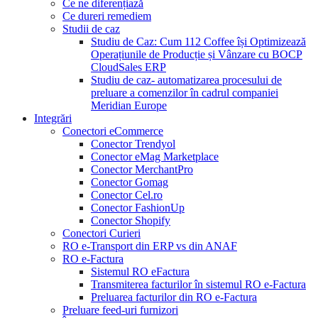
Ce ne diferențiază
Ce dureri remediem
Studii de caz
Studiu de Caz: Cum 112 Coffee își Optimizează
Operațiunile de Producție și Vânzare cu BOCP
CloudSales ERP
Studiu de caz- automatizarea procesului de
preluare a comenzilor în cadrul companiei
Meridian Europe
Integrări
Conectori eCommerce
Conector Trendyol
Conector eMag Marketplace
Conector MerchantPro
Conector Gomag
Conector Cel.ro
Conector FashionUp
Conector Shopify
Conectori Curieri
RO e-Transport din ERP vs din ANAF
RO e-Factura
Sistemul RO eFactura
Transmiterea facturilor în sistemul RO e-Factura
Preluarea facturilor din RO e-Factura
Preluare feed-uri furnizori