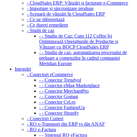
- CloudSales ERP: Vânzări și facturare e-Commerce
- Importare și sincronizare produse
- Scenarii de vânzări în CloudSales ERP
- Ce ne diferențiază
- Ce dureri remediem
- Studii de caz
- - Studiu de Caz: Cum 112 Coffee își
Optimizează Operațiunile de Producție și
Vânzare cu BOCP CloudSales ERP
- - Studiu de caz- automatizarea procesului de
preluare a comenzilor în cadrul companiei
Meridian Europe
Integrări
- Conectori eCommerce
- - Conector Trendyol
- - Conector eMag Marketplace
- - Conector MerchantPro
- - Conector Gomag
- - Conector Cel.ro
- - Conector FashionUp
- - Conector Shopify
- Conectori Curieri
- RO e-Transport din ERP vs din ANAF
- RO e-Factura
- - Sistemul RO eFactura