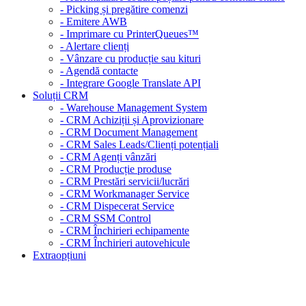
- Picking și pregătire comenzi
- Emitere AWB
- Imprimare cu PrinterQueues™
- Alertare clienți
- Vânzare cu producție sau kituri
- Agendă contacte
- Integrare Google Translate API
Soluții CRM
- Warehouse Management System
- CRM Achiziții și Aprovizionare
- CRM Document Management
- CRM Sales Leads/Clienți potențiali
- CRM Agenți vânzări
- CRM Producție produse
- CRM Prestări servicii/lucrări
- CRM Workmanager Service
- CRM Dispecerat Service
- CRM SSM Control
- CRM Închirieri echipamente
- CRM Închirieri autovehicule
Extraopțiuni