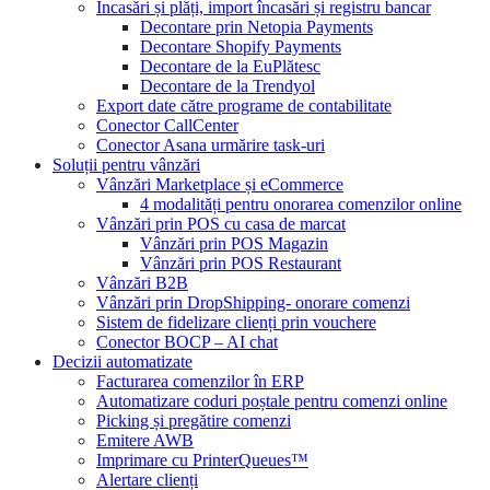
Încasări și plăți, import încasări și registru bancar
Decontare prin Netopia Payments
Decontare Shopify Payments
Decontare de la EuPlătesc
Decontare de la Trendyol
Export date către programe de contabilitate
Conector CallCenter
Conector Asana urmărire task-uri
Soluții pentru vânzări
Vânzări Marketplace și eCommerce
4 modalități pentru onorarea comenzilor online
Vânzări prin POS cu casa de marcat
Vânzări prin POS Magazin
Vânzări prin POS Restaurant
Vânzări B2B
Vânzări prin DropShipping- onorare comenzi
Sistem de fidelizare clienți prin vouchere
Conector BOCP – AI chat
Decizii automatizate
Facturarea comenzilor în ERP
Automatizare coduri poștale pentru comenzi online
Picking și pregătire comenzi
Emitere AWB
Imprimare cu PrinterQueues™
Alertare clienți