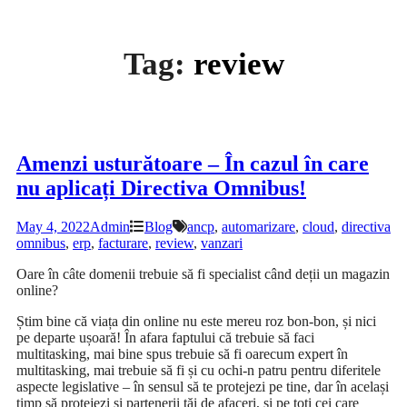
Tag:
review
Amenzi usturătoare – În cazul în care
nu aplicați Directiva Omnibus!
May 4, 2022
Admin
Blog
ancp
,
automarizare
,
cloud
,
directiva
omnibus
,
erp
,
facturare
,
review
,
vanzari
Oare în câte domenii trebuie să fi specialist când deții un magazin
online?
Știm bine că viața din online nu este mereu roz bon-bon, și nici
pe departe ușoară! În afara faptului că trebuie să faci
multitasking, mai bine spus trebuie să fi oarecum expert în
multitasking, mai trebuie să fi și cu ochi-n patru pentru diferitele
aspecte legislative – în sensul să te protejezi pe tine, dar în același
timp să protejezi și partenerii tăi de afaceri, și pe toți cei care