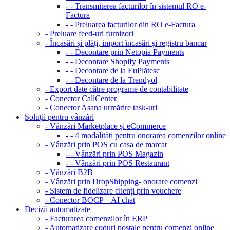
- - Transmiterea facturilor în sistemul RO e-
Factura
- - Preluarea facturilor din RO e-Factura
- Preluare feed-uri furnizori
- Încasări și plăți, import încasări și registru bancar
- - Decontare prin Netopia Payments
- - Decontare Shopify Payments
- - Decontare de la EuPlătesc
- - Decontare de la Trendyol
- Export date către programe de contabilitate
- Conector CallCenter
- Conector Asana urmărire task-uri
Soluții pentru vânzări
- Vânzări Marketplace și eCommerce
- - 4 modalități pentru onorarea comenzilor online
- Vânzări prin POS cu casa de marcat
- - Vânzări prin POS Magazin
- - Vânzări prin POS Restaurant
- Vânzări B2B
- Vânzări prin DropShipping- onorare comenzi
- Sistem de fidelizare clienți prin vouchere
- Conector BOCP – AI chat
Decizii automatizate
- Facturarea comenzilor în ERP
- Automatizare coduri poștale pentru comenzi online