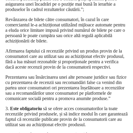
asigurarea unei încadrări pe o poziție mai bună în ierarhie a
produselor în cadrul rezultatelor căutării.”;
Revânzarea de bilete către consumatori, în cazul în care
comerciantul le-a achiziționat utilizând mijloace automate pentru
a eluda orice limitare impusă privind numărul de bilete pe care o
persoană le poate cumpăra sau orice altă regulă aplicabilă
achiziționării de bilete.
Afirmarea faptului că recenziile privind un produs provin de la
consumatori care au utilizat sau au achiziționat efectiv produsul,
fără a lua măsuri rezonabile și proporționale pentru a verifica
dacă aceste recenzii provin de la consumatorii respectivi.
Prezentarea sau însărcinarea unei alte persoane juridice sau fizice
cu prezentarea de recenzii sau recomandări false ca venind din
partea unor consumatori ori prezentarea înșelătoare a recenziilor
sau a recomandărilor unor consumatori pe platformele de
comunicare socială pentru a promova anumite produse.”
3.
Este obligatoriu
să se ofere acces consumatorilor la toate
recenziile privind produsele, și să indice modul în care garantează
faptul că recenziile publicate provin de la consumatorii care au
utilizat sau au achiziționat efectiv produsul.