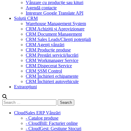
Vânzare cu producție sau kituri
Agendă contacte
Integrare Google Translate API
Soluții CRM
Warehouse Management System
CRM Achiziții și Aprovizionare
CRM Document Management
CRM Sales Leads/Clienți potențiali
CRM Agenți vânzări
CRM Producție produse
CRM Prestări servicii/lucrări
CRM Workmanager Service
CRM Dispecerat Service
CRM SSM Control
CRM Închirieri echipamente
CRM Închirieri autovehicule
Extraopțiuni
CloudSales ERP Vânzări
- Catalog produse
- CloudBill: Facturier online
- CloudGest: Gestiune Stocuri