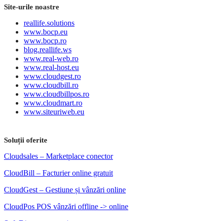
Site-urile noastre
reallife.solutions
www.bocp.eu
www.bocp.ro
blog.reallife.ws
www.real-web.ro
www.real-host.eu
www.cloudgest.ro
www.cloudbill.ro
www.cloudbillpos.ro
www.cloudmart.ro
www.siteuriweb.eu
Soluții oferite
Cloudsales – Marketplace conector
CloudBill – Facturier online gratuit
CloudGest – Gestiune și vânzări online
CloudPos POS vânzări offline -> online