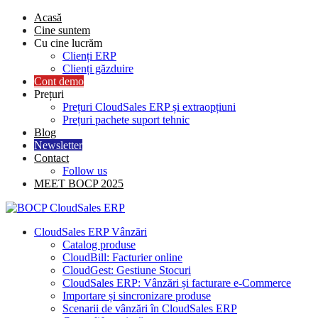
Skip
Acasă
to
Cine suntem
content
Cu cine lucrăm
Clienți ERP
Clienți găzduire
Cont demo
Prețuri
Prețuri CloudSales ERP și extraopțiuni
Prețuri pachete suport tehnic
Blog
Newsletter
Contact
Follow us
MEET BOCP 2025
CloudSales ERP Vânzări
Catalog produse
CloudBill: Facturier online
CloudGest: Gestiune Stocuri
CloudSales ERP: Vânzări și facturare e-Commerce
Importare și sincronizare produse
Scenarii de vânzări în CloudSales ERP