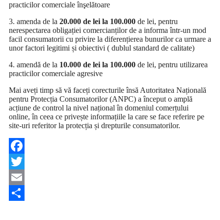
practicilor comerciale înşelătoare
3. amenda de la
20.000 de lei la 100.000
de lei, pentru
nerespectarea obligației comercianților de a informa într-un mod
facil consumatorii cu privire la diferențierea bunurilor ca urmare a
unor factori legitimi și obiectivi ( dublul standard de calitate)
4. amendă de la
10.000 de lei la 100.000
de lei, pentru utilizarea
practicilor comerciale agresive
Mai aveți timp să vă faceți corecturile însă Autoritatea Națională
pentru Protecția Consumatorilor (ANPC) a început o amplă
acțiune de control la nivel național în domeniul comerțului
online, în ceea ce privește informațiile la care se face referire pe
site-uri referitor la protecția și drepturile consumatorilor.
Facebook
Twitter
Email
Share