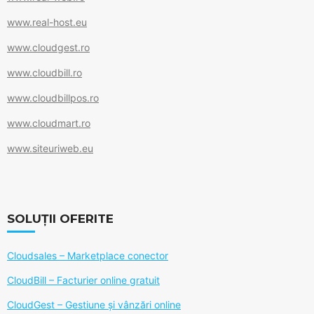
www.real-host.eu
www.cloudgest.ro
www.cloudbill.ro
www.cloudbillpos.ro
www.cloudmart.ro
www.siteuriweb.eu
SOLUȚII OFERITE
Cloudsales – Marketplace conector
CloudBill – Facturier online gratuit
CloudGest – Gestiune și vânzări online