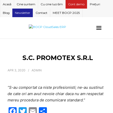
Skip
Acasă
Cine suntem
Cu cine lucrăm
Cont demo
Prețuri
to
Blog
Newsletter
Contact
MEET BOCP 2025
content
S.C. PROMOTEX S.R.L
APR 3, 2020
ADMIN
“S-au comportat ca niste profesionisti; ne-au sustinut
de cate ori am avut nevoie chiar daca nu am respectat
mereu procedura de comunicare standard.”
F
T
E
S