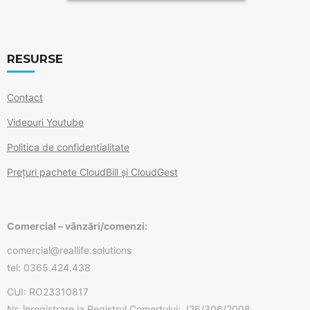
RESURSE
Contact
Videouri Youtube
Politica de confidentialitate
Prețuri pachete CloudBill și CloudGest
Comercial – vânzări/comenzi:
comercial@reallife.solutions
tel: 0365.424.438
CUI: RO23310817
Nr. înregistrare la Registrul Comerțului: J26/306/2008