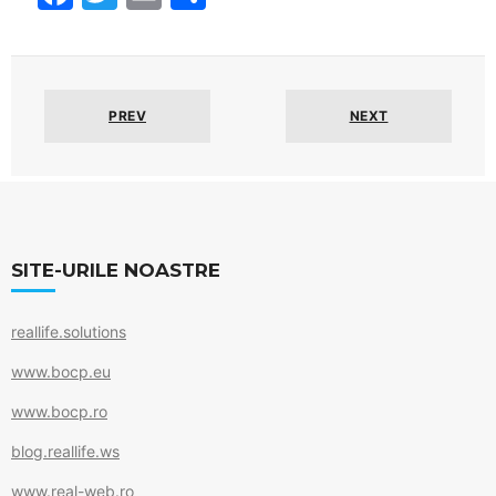
a
w
m
h
c
itt
ai
ar
e
er
l
e
PREV
NEXT
b
o
o
k
SITE-URILE NOASTRE
reallife.solutions
www.bocp.eu
www.bocp.ro
blog.reallife.ws
www.real-web.ro