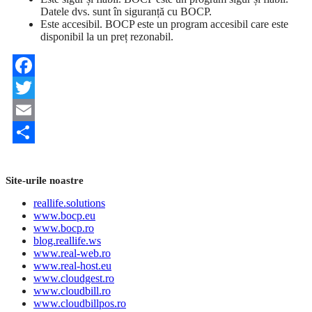
Datele dvs. sunt în siguranță cu BOCP.
Este accesibil. BOCP este un program accesibil care este
disponibil la un preț rezonabil.
Facebook
Twitter
Email
Share
Site-urile noastre
reallife.solutions
www.bocp.eu
www.bocp.ro
blog.reallife.ws
www.real-web.ro
www.real-host.eu
www.cloudgest.ro
www.cloudbill.ro
www.cloudbillpos.ro