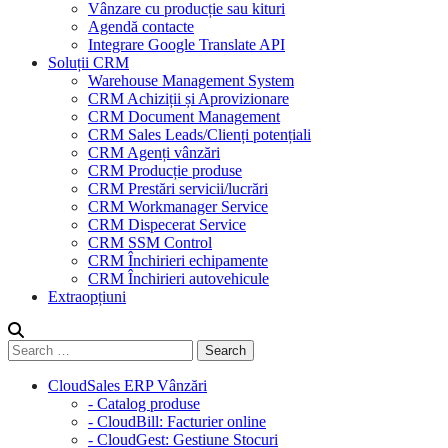
Vânzare cu producție sau kituri
Agendă contacte
Integrare Google Translate API
Soluții CRM
Warehouse Management System
CRM Achiziții și Aprovizionare
CRM Document Management
CRM Sales Leads/Clienți potențiali
CRM Agenți vânzări
CRM Producție produse
CRM Prestări servicii/lucrări
CRM Workmanager Service
CRM Dispecerat Service
CRM SSM Control
CRM Închirieri echipamente
CRM Închirieri autovehicule
Extraopțiuni
CloudSales ERP Vânzări
- Catalog produse
- CloudBill: Facturier online
- CloudGest: Gestiune Stocuri