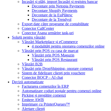
Încasări și plăți, import încasări și registru bancar
Decontare prin Netopia Payments
Decontare Shopify Payments
Decontare de la EuPlătesc
Decontare de la Trendyol
Export date către programe de contabilitate
Conector CallCenter
Conector Asana urmărire task-uri
Soluții pentru vânzări
Vânzări Marketplace și eCommerce
4 modalități pentru onorarea comenzilor online
Vânzări prin POS cu casa de marcat
Vânzări prin POS Magazin
Vânzări prin POS Restaurant
Vânzări B2B
Vânzări prin DropShipping- onorare comenzi
Sistem de fidelizare clienți prin vouchere
Conector BOCP – AI chat
Decizii automatizate
Facturarea comenzilor în ERP
Automatizare coduri poștale pentru comenzi online
Picking și pregătire comenzi
Emitere AWB
Imprimare cu PrinterQueues™
Alertare clienți