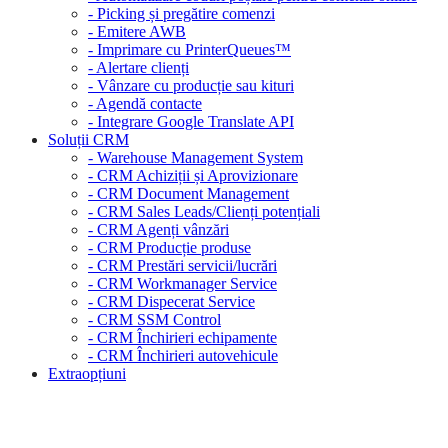
- Picking și pregătire comenzi
- Emitere AWB
- Imprimare cu PrinterQueues™
- Alertare clienți
- Vânzare cu producție sau kituri
- Agendă contacte
- Integrare Google Translate API
Soluții CRM
- Warehouse Management System
- CRM Achiziții și Aprovizionare
- CRM Document Management
- CRM Sales Leads/Clienți potențiali
- CRM Agenți vânzări
- CRM Producție produse
- CRM Prestări servicii/lucrări
- CRM Workmanager Service
- CRM Dispecerat Service
- CRM SSM Control
- CRM Închirieri echipamente
- CRM Închirieri autovehicule
Extraopțiuni