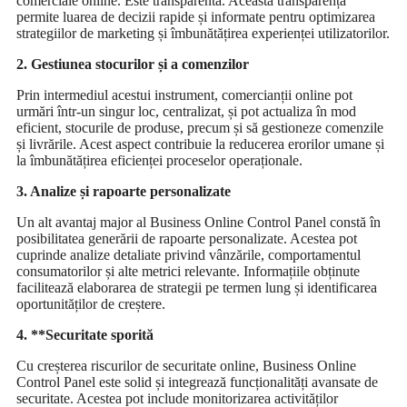
comerciale online. Este transparentă. Această transparență
permite luarea de decizii rapide și informate pentru optimizarea
strategiilor de marketing și îmbunătățirea experienței utilizatorilor.
2. Gestiunea stocurilor și a comenzilor
Prin intermediul acestui instrument, comercianții online pot
urmări într-un singur loc, centralizat, și pot actualiza în mod
eficient, stocurile de produse, precum și să gestioneze comenzile
și livrările. Acest aspect contribuie la reducerea erorilor umane și
la îmbunătățirea eficienței proceselor operaționale.
3. Analize și rapoarte personalizate
Un alt avantaj major al Business Online Control Panel constă în
posibilitatea generării de rapoarte personalizate. Acestea pot
cuprinde analize detaliate privind vânzările, comportamentul
consumatorilor și alte metrici relevante. Informațiile obținute
facilitează elaborarea de strategii pe termen lung și identificarea
oportunităților de creștere.
4. **Securitate sporită
Cu creșterea riscurilor de securitate online, Business Online
Control Panel este solid și integrează funcționalități avansate de
securitate. Acestea pot include monitorizarea activităților