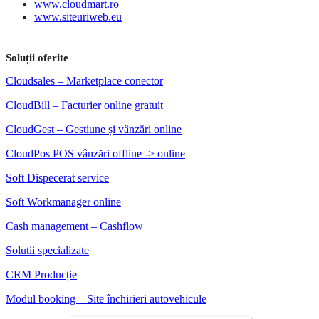
www.cloudmart.ro
www.siteuriweb.eu
Soluții oferite
Cloudsales – Marketplace conector
CloudBill – Facturier online gratuit
CloudGest – Gestiune și vânzări online
CloudPos POS vânzări offline -> online
Soft Dispecerat service
Soft Workmanager online
Cash management – Cashflow
Solutii specializate
CRM Producție
Modul booking – Site închirieri autovehicule