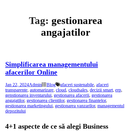
Tag:
gestionarea
angajatilor
Simplificarea managementului
afacerilor Online
Jan 22, 2024
Admin
Blog
afaceri sustenabile
,
afaceri
transparente
,
automarizare
,
cloud
,
cloudsales
,
decizii smart
,
erp
,
genstionarea inventarului
,
gestionarea afacerii
,
gestionarea
angajatilor
,
gestionarea clientilor
,
gestionarea finantelor
,
gestionarea marketingului
,
gestionarea vanzarilor
,
managementul
depozitului
4+1 aspecte de ce să alegi Business