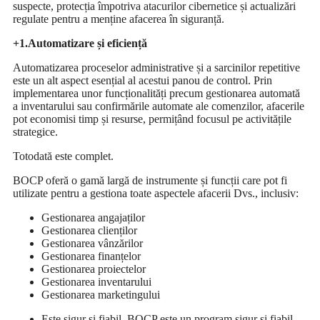
suspecte, protecția împotriva atacurilor cibernetice și actualizări
regulate pentru a menține afacerea în siguranță.
+1.Automatizare și eficiență
Automatizarea proceselor administrative și a sarcinilor repetitive
este un alt aspect esențial al acestui panou de control. Prin
implementarea unor funcționalități precum gestionarea automată
a inventarului sau confirmările automate ale comenzilor, afacerile
pot economisi timp și resurse, permițând focusul pe activitățile
strategice.
Totodată este complet.
BOCP oferă o gamă largă de instrumente și funcții care pot fi
utilizate pentru a gestiona toate aspectele afacerii Dvs., inclusiv:
Gestionarea angajaților
Gestionarea clienților
Gestionarea vânzărilor
Gestionarea finanțelor
Gestionarea proiectelor
Gestionarea inventarului
Gestionarea marketingului
Este sigur și fiabil. BOCP este un program sigur și fiabil.