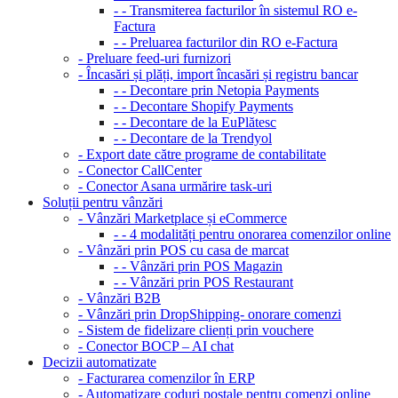
- - Transmiterea facturilor în sistemul RO e-
Factura
- - Preluarea facturilor din RO e-Factura
- Preluare feed-uri furnizori
- Încasări și plăți, import încasări și registru bancar
- - Decontare prin Netopia Payments
- - Decontare Shopify Payments
- - Decontare de la EuPlătesc
- - Decontare de la Trendyol
- Export date către programe de contabilitate
- Conector CallCenter
- Conector Asana urmărire task-uri
Soluții pentru vânzări
- Vânzări Marketplace și eCommerce
- - 4 modalități pentru onorarea comenzilor online
- Vânzări prin POS cu casa de marcat
- - Vânzări prin POS Magazin
- - Vânzări prin POS Restaurant
- Vânzări B2B
- Vânzări prin DropShipping- onorare comenzi
- Sistem de fidelizare clienți prin vouchere
- Conector BOCP – AI chat
Decizii automatizate
- Facturarea comenzilor în ERP
- Automatizare coduri poștale pentru comenzi online