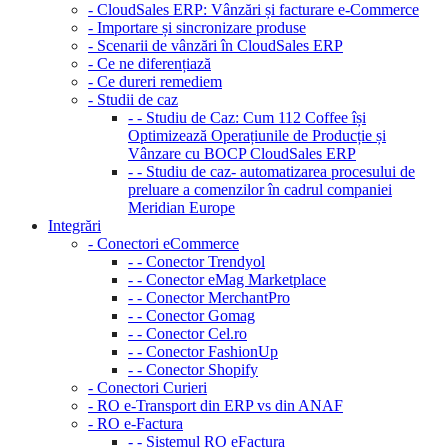
- CloudSales ERP: Vânzări și facturare e-Commerce
- Importare și sincronizare produse
- Scenarii de vânzări în CloudSales ERP
- Ce ne diferențiază
- Ce dureri remediem
- Studii de caz
- - Studiu de Caz: Cum 112 Coffee își
Optimizează Operațiunile de Producție și
Vânzare cu BOCP CloudSales ERP
- - Studiu de caz- automatizarea procesului de
preluare a comenzilor în cadrul companiei
Meridian Europe
Integrări
- Conectori eCommerce
- - Conector Trendyol
- - Conector eMag Marketplace
- - Conector MerchantPro
- - Conector Gomag
- - Conector Cel.ro
- - Conector FashionUp
- - Conector Shopify
- Conectori Curieri
- RO e-Transport din ERP vs din ANAF
- RO e-Factura
- - Sistemul RO eFactura