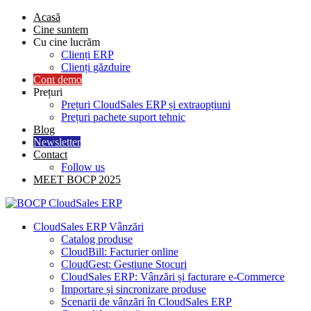
Skip
Acasă
to
Cine suntem
content
Cu cine lucrăm
Clienți ERP
Clienți găzduire
Cont demo
Prețuri
Prețuri CloudSales ERP și extraopțiuni
Prețuri pachete suport tehnic
Blog
Newsletter
Contact
Follow us
MEET BOCP 2025
CloudSales ERP Vânzări
Catalog produse
CloudBill: Facturier online
CloudGest: Gestiune Stocuri
CloudSales ERP: Vânzări și facturare e-Commerce
Importare și sincronizare produse
Scenarii de vânzări în CloudSales ERP