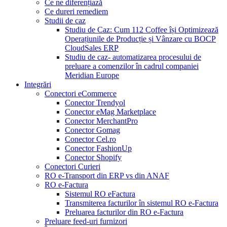
Ce ne diferențiază
Ce dureri remediem
Studii de caz
Studiu de Caz: Cum 112 Coffee își Optimizează
Operațiunile de Producție și Vânzare cu BOCP
CloudSales ERP
Studiu de caz- automatizarea procesului de
preluare a comenzilor în cadrul companiei
Meridian Europe
Integrări
Conectori eCommerce
Conector Trendyol
Conector eMag Marketplace
Conector MerchantPro
Conector Gomag
Conector Cel.ro
Conector FashionUp
Conector Shopify
Conectori Curieri
RO e-Transport din ERP vs din ANAF
RO e-Factura
Sistemul RO eFactura
Transmiterea facturilor în sistemul RO e-Factura
Preluarea facturilor din RO e-Factura
Preluare feed-uri furnizori