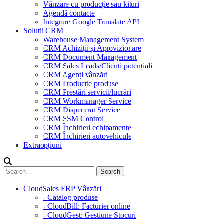
Vânzare cu producție sau kituri
Agendă contacte
Integrare Google Translate API
Soluții CRM
Warehouse Management System
CRM Achiziții și Aprovizionare
CRM Document Management
CRM Sales Leads/Clienți potențiali
CRM Agenți vânzări
CRM Producție produse
CRM Prestări servicii/lucrări
CRM Workmanager Service
CRM Dispecerat Service
CRM SSM Control
CRM Închirieri echipamente
CRM Închirieri autovehicule
Extraopțiuni
CloudSales ERP Vânzări
- Catalog produse
- CloudBill: Facturier online
- CloudGest: Gestiune Stocuri