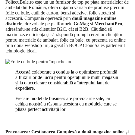
FoliecuBule.ro este un un furnizor de top pe piața materialelor de
ambalat din România, oferă o gamă variată de produse precum
folie cu bule, cutii de carton, benzi adezive, folie stretch și
accesorii. Compania operează prin
două magazine online
distincte
, dezvoltate pe platformele
GoMag
și
MerchantPro
,
adresându-se atât clienților B2C, cât și B2B. Căutând să
maximizeze eficiența și să răspundă prompt cererilor clienților
pentru materiale de ambalat, folie cu bule, cu prezența sa online
prin două webshop-uri, a găsit în BOCP CloudSales partenerul
tehnologic ideal.
Această colaborare a condus la o optimizare profundă
a fluxurilor de lucru pentru operațiunile multi-magazin
și la o accelerare considerabilă a întregului lanț de
expediere.
Fiecare model de business are provocările sale, iar
echipa noastră a răspuns acestora cu modulele care se
pliază perfect activității lor
Provocarea: Gestionarea Complexă a două magazine online și