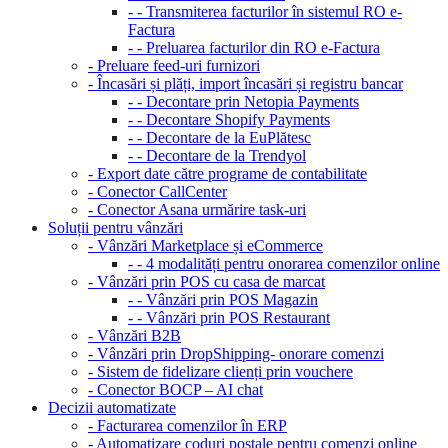
- - Transmiterea facturilor în sistemul RO e-
Factura
- - Preluarea facturilor din RO e-Factura
- Preluare feed-uri furnizori
- Încasări și plăți, import încasări și registru bancar
- - Decontare prin Netopia Payments
- - Decontare Shopify Payments
- - Decontare de la EuPlătesc
- - Decontare de la Trendyol
- Export date către programe de contabilitate
- Conector CallCenter
- Conector Asana urmărire task-uri
Soluții pentru vânzări
- Vânzări Marketplace și eCommerce
- - 4 modalități pentru onorarea comenzilor online
- Vânzări prin POS cu casa de marcat
- - Vânzări prin POS Magazin
- - Vânzări prin POS Restaurant
- Vânzări B2B
- Vânzări prin DropShipping- onorare comenzi
- Sistem de fidelizare clienți prin vouchere
- Conector BOCP – AI chat
Decizii automatizate
- Facturarea comenzilor în ERP
- Automatizare coduri poștale pentru comenzi online