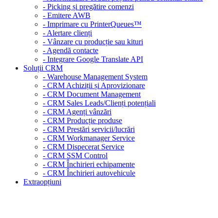
- Picking și pregătire comenzi
- Emitere AWB
- Imprimare cu PrinterQueues™
- Alertare clienți
- Vânzare cu producție sau kituri
- Agendă contacte
- Integrare Google Translate API
Soluții CRM
- Warehouse Management System
- CRM Achiziții și Aprovizionare
- CRM Document Management
- CRM Sales Leads/Clienți potențiali
- CRM Agenți vânzări
- CRM Producție produse
- CRM Prestări servicii/lucrări
- CRM Workmanager Service
- CRM Dispecerat Service
- CRM SSM Control
- CRM Închirieri echipamente
- CRM Închirieri autovehicule
Extraopțiuni