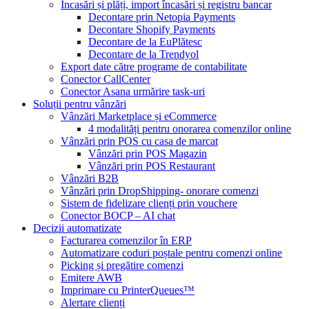
Încasări și plăți, import încasări și registru bancar
Decontare prin Netopia Payments
Decontare Shopify Payments
Decontare de la EuPlătesc
Decontare de la Trendyol
Export date către programe de contabilitate
Conector CallCenter
Conector Asana urmărire task-uri
Soluții pentru vânzări
Vânzări Marketplace și eCommerce
4 modalități pentru onorarea comenzilor online
Vânzări prin POS cu casa de marcat
Vânzări prin POS Magazin
Vânzări prin POS Restaurant
Vânzări B2B
Vânzări prin DropShipping- onorare comenzi
Sistem de fidelizare clienți prin vouchere
Conector BOCP – AI chat
Decizii automatizate
Facturarea comenzilor în ERP
Automatizare coduri poștale pentru comenzi online
Picking și pregătire comenzi
Emitere AWB
Imprimare cu PrinterQueues™
Alertare clienți