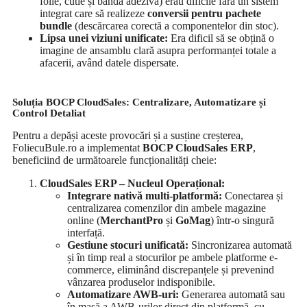
folie, cutie și bandă adezivă) erau dificile fără un sistem
integrat care să realizeze
conversii pentru pachete
bundle
(descărcarea corectă a componentelor din stoc).
Lipsa unei viziuni unificate:
Era dificil să se obțină o
imagine de ansamblu clară asupra performanței totale a
afacerii, având datele dispersate.
Soluția BOCP CloudSales: Centralizare, Automatizare și
Control Detaliat
Pentru a depăși aceste provocări și a susține creșterea,
FoliecuBule.ro a implementat
BOCP CloudSales ERP
,
beneficiind de următoarele funcționalități cheie:
CloudSales ERP – Nucleul Operațional:
Integrare nativă multi-platformă:
Conectarea și
centralizarea comenzilor din ambele magazine
online (
MerchantPro
și
GoMag
) într-o singură
interfață.
Gestiune stocuri unificată:
Sincronizarea automată
și în timp real a stocurilor pe ambele platforme e-
commerce, eliminând discrepanțele și prevenind
vânzarea produselor indisponibile.
Automatizare AWB-uri:
Generarea automată sau
în masă a AWB-urilor direct din platformă, cu