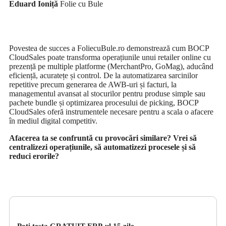
Eduard Ioniță
Folie cu Bule
Povestea de succes a FoliecuBule.ro demonstrează cum BOCP
CloudSales poate transforma operațiunile unui retailer online cu
prezență pe multiple platforme (MerchantPro, GoMag), aducând
eficiență, acuratețe și control. De la automatizarea sarcinilor
repetitive precum generarea de AWB-uri și facturi, la
managementul avansat al stocurilor pentru produse simple sau
pachete bundle și optimizarea procesului de picking, BOCP
CloudSales oferă instrumentele necesare pentru a scala o afacere
în mediul digital competitiv.
Afacerea ta se confruntă cu provocări similare? Vrei să
centralizezi operațiunile, să automatizezi procesele și să
reduci erorile?
Poți testa GRATUIT ERP-ul 15 zile