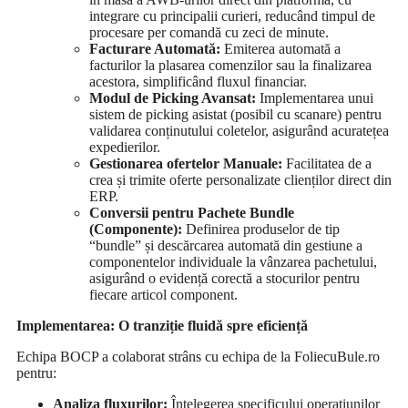
integrare cu principalii curieri, reducând timpul de
procesare per comandă cu zeci de minute.
Facturare Automată:
Emiterea automată a
facturilor la plasarea comenzilor sau la finalizarea
acestora, simplificând fluxul financiar.
Modul de Picking Avansat:
Implementarea unui
sistem de picking asistat (posibil cu scanare) pentru
validarea conținutului coletelor, asigurând acuratețea
expedierilor.
Gestionarea ofertelor Manuale:
Facilitatea de a
crea și trimite oferte personalizate clienților direct din
ERP.
Conversii pentru Pachete Bundle
(Componente):
Definirea produselor de tip
“bundle” și descărcarea automată din gestiune a
componentelor individuale la vânzarea pachetului,
asigurând o evidență corectă a stocurilor pentru
fiecare articol component.
Implementarea: O tranziție fluidă spre eficiență
Echipa BOCP a colaborat strâns cu echipa de la FoliecuBule.ro
pentru:
Analiza fluxurilor:
Înțelegerea specificului operațiunilor