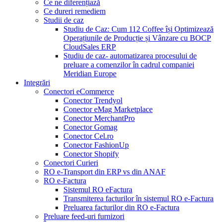
Ce ne diferențiază
Ce dureri remediem
Studii de caz
Studiu de Caz: Cum 112 Coffee își Optimizează
Operațiunile de Producție și Vânzare cu BOCP
CloudSales ERP
Studiu de caz- automatizarea procesului de
preluare a comenzilor în cadrul companiei
Meridian Europe
Integrări
Conectori eCommerce
Conector Trendyol
Conector eMag Marketplace
Conector MerchantPro
Conector Gomag
Conector Cel.ro
Conector FashionUp
Conector Shopify
Conectori Curieri
RO e-Transport din ERP vs din ANAF
RO e-Factura
Sistemul RO eFactura
Transmiterea facturilor în sistemul RO e-Factura
Preluarea facturilor din RO e-Factura
Preluare feed-uri furnizori