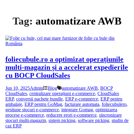
Tag:
automatizare AWB
foliecubule.ro a optimizat operațiunile
multi-magazin și a accelerat expedierile
cu BOCP CloudSales
Jun 10, 2025
Admin
Blog
automatizare AWB
,
BOCP
CloudSales
,
centralizare operațiuni e-commerce
,
CloudSales
ERP
,
conversii pachete bundle
,
ERP e-commerce
,
ERP pentru
ambalaje
,
ERP pentru GoMag
,
facturare automata
,
foliecubulero
,
gestiune stocuri e-commerce
,
integrare Gomag
,
optimizarea
procese e-commerce
,
reducere erori e-commerce
,
sincronizare
stocuri multi-magazin
,
sistem picking
,
software picking
,
studiu de
caz ERP