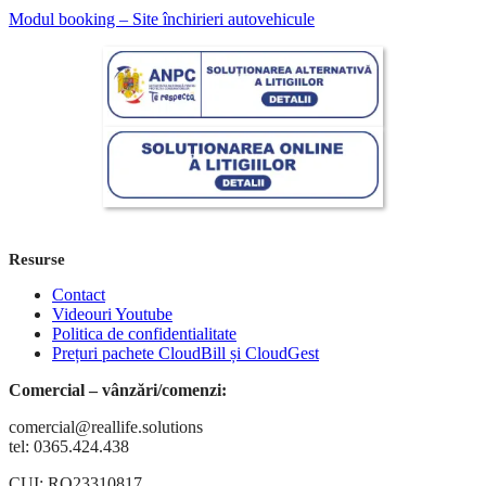
Modul booking – Site închirieri autovehicule
Resurse
Contact
Videouri Youtube
Politica de confidentialitate
Prețuri pachete CloudBill și CloudGest
Comercial – vânzări/comenzi:
comercial@reallife.solutions
tel: 0365.424.438
CUI: RO23310817