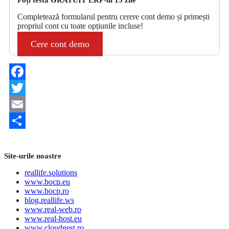
Completează formularul pentru cerere cont demo și primești
propriul cont cu toate opțiunile incluse!
Cere cont demo
Facebook
Twitter
Email
Share
Site-urile noastre
reallife.solutions
www.bocp.eu
www.bocp.ro
blog.reallife.ws
www.real-web.ro
www.real-host.eu
www.cloudgest.ro