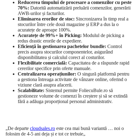
Reducerea timpului de procesare a comenzilor cu peste
70%:
Datorită automatizării preluării comenzilor, generării
AWB-urilor și facturilor.
Eliminarea erorilor de stoc:
Sincronizarea în timp real a
stocurilor între cele două magazine și ERP a dus la o
acuratețe de aproape 100%.
Acuratețe de 99%+ în Picking:
Modulul de picking a
redus drastic erorile de expediere.
Eficiență în gestionarea pachetelor bundle:
Control
precis asupra stocurilor componentelor, asigurând
disponibilitatea și calculul corect al costurilor.
Flexibilitate comercială:
Capacitatea de a răspunde rapid
cererilor specifice prin oferte manuale.
Centralizarea operațiunilor:
O singură platformă pentru
a gestiona întreaga activitate de vânzare online, oferind o
viziune clară asupra afacerii.
Scalabilitate:
Sistemul permite FoliecuBule.ro să
gestioneze volume de comenzi în creștere și să se extindă
fără a adăuga proporțional personal administrativ.
„De departe
cloudsales.ro
este cea mai bună variantă … noi o
folosim de 4-5 ani deja și e tot ce trebuie„