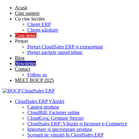
Skip
Acasă
to
Cine suntem
content
Cu cine lucrăm
Clienți ERP
Clienți găzduire
Cont demo
Prețuri
Prețuri CloudSales ERP și extraopțiuni
Prețuri pachete suport tehnic
Blog
Newsletter
Contact
Follow us
MEET BOCP 2025
CloudSales ERP Vânzări
Catalog produse
CloudBill: Facturier online
CloudGest: Gestiune Stocuri
CloudSales ERP: Vânzări și facturare e-Commerce
Importare și sincronizare produse
Scenarii de vânzări în CloudSales ERP