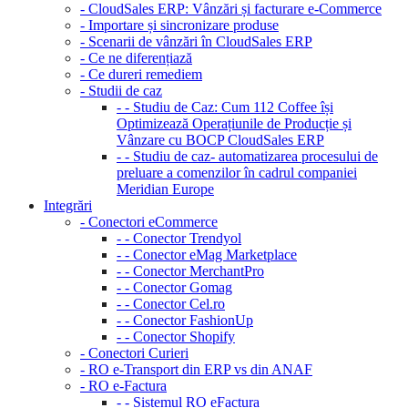
- CloudSales ERP: Vânzări și facturare e-Commerce
- Importare și sincronizare produse
- Scenarii de vânzări în CloudSales ERP
- Ce ne diferențiază
- Ce dureri remediem
- Studii de caz
- - Studiu de Caz: Cum 112 Coffee își
Optimizează Operațiunile de Producție și
Vânzare cu BOCP CloudSales ERP
- - Studiu de caz- automatizarea procesului de
preluare a comenzilor în cadrul companiei
Meridian Europe
Integrări
- Conectori eCommerce
- - Conector Trendyol
- - Conector eMag Marketplace
- - Conector MerchantPro
- - Conector Gomag
- - Conector Cel.ro
- - Conector FashionUp
- - Conector Shopify
- Conectori Curieri
- RO e-Transport din ERP vs din ANAF
- RO e-Factura
- - Sistemul RO eFactura