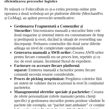
eficientizarea proceselor logistice
Pe măsură ce FoliecuBule.ro și-a extins prezența online prin
operarea a două webshop-uri pe platforme diferite (MerchantPro
și GoMag), au apărut provocări semnificative:
Gestionarea Fragmentată a Comenzilor și
Stocurilor:
Sincronizarea manuală a stocurilor între cele
două magazine și sistemul intern era consumatoare de timp
și predispusă la erori, ducând la situații de overselling sau
discrepanțe. Preluarea comenzilor din două surse diferite
adăuga un nivel de complexitate operațională.
Generarea manuală a AWB-urilor:
Crearea AWB-urilor
pentru fiecare comandă era un proces lent, repetitiv și cu
risc de erori umane, încetinind fluxul de expediere.
Facturare cu accesare fiecare platformă
separat:
Emiterea manuală a facturilor pentru fiecare
comandă necesita resurse considerabile.
Proces de picking neoptimizat:
Pregătirea coletelor fără
un sistem de validare ducea ocazional la erori în conținutul
pachetelor.
Managementul ofertelor speciale și pachetelor:
Crearea
de oferte personalizate (oferte manuale) pentru clienți
specifici și gestionarea stocurilor pentru produse vândute în
pachete (de exemplu, un “pachet start ambalare” ce conține